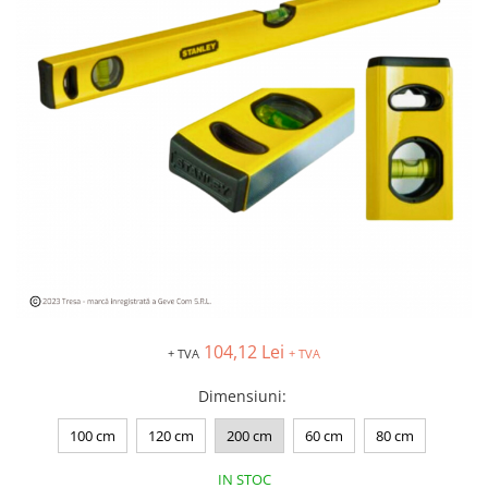
Îmbrăcăminte IMPERMEABILĂ
Costume | Combinezoane
Impermeabile
Pantaloni Impermeabili
Pelerine | Jachete Impermeabile
Imbracaminte TERMOIZOLANTĂ
Jachete Termoizolante
Pantaloni Termoizolanti
Costume | Combinezoane
Termoizolante
Veste Termoizolante
Îmbrăcăminte REFLECTORIZANTĂ
(HI-VIS)
104,12 Lei
+ TVA
+ TVA
Jachete reflectorizante (HI-VIS)
Pantaloni si salopete reflectorizante
Dimensiuni
:
(HI-VIS)
100 cm
120 cm
200 cm
60 cm
80 cm
Costume reflectorizante (HI-VIS)
Combinezoane Reflectorizante (HI-
IN STOC