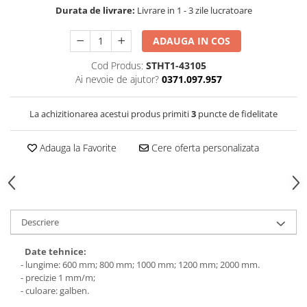
VIS)
Durata de livrare:
Livrare in 1 - 3 zile lucratoare
Veste reflectorizante (HI-VIS)
Tricouri si bluze reflectorizante (HI-
ADAUGA IN COS
VIS)
Cod Produs:
STHT1-43105
Fesuri, capisoane si sepci
Ai nevoie de ajutor?
0371.097.957
reflectorizante (HI-VIS)
Accesorii reflectorizante (HI-VIS)
La achizitionarea acestui produs primiti
3
puncte de fidelitate
Îmbrăcăminte ANTICHIMICĂ |
MULTIRISC
Adauga la Favorite
Cere oferta personalizata
Costume | Combinezoane
Antichimice | Multirisc
Halate | Sorturi Antichimice |
Multirisc
Jachete | Bluze Antichimice |
Descriere
Multirisc
Pantaloni Antichimici | Multirisc
Date tehnice:
- lungime: 600 mm; 800 mm; 1000 mm; 1200 mm; 2000 mm.
Îmbrăcăminte IGNIFUGĂ (ANTI-
- precizie 1 mm/m;
FLACĂRĂ)
- culoare: galben.
Jambiere Ignifuge