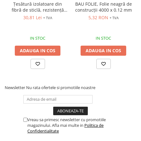
Țesătură izolatoare din
BAU FOLIE, Folie neagră de
Bocanci
fibră de sticlă, rezistență
construcții 4000 x 0.12 mm
termică de până la 550ºC
Bocanci outdoor
30,81 Lei
5,32 RON
+ TVA
+ TVA
Bocanci de lucru O1
Bocanci de protecție OB
IN STOC
IN STOC
Bocanci de lucru O2
Bocanci de protecție S1
ADAUGA IN COS
ADAUGA IN COS
Bocanci de protecție S1P
Bocanci de protecție S2
Bocanci de protecție S3
Cizme
Newsletter
Nu rata ofertele si promotiile noastre
Cizme outdoor
Cizme de lucru OB
Cizme de lucru O4/O5
Cizme de protecție S3
Vreau sa primesc newsletter cu promotiile
Cizme de protecție S4
magazinului. Afla mai multe in
Politica de
Confidentialitate
Cizme de protecție S5
Cizme electroizolante