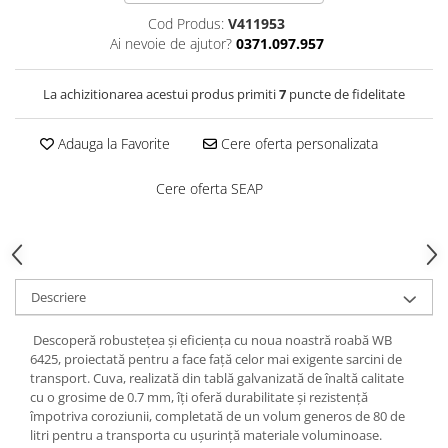
Saboți de protecție OB
Tricouri si bluze reflectorizante (HI-
Cod Produs:
V411953
Saboți de protecție SB
VIS)
Ai nevoie de ajutor?
0371.097.957
Sandale
Fesuri, capisoane si sepci
Sandale de protecție OB
reflectorizante (HI-VIS)
La achizitionarea acestui produs primiti
7
puncte de fidelitate
Sandale de lucru O1
Accesorii reflectorizante (HI-VIS)
Sandale de protecție SB
Îmbrăcăminte ANTICHIMICĂ |
Adauga la Favorite
Cere oferta personalizata
MULTIRISC
Sandale de protecție S1
Sandale de protecție S1P
Cere oferta SEAP
Costume | Combinezoane
Antichimice | Multirisc
Accesorii încălțăminte
Halate | Sorturi Antichimice |
Multirisc
Jachete | Bluze Antichimice |
Descriere
Multirisc
Pantaloni Antichimici | Multirisc
Descoperă robustețea și eficiența cu noua noastră roabă WB
Îmbrăcăminte IGNIFUGĂ (ANTI-
6425, proiectată pentru a face față celor mai exigente sarcini de
FLACĂRĂ)
transport. Cuva, realizată din tablă galvanizată de înaltă calitate
cu o grosime de 0.7 mm, îți oferă durabilitate și rezistență
Jambiere Ignifuge
împotriva coroziunii, completată de un volum generos de 80 de
Cagule | Capisoane Ignifuge
litri pentru a transporta cu ușurință materiale voluminoase.