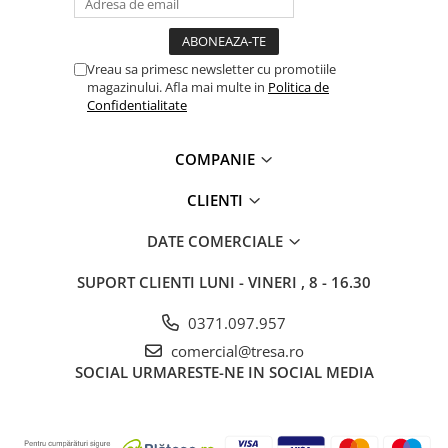
Bocanci
Bocanci outdoor
Vreau sa primesc newsletter cu promotiile
Bocanci de lucru O1
magazinului. Afla mai multe in
Politica de
Bocanci de protecție OB
Confidentialitate
Bocanci de lucru O2
Bocanci de protecție S1
COMPANIE
Bocanci de protecție S1P
CLIENTI
Bocanci de protecție S2
Bocanci de protecție S3
DATE COMERCIALE
Cizme
SUPORT CLIENTI
LUNI - VINERI , 8 - 16.30
Cizme outdoor
Cizme de lucru OB
0371.097.957
Cizme de lucru O4/O5
comercial@tresa.ro
Cizme de protecție S3
SOCIAL
URMARESTE-NE IN SOCIAL MEDIA
Cizme de protecție S4
Cizme de protecție S5
Cizme electroizolante