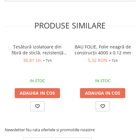
Cagule | Capisoane Ignifuge
Costume | Combinezoane Ignifuge
Jachete| Bluze Ignifuge
PRODUSE SIMILARE
Mânecuțe Ignifuge
Pantaloni Ignifugi
Țesătură izolatoare din
BAU FOLIE, Folie neagră de
Sorturi ignifuge
fibră de sticlă, rezistență
construcții 4000 x 0.12 mm
ÎNCĂLȚĂMINTE
termică de până la 550ºC
30,81 Lei
5,32 RON
+ TVA
+ TVA
Pantofi
Pantofi outdoor
IN STOC
IN STOC
Pantofi de lucru O1
Pantofi de lucru O2
ADAUGA IN COS
ADAUGA IN COS
Pantofi de protecție S1
Pantofi de protecție OB
Pantofi de protecție SB
Pantofi de protecție S1P
Newsletter
Nu rata ofertele si promotiile noastre
Pantofi de protecție S2
Pantofi de protecție S3