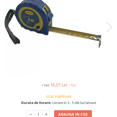
Îmbrăcăminte IMPERMEABILĂ
Costume | Combinezoane
Impermeabile
Pantaloni Impermeabili
Pelerine | Jachete Impermeabile
Imbracaminte TERMOIZOLANTĂ
Jachete Termoizolante
Pantaloni Termoizolanti
Costume | Combinezoane
Termoizolante
Veste Termoizolante
Îmbrăcăminte REFLECTORIZANTĂ
(HI-VIS)
16,07 Lei
+ TVA
+ TVA
Jachete reflectorizante (HI-VIS)
Pantaloni si salopete reflectorizante
STOC PARTENER
(HI-VIS)
Durata de livrare:
Livrare in 3 - 5 zile lucratoare
Costume reflectorizante (HI-VIS)
Combinezoane Reflectorizante (HI-
ADAUGA IN COS