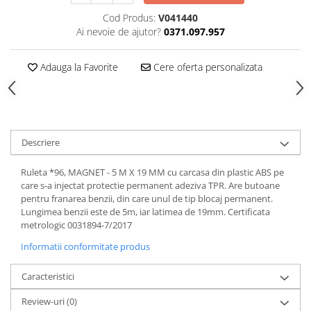
VIS)
Cod Produs:
V041440
Veste reflectorizante (HI-VIS)
Ai nevoie de ajutor?
0371.097.957
Tricouri si bluze reflectorizante (HI-
VIS)
Adauga la Favorite
Cere oferta personalizata
Fesuri, capisoane si sepci
reflectorizante (HI-VIS)
Accesorii reflectorizante (HI-VIS)
Îmbrăcăminte ANTICHIMICĂ |
MULTIRISC
Descriere
Costume | Combinezoane
Antichimice | Multirisc
Ruleta *96, MAGNET - 5 M X 19 MM cu carcasa din plastic ABS pe
care s-a injectat protectie permanent adeziva TPR. Are butoane
Halate | Sorturi Antichimice |
pentru franarea benzii, din care unul de tip blocaj permanent.
Multirisc
Lungimea benzii este de 5m, iar latimea de 19mm. Certificata
Jachete | Bluze Antichimice |
metrologic 0031894-7/2017
Multirisc
Informatii conformitate produs
Pantaloni Antichimici | Multirisc
Îmbrăcăminte IGNIFUGĂ (ANTI-
Caracteristici
FLACĂRĂ)
Review-uri
(0)
Jambiere Ignifuge