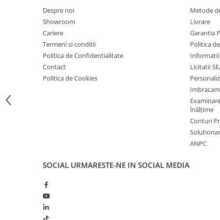
Bocanci
Despre noi
Metode de
Showroom
Livrare
Bocanci outdoor
Cariere
Garantia 
Bocanci de lucru O1
Termeni si conditii
Politica d
Bocanci de protecție OB
Politica de Confidentialitate
Informatii
Bocanci de lucru O2
Contact
Licitatii S
Bocanci de protecție S1
Politica de Cookies
Personali
Bocanci de protecție S1P
Imbracam
Examinare 
Bocanci de protecție S2
înălțime
Bocanci de protecție S3
Conturi 
Cizme
Solutionare
Cizme outdoor
ANPC
Cizme de lucru OB
SOCIAL
URMARESTE-NE IN SOCIAL MEDIA
Cizme de lucru O4/O5
Cizme de protecție S3
Cizme de protecție S4
Cizme de protecție S5
Cizme electroizolante