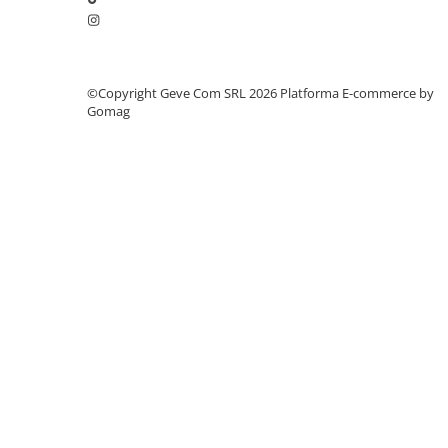
Saboți și papuci
Saboți și papuci de uz general
Saboți de lucru O1
©Copyright Geve Com SRL 2026
Platforma E-commerce by
Saboți de protecție OB
Gomag
Saboți de protecție SB
Sandale
Sandale de protecție OB
Sandale de lucru O1
Sandale de protecție SB
Sandale de protecție S1
Sandale de protecție S1P
Accesorii încălțăminte
PROTECȚIA MÂINILOR
Mănuși de protecție
Protecție mecanică
Protecție tăiere