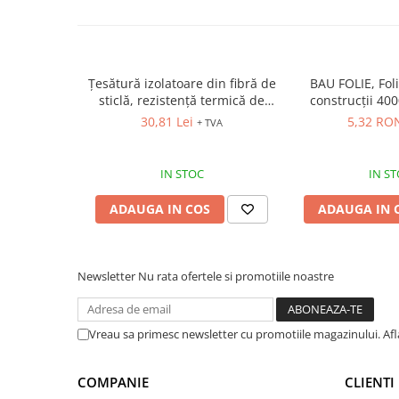
site sunt valabile in limita stocului disponibil.
Cagule | Capisoane Ignifuge
Costume | Combinezoane Ignifuge
Jachete| Bluze Ignifuge
Țesătură izolatoare din fibră de
BAU FOLIE, Fol
Mânecuțe Ignifuge
sticlă, rezistență termică de
construcții 40
Pantaloni Ignifugi
până la 550ºC
30,81 Lei
5,32 RO
+ TVA
Sorturi ignifuge
ÎNCĂLȚĂMINTE
IN STOC
IN S
Pantofi
Pantofi outdoor
ADAUGA IN COS
ADAUGA IN 
Pantofi de lucru O1
Pantofi de lucru O2
Newsletter
Nu rata ofertele si promotiile noastre
Pantofi de protecție S1
Pantofi de protecție OB
Pantofi de protecție SB
Vreau sa primesc newsletter cu promotiile magazinului. Af
Pantofi de protecție S1P
Pantofi de protecție S2
COMPANIE
CLIENTI
Pantofi de protecție S3