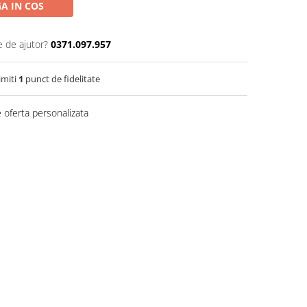
A IN COS
e de ajutor?
0371.097.957
imiti
1
punct de fidelitate
 oferta personalizata