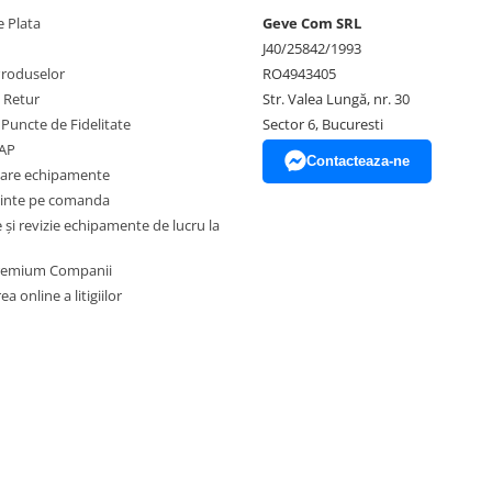
 Plata
Geve Com SRL
J40/25842/1993
Produselor
RO4943405
e Retur
Str. Valea Lungă, nr. 30
 Puncte de Fidelitate
Sector 6, Bucuresti
EAP
Contacteaza-ne
zare echipamente
inte pe comanda
și revizie echipamente de lucru la
Premium Companii
a online a litigiilor