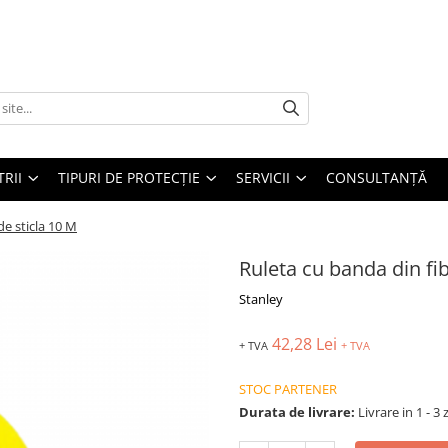
TRII
TIPURI DE PROTECȚIE
SERVICII
CONSULTANŢĂ
de sticla 10 M
Ruleta cu banda din fib
Stanley
42,28 Lei
+ TVA
+ TVA
STOC PARTENER
Durata de livrare:
Livrare in 1 - 3 