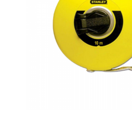
Îmbrăcăminte IMPERMEABILĂ
Costume | Combinezoane
Impermeabile
Pantaloni Impermeabili
Pelerine | Jachete Impermeabile
Imbracaminte TERMOIZOLANTĂ
Jachete Termoizolante
Pantaloni Termoizolanti
Costume | Combinezoane
Termoizolante
Veste Termoizolante
Îmbrăcăminte REFLECTORIZANTĂ
(HI-VIS)
Jachete reflectorizante (HI-VIS)
Pantaloni si salopete reflectorizante
(HI-VIS)
Costume reflectorizante (HI-VIS)
Combinezoane Reflectorizante (HI-