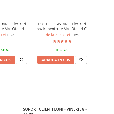
DARC, Electrozi
DUCTIL RESISTARC, Electrozi
P
ru MMA, Oteluri C-
bazici pentru MMA, Oteluri C-
de l
aliate (Pachet)
Mn si slab aliate (Pachet)
 Lei
de la 22,07 Lei
+ TVA
+ TVA
 STOC
IN STOC
N COS
ADAUGA IN COS
ADAUG
SUPORT CLIENTI
LUNI - VINERI , 8 -