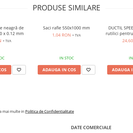
PRODUSE SIMILARE
ie neagră de
Saci rafie 550x1000 mm
DUCTIL SPEE
00 x 0.12 mm
rutilici pent
1,04 RON
+ TVA
Mn si slab 
N
24,60
+ TVA
TOC
IN STOC
IN
COS
ADAUGA IN COS
ADAUGA I
la mai multe in
Politica de Confidentialitate
DATE COMERCIALE