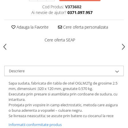
Saboți de protecție OB
Tricouri si bluze reflectorizante (HI-
Cod Produs:
V373602
Saboți de protecție SB
VIS)
Ai nevoie de ajutor?
0371.097.957
Sandale
Fesuri, capisoane si sepci
Sandale de protecție OB
reflectorizante (HI-VIS)
Adauga la Favorite
Cere oferta personalizata
Sandale de lucru O1
Accesorii reflectorizante (HI-VIS)
Sandale de protecție SB
Cere oferta SEAP
Îmbrăcăminte ANTICHIMICĂ |
MULTIRISC
Sandale de protecție S1
Sandale de protecție S1P
Costume | Combinezoane
Antichimice | Multirisc
Accesorii încălțăminte
Halate | Sorturi Antichimice |
Descriere
Multirisc
Jachete | Bluze Antichimice |
Sapa sudata, fabricata din tabla de otel OGLM2Tg de grosime 2.5
Multirisc
mm, dimensiuni :320 x 120 mm, greutate 0.570 kg.
Executata prin presare si asamblata prin cordoane de sudura, cu
Pantaloni Antichimici | Multirisc
intaritura.
Îmbrăcăminte IGNIFUGĂ (ANTI-
Protejata prin vopsire in camp electrostatic, metoda care asigura
FLACĂRĂ)
o buna aderenta a vopselei – culoare negru.
Se livreaza neascutita; se ascute prin batere cu ciocanul la rece
Jambiere Ignifuge
Cagule | Capisoane Ignifuge
Informatii conformitate produs