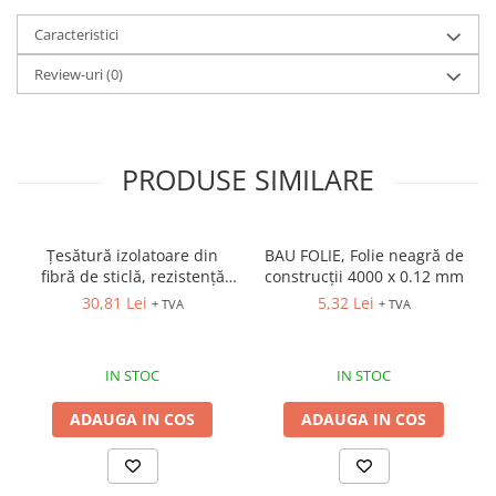
Costume | Combinezoane Ignifuge
Caracteristici
Jachete| Bluze Ignifuge
Mânecuțe Ignifuge
Review-uri
(0)
Pantaloni Ignifugi
Sorturi ignifuge
PRODUSE SIMILARE
Țesătură izolatoare din
BAU FOLIE, Folie neagră de
fibră de sticlă, rezistență
construcții 4000 x 0.12 mm
termică de până la 550ºC
30,81 Lei
5,32 Lei
+ TVA
+ TVA
IN STOC
IN STOC
ADAUGA IN COS
ADAUGA IN COS