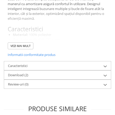
Costume | Combinezoane Ignifuge
manerul cu amortizare asigură confortul în utilizare. Designul
inteligent integrează buzunare multiple și bucle de fixare atât la
Jachete| Bluze Ignifuge
interior, cât și la exterior, optimizând spațiul disponibil pentru o
Mânecuțe Ignifuge
eficiență maximă.
Pantaloni Ignifugi
Caracteristici
Sorturi ignifuge
Material:
100% poliester
Greutate material:
210 g/mp
Culoare:
Negru
VEZI MAI MULT
Dimensiuni disponibile:
O mărime
Informatii conformitate produs
Compus din
4 buzunare deschise și 1 buzunar acoperit
Caracteristici
1 inel tip D pentru prindere
Download (2)
6 bucle exterioare de fixare
14 bucle interioare de fixare
Review-uri
(0)
Părți laterale pliabile și bază de PVC detașabilă
Bare de prindere întărite cu pernuță pentru confort
Tip protecție
Fără protecție specifică – geantă de scule
PRODUSE SIMILARE