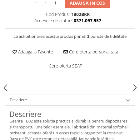
Saboți de protecție OB
ADAUGA IN COS
Tricouri si bluze reflectorizante (HI-
Saboți de protecție SB
VIS)
Cod Produs:
TB02BKR
Sandale
Ai nevoie de ajutor?
0371.097.957
Fesuri, capisoane si sepci
Sandale de protecție OB
reflectorizante (HI-VIS)
Sandale de lucru O1
Accesorii reflectorizante (HI-VIS)
La achizitionarea acestui produs primiti
3
puncte de fidelitate
Sandale de protecție SB
Îmbrăcăminte ANTICHIMICĂ |
MULTIRISC
Sandale de protecție S1
Adauga la Favorite
Cere oferta personalizata
Sandale de protecție S1P
Costume | Combinezoane
Cere oferta SEAP
Antichimice | Multirisc
Accesorii încălțăminte
Halate | Sorturi Antichimice |
Multirisc
Jachete | Bluze Antichimice |
Multirisc
Descriere
Pantaloni Antichimici | Multirisc
Îmbrăcăminte IGNIFUGĂ (ANTI-
Descriere
FLACĂRĂ)
Geanta TB02 este soluția practică și durabilă pentru depozitarea
și transportul uneltelor esențiale. Fabricată din material softshell
Jambiere Ignifuge
rezistent, aceasta oferă un acces rapid și organizat la conținut.
Cagule | Capisoane Ignifuge
Baza de PVC este complet detașabilă, iar barele întărite și