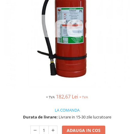
Îmbrăcăminte IMPERMEABILĂ
Costume | Combinezoane
Impermeabile
Pantaloni Impermeabili
Pelerine | Jachete Impermeabile
Imbracaminte TERMOIZOLANTĂ
Jachete Termoizolante
Pantaloni Termoizolanti
Costume | Combinezoane
Termoizolante
Veste Termoizolante
Îmbrăcăminte REFLECTORIZANTĂ
(HI-VIS)
182,67 Lei
+ TVA
+ TVA
Jachete reflectorizante (HI-VIS)
Pantaloni si salopete reflectorizante
LA COMANDA
(HI-VIS)
Durata de livrare:
Livrare in 15-30 zile lucratoare
Costume reflectorizante (HI-VIS)
Combinezoane Reflectorizante (HI-
ADAUGA IN COS