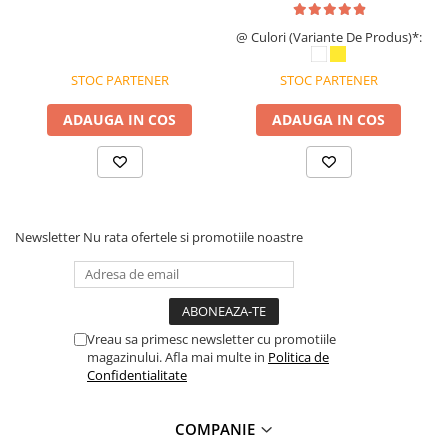
reglare rapidă cu clichet.
Bocanci
@ Culori (Variante De Produs)*:
Bocanci outdoor
Bocanci de lucru O1
STOC PARTENER
STOC PARTENER
Bocanci de protecție OB
ADAUGA IN COS
ADAUGA IN COS
Bocanci de lucru O2
Bocanci de protecție S1
Bocanci de protecție S1P
Bocanci de protecție S2
Bocanci de protecție S3
Newsletter
Nu rata ofertele si promotiile noastre
Cizme
Cizme outdoor
Cizme de lucru OB
Vreau sa primesc newsletter cu promotiile
Cizme de lucru O4/O5
magazinului. Afla mai multe in
Politica de
Cizme de protecție S3
Confidentialitate
Cizme de protecție S4
Cizme de protecție S5
COMPANIE
Cizme electroizolante