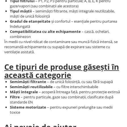
Tipul filtrului
– P1, P2, P3 pentru particule; A, B, E, K pentru
gaze/vapori (sau combinații ale acestora)
PROTECȚIE AUDITIVĂ
Tipul măștii
– semimăști filtrante, măști integrale reutilizabile,
Antifoane externe
măști de unică folosință
Gradul de etanșeitate
și confortul – esențiale pentru purtarea
Antifoane externe clasice
îndelungată
Antifoane externe cu prindere pe
Compatibilitatea cu alte echipamente
– cască, ochelari,
casca de protecție
combinezon
În medii cu nivel ridicat de contaminare sau muncă fizică intensă, se
Antifoane interne
recomandă echipamente cu supapă de expirare sau sisteme cu
ventilație asistată.
Antifoane interne de unică
folosință
Ce tipuri de produse găsești în
Antifoane interne reutilizabile
această categorie
Antifoane interne cu fir
PROTECȚIE RESPIRATORIE
Semimăști filtrante
– de unică folosință, cu sau fără supapă
Semimăști reutilizabile
– cu filtre interschimbabile
Protecție respiratorie de unică
Măști integrale
– acoperă întreaga față, pentru protecție extinsă
folosință
Filtre
– pentru particule, gaze sau combinații, clasificate după
Măști integrale reutilizabile
standarde EN
Sisteme motorizate
– pentru expuneri prelungite sau medii
Semi-măști reutilizabile
toxice
Filtre