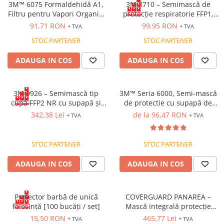
3M™ 6075 Formaldehidă A1,
3M 8710 – Semimască de
Cagule | Capisoane Ignifuge
Filtru pentru Vapori Organici
protecție respiratorie FFP1,
și Formaldehidă (Compatibil
unică folosință [Cutie 20 de
Costume | Combinezoane Ignifuge
91,71 RON
99,95 RON
+ TVA
+ TVA
cu semi-măștile din seria
bucăți]
Jachete| Bluze Ignifuge
STOC PARTENER
STOC PARTENER
6000)
Mânecuțe Ignifuge
ADAUGA IN COS
ADAUGA IN COS
Pantaloni Ignifugi
Sorturi ignifuge
ÎNCĂLȚĂMINTE
3M 9926 – Semimască tip
3M™ Seria 6000, Semi-mască
Pantofi
cupă FFP2 NR cu supapă și
de protectie cu supapă de
strat cu carbon activ [Cutie 10
expirație Cool Flow
342,38 Lei
de la 96,47 RON
+ TVA
+ TVA
Pantofi outdoor
bucăți]
Pantofi de lucru O1
Pantofi de lucru O2
STOC PARTENER
STOC PARTENER
Pantofi de protecție S1
ADAUGA IN COS
ADAUGA IN COS
Pantofi de protecție OB
Pantofi de protecție SB
Pantofi de protecție S1P
Protector barbă de unică
COVERGUARD PANAREA –
folosință [100 bucăți / set]
Mască integrală protecție
Pantofi de protecție S2
respiratorie CLASA 3 EN
15,50 RON
465,77 Lei
+ TVA
+ TVA
Pantofi de protecție S3