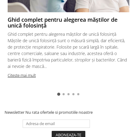
Mănuși Unică Folosință
Mânecuțe | Cotiere Unică
Ghid complet pentru alegerea măștilor de
Folosință
unică folosință
Acoperitori Încălțăminte Unică
Ghid complet pentru alegerea măștilor de unică folosință
Folosință
Măștile de unică folosință sunt o măsură simplă, dar eficientă,
Acoperitori Cap Unică Folosință
de protecție respiratorie. Folosite pe scară largă în spitale,
centre comerciale, saloane sau industrie, acestea oferă o
Măști Unică Folosință
barieră fizică împotriva particulelor, stropilor și bacteriilor. Când
Halate | Jachete Unică Folosință
ai nevoie de mască...
Combinezoane | Pantaloni Unică
Citeste mai mult
Folosință
Șorțuri Unică Folosință
Accesorii Unică Folosință
CURĂȚENIE ȘI INGRIJIRE
Newsletter
Nu rata ofertele si promotiile noastre
SCULE & MATERIALE
Scule și unelte
Cutii unelte și organizatoare