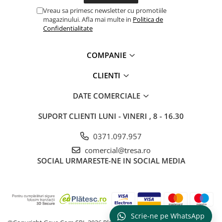
Clești și foarfece
Vreau sa primesc newsletter cu promotiile
Instrumente de masură și marcaj
magazinului. Afla mai multe in
Politica de
Confidentialitate
Unelte de taiat si accesorii
Unelte de vopsit si accesorii
COMPANIE
Ciocane, topoare
Galeti, cuve
CLIENTI
Mistrii, canciocuri, șpacluri,
gletiere
DATE COMERCIALE
Perii sarma
SUPORT CLIENTI
LUNI - VINERI , 8 - 16.30
Roabe si accesorii
Sape, lopeti, cazmale
0371.097.957
Scule electrice
comercial@tresa.ro
Accesorii scule electrice
SOCIAL
URMARESTE-NE IN SOCIAL MEDIA
Discuri debitare și polizare
Discuri, coli și role abrazive
Burghie și dălți
Echipamente & Consumabile
Scrie-ne pe WhatsApp