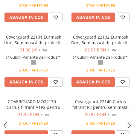
136:1998
STOC PARTENER
STOC PARTENER
Bocanci
Bocanci outdoor
ADAUGA IN COS
ADAUGA IN COS
Bocanci de lucru O1
Bocanci de protecție OB
Coverguard 22101 Eurmask
Coverguard 22102 Eurmask
Bocanci de lucru O2
Uno, Semimască de protecție
Duo, Semimască de protecție
Bocanci de protecție S1
respiratorie cu supapă de
respiratorie cu 2 filtre și
61,08 Lei
62,61 RON
+ TVA
+ TVA
expirație, EN 140:1998
supapă de expirație, EN
Bocanci de protecție S1P
@ Culori (Variante De Produs)*:
@ Culori (Variante De Produs)*:
140:1998
Bocanci de protecție S2
Bocanci de protecție S3
STOC PARTENER
STOC PARTENER
Cizme
ADAUGA IN COS
ADAUGA IN COS
Cizme outdoor
Cizme de lucru OB
COVERGUARD MO22130 –
Coverguard 22140 Cartuș
Cizme de lucru O4/O5
Cartuș filtrant A1P2 pentru
filtrant P2 pentru semimăști
Cizme de protecție S3
semimăști Eurmask UNO și
Eurmask Uno și Duo, EN
31,30 RON
20,97 RON
+ TVA
+ TVA
Cizme de protecție S4
DUO EN 14387
143:2000
STOC PARTENER
STOC PARTENER
Cizme de protecție S5
Cizme electroizolante