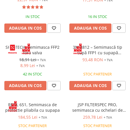
Îmbrăcăminte IMPERMEABILĂ
+ TVA
Costume | Combinezoane
Impermeabile
IN STOC
16 IN STOC
Pantaloni Impermeabili
ADAUGA IN COS
ADAUGA IN COS
Pelerine | Jachete Impermeabile
Imbracaminte TERMOIZOLANTĂ
Jachete Termoizolante
SHELTECH, Semimasca FFP2
3M 8812 – Semimască tip
fara valva
cupă FFP1 cu supapă
Pantaloni Termoizolanti
expiratorie, unică folosință
18,91 Lei
93,48 RON
+ TVA
+ TVA
Costume | Combinezoane
[Cutie 10 bucăți]
8,99 Lei
+ TVA
Termoizolante
42 IN STOC
STOC PARTENER
Veste Termoizolante
Îmbrăcăminte REFLECTORIZANTĂ
ADAUGA IN COS
ADAUGA IN COS
(HI-VIS)
Jachete reflectorizante (HI-VIS)
REFIL 651, Semimasca de
JSP FILTERSPEC PRO,
Pantaloni si salopete reflectorizante
protectie pliabila cu supapa
semimasca cu ochelari de
(HI-VIS)
protectie
184,55 Lei
259,78 Lei
+ TVA
+ TVA
Costume reflectorizante (HI-VIS)
STOC PARTENER
STOC PARTENER
Combinezoane Reflectorizante (HI-