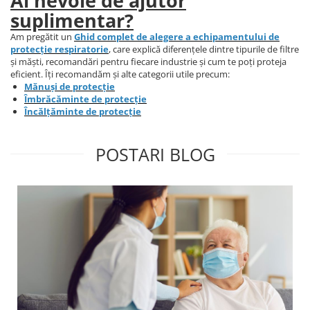
Ai nevoie de ajutor
Accesorii protectie respiratorie
suplimentar?
LUCRU LA ÎNĂLȚIME
Am pregătit un
Ghid complet de alegere a echipamentului de
Centuri și hamuri
protecție respiratorie
, care explică diferențele dintre tipurile de filtre
și măști, recomandări pentru fiecare industrie și cum te poți proteja
Mijloace de legatură și
eficient. Îți recomandăm și alte categorii utile precum:
absorbitoare de energie
Mănuși de protecție
Îmbrăcăminte de protecție
Dispozitive de ancorare și
Încălțăminte de protecție
conectare
Sisteme de oprire a căderii
POSTARI BLOG
Căsti și accesorii
Sisteme stationare | Linia vietii
Seturi și kituri complete
Dispozitive de salvare
Servicii verificare echipamente
ARTICOLE TEHNICE SI PRIM AJUTOR
DETECTIE SI SEMNALIZARE
UNICĂ FOLOSINȚĂ