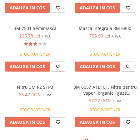
VIS)
ADAUGA IN COS
ADAUGA IN COS
Veste reflectorizante (HI-VIS)
Tricouri si bluze reflectorizante (HI-
VIS)
3M 7501 Semimasca
Masca Integrala 3M 6800
Fesuri, capisoane si sepci
225,78 Lei
753,90 Lei
+ TVA
+ TVA
reflectorizante (HI-VIS)
Accesorii reflectorizante (HI-VIS)
STOC PARTENER
STOC PARTENER
Îmbrăcăminte ANTICHIMICĂ |
MULTIRISC
ADAUGA IN COS
ADAUGA IN COS
Costume | Combinezoane
Antichimice | Multirisc
Halate | Sorturi Antichimice |
Filtru 3M P2 Si P3
3M 6057 A1B1E1, Filtre pentru
Multirisc
vapori organici, gaze
63,47 RON
+ TVA
anorganice și gaze acide,
Jachete | Bluze Antichimice |
37,27 RON
+ TVA
montare directă pe măștile
Multirisc
STOC PARTENER
STOC PARTENER
3M Seria
Pantaloni Antichimici | Multirisc
6000/6500QL/7500/7907 [set 2
ADAUGA IN COS
ADAUGA IN COS
Îmbrăcăminte IGNIFUGĂ (ANTI-
bucăți]
FLACĂRĂ)
Jambiere Ignifuge