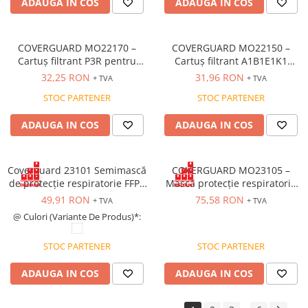
ADAUGA IN COS
ADAUGA IN COS
Saboți și papuci
Saboți și papuci de uz general
COVERGUARD MO22170 –
COVERGUARD MO22150 –
Saboți de lucru O1
Cartuș filtrant P3R pentru
Cartuș filtrant A1B1E1K1
Saboți de protecție OB
semimăști Eurmask UNO și
pentru semimăști Eurmask
32,25 RON
31,96 RON
+ TVA
+ TVA
DUO EN 143
UNO și DUO EN 14387
Saboți de protecție SB
STOC PARTENER
STOC PARTENER
Sandale
ADAUGA IN COS
ADAUGA IN COS
Sandale de protecție OB
Sandale de lucru O1
Sandale de protecție SB
Coverguard 23101 Semimască
COVERGUARD MO23105 –
de protecție respiratorie FFP1
Mască protecție respiratorie
Sandale de protecție S1
NR D fără supapă, formă
FFP1 NR D cu supapă [Cutie
49,91 RON
75,58 RON
+ TVA
+ TVA
Sandale de protecție S1P
pliabilă, cutie 12 bucăți
20 de bucăți]
@ Culori (Variante De Produs)*:
Accesorii încălțăminte
PROTECȚIA MÂINILOR
STOC PARTENER
STOC PARTENER
Mănuși de protecție
ADAUGA IN COS
ADAUGA IN COS
Protecție mecanică
Protecție tăiere