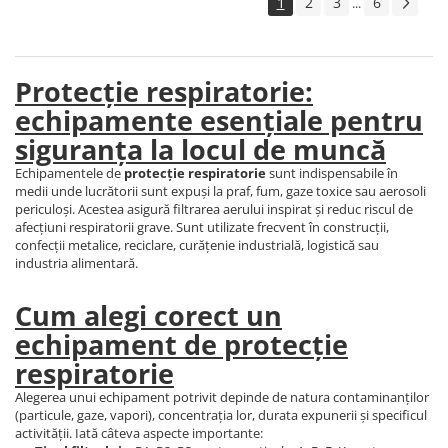
1
2
3
6
...
Protecție chimică si biologică
Protecție sudură
Protecție termică (căldură)
Protecție respiratorie:
Protecție termică (frig)
echipamente esențiale pentru
Anti-vibrații
siguranța la locul de muncă
Protecție descărcări electrostatice
(ESD)
Echipamentele de
protecție respiratorie
sunt indispensabile în
Electroizolante
medii unde lucrătorii sunt expuși la praf, fum, gaze toxice sau aerosoli
periculoși. Acestea asigură filtrarea aerului inspirat și reduc riscul de
Protecție specială
afecțiuni respiratorii grave. Sunt utilizate frecvent în construcții,
Riscuri minime
confecții metalice, reciclare, curățenie industrială, logistică sau
industria alimentară.
Mânecuțe (Cotiere)
Accesorii
Cum alegi corect un
CĂȘTI DE PROTECȚIE
echipament de protecție
PROTECȚIA OCHILOR
respiratorie
Ochelari de protecție
Alegerea unui echipament potrivit depinde de natura contaminanților
Măști și geamuri de sudură
(particule, gaze, vapori), concentrația lor, durata expunerii și specificul
activității. Iată câteva aspecte importante:
Viziere