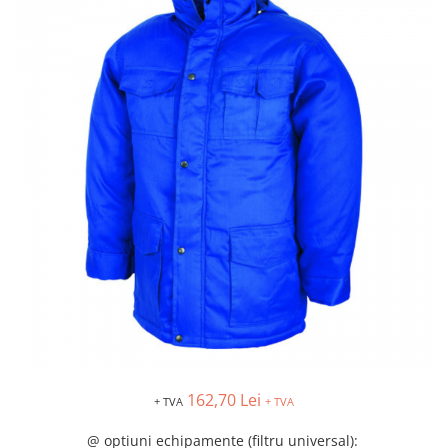
Îmbrăcăminte IMPERMEABILĂ
Costume | Combinezoane
Impermeabile
Pantaloni Impermeabili
Pelerine | Jachete Impermeabile
Imbracaminte TERMOIZOLANTĂ
Jachete Termoizolante
Pantaloni Termoizolanti
Costume | Combinezoane
Termoizolante
Veste Termoizolante
Îmbrăcăminte REFLECTORIZANTĂ
(HI-VIS)
Jachete reflectorizante (HI-VIS)
Pantaloni si salopete reflectorizante
(HI-VIS)
162,70 Lei
+ TVA
+ TVA
Costume reflectorizante (HI-VIS)
Combinezoane Reflectorizante (HI-
@ optiuni echipamente (filtru universal)
: