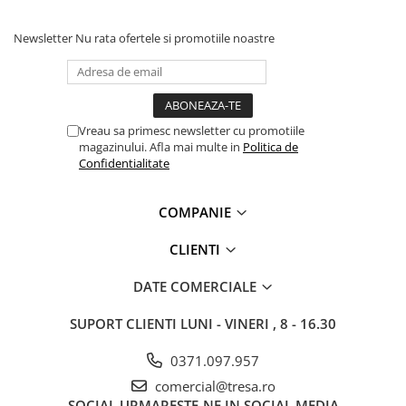
Protecție chimică si biologică
Protecție sudură
Newsletter
Nu rata ofertele si promotiile noastre
Protecție termică (căldură)
Protecție termică (frig)
Anti-vibrații
Protecție descărcări electrostatice
Vreau sa primesc newsletter cu promotiile
magazinului. Afla mai multe in
Politica de
(ESD)
Confidentialitate
Electroizolante
Protecție specială
COMPANIE
Riscuri minime
Mânecuțe (Cotiere)
CLIENTI
Accesorii
DATE COMERCIALE
CĂȘTI DE PROTECȚIE
PROTECȚIA OCHILOR
SUPORT CLIENTI
LUNI - VINERI , 8 - 16.30
Ochelari de protecție
0371.097.957
Măști și geamuri de sudură
comercial@tresa.ro
Viziere
SOCIAL
URMARESTE-NE IN SOCIAL MEDIA