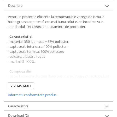
Bocanci
Descriere
Bocanci outdoor
Pentru o protectie eficienta la temperaturile vitrege de iarna, o
Bocanci de lucru O1
haina groasa ar putea fi cea mai buna solutie. Se incadreaza in
standardul EN 13688 (imbracaminte de protectie).
Bocanci de protecție OB
Bocanci de lucru O2
Caracteristici:
Bocanci de protecție S1
- material: 35% bumbac + 65% poliester;
- captuseala interioara: 100% poliester;
Bocanci de protecție S1P
- captuseala termica: 100% poliester;
Bocanci de protecție S2
- culoare: albastru royal;
Bocanci de protecție S3
- marimi: S - XXXL.
Cizme
Compusa din:
Cizme outdoor
- patru buzunare din care doua buzunare dispuse simetric pe linia
taliei in exterior;
Cizme de lucru OB
- doua buzunare aplicate la nivelul pieptului inchise cu velcro;
VEZI MAI MULT
Cizme de lucru O4/O5
- gluga detasabila;
Informatii conformitate produs
- sistem de inchidere frontal cu fermoar.
Cizme de protecție S3
Cizme de protecție S4
Instructiuni de curatare:
Caracteristici
Cizme de protecție S5
- spalare la masina, la 40 grade;
Download (2)
- nu se calca;
Cizme electroizolante