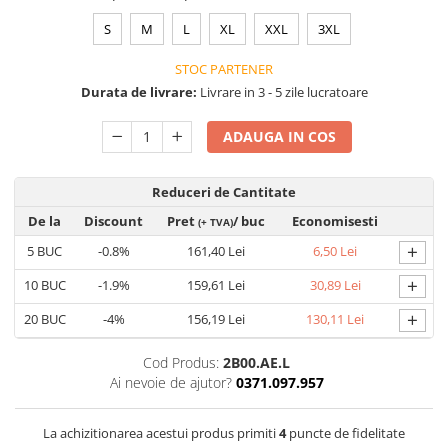
VIS)
S
M
L
XL
XXL
3XL
Veste reflectorizante (HI-VIS)
Tricouri si bluze reflectorizante (HI-
STOC PARTENER
VIS)
Durata de livrare:
Livrare in 3 - 5 zile lucratoare
Fesuri, capisoane si sepci
reflectorizante (HI-VIS)
ADAUGA IN COS
Accesorii reflectorizante (HI-VIS)
Îmbrăcăminte ANTICHIMICĂ |
Reduceri de Cantitate
MULTIRISC
De la
Discount
Pret
/ buc
Economisesti
(+ TVA)
Costume | Combinezoane
+
Antichimice | Multirisc
5
BUC
-0.8%
161,40 Lei
6,50 Lei
Halate | Sorturi Antichimice |
+
10
BUC
-1.9%
159,61 Lei
30,89 Lei
Multirisc
+
20
BUC
-4%
156,19 Lei
130,11 Lei
Jachete | Bluze Antichimice |
Multirisc
Cod Produs:
2B00.AE.L
Pantaloni Antichimici | Multirisc
Ai nevoie de ajutor?
0371.097.957
Îmbrăcăminte IGNIFUGĂ (ANTI-
FLACĂRĂ)
La achizitionarea acestui produs primiti
4
puncte de fidelitate
Jambiere Ignifuge