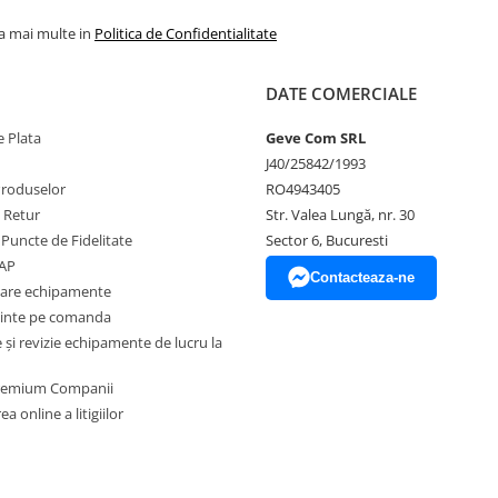
la mai multe in
Politica de Confidentialitate
DATE COMERCIALE
 Plata
Geve Com SRL
J40/25842/1993
Produselor
RO4943405
e Retur
Str. Valea Lungă, nr. 30
 Puncte de Fidelitate
Sector 6, Bucuresti
EAP
Contacteaza-ne
zare echipamente
inte pe comanda
și revizie echipamente de lucru la
Premium Companii
a online a litigiilor