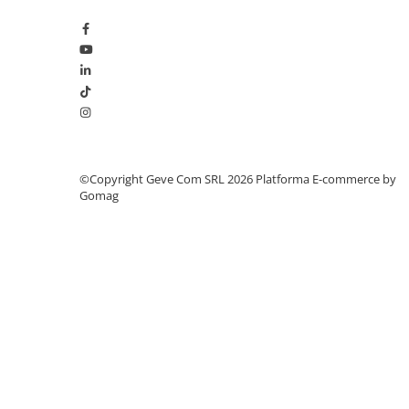
Saboți și papuci
Saboți și papuci de uz general
Saboți de lucru O1
Saboți de protecție OB
Saboți de protecție SB
Sandale
Sandale de protecție OB
©Copyright Geve Com SRL 2026
Platforma E-commerce by
Gomag
Sandale de lucru O1
Sandale de protecție SB
Sandale de protecție S1
Sandale de protecție S1P
Accesorii încălțăminte
PROTECȚIA MÂINILOR
Mănuși de protecție
Protecție mecanică
Protecție tăiere