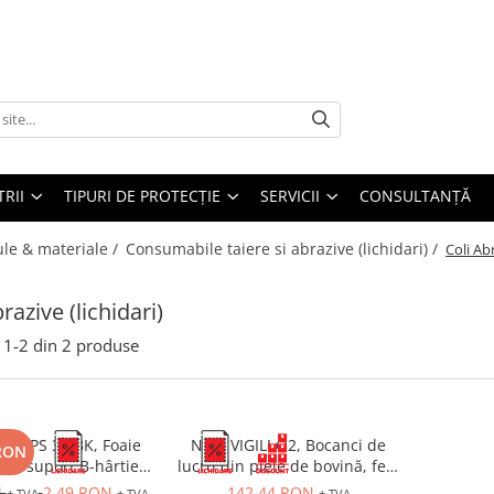
TRII
TIPURI DE PROTECȚIE
SERVICII
CONSULTANŢĂ
ule & materiale /
Consumabile taiere si abrazive (lichidari) /
Coli Abr
razive (lichidari)
1-
2
din
2
produse
OR PS 33 BK, Foaie
NEW VIGILI O2, Bocanci de
 RON
 cu suport B-hârtie,
lucru din piele de bovină, fețe
ru finisaje fine
hidrofobizate, talpă SRC
N
2,49 RON
142,44 RON
+ TVA
+ TVA
+ TVA