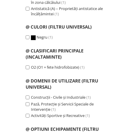
VIS)
în zona călcâiului
(1)
Antistatică (A) – Proprietăți antistatice ale
Veste reflectorizante (HI-VIS)
încălțămintei
(1)
Tricouri si bluze reflectorizante (HI-
VIS)
@ CULORI (FILTRU UNIVERSAL)
Fesuri, capisoane si sepci
reflectorizante (HI-VIS)
Negru
(1)
Accesorii reflectorizante (HI-VIS)
@ CLASIFICARI PRINCIPALE
Îmbrăcăminte ANTICHIMICĂ |
(INCALTAMINTE)
MULTIRISC
Costume | Combinezoane
O2 (O1 + fete hidrofobizate)
(1)
Antichimice | Multirisc
@ DOMENII DE UTILIZARE (FILTRU
Halate | Sorturi Antichimice |
Multirisc
UNIVERSAL)
Jachete | Bluze Antichimice |
Construcții - Civile și Industriale
(1)
Multirisc
Pază, Protecție și Servicii Speciale de
Pantaloni Antichimici | Multirisc
Intervenție
(1)
Îmbrăcăminte IGNIFUGĂ (ANTI-
Activități Sportive și Recreative
(1)
FLACĂRĂ)
@ OPTIUNI ECHIPAMENTE (FILTRU
Jambiere Ignifuge