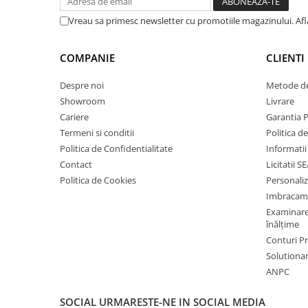
Bocanci
Vreau sa primesc newsletter cu promotiile magazinului. Af
Bocanci outdoor
Bocanci de lucru O1
COMPANIE
CLIENTI
Bocanci de protecție OB
Despre noi
Metode de
Bocanci de lucru O2
Showroom
Livrare
Bocanci de protecție S1
Cariere
Garantia 
Bocanci de protecție S1P
Termeni si conditii
Politica d
Bocanci de protecție S2
Politica de Confidentialitate
Informatii
Bocanci de protecție S3
Contact
Licitatii S
Cizme
Politica de Cookies
Personali
Imbracam
Cizme outdoor
Examinare 
Cizme de lucru OB
înălțime
Cizme de lucru O4/O5
Conturi 
Cizme de protecție S3
Solutionare
Cizme de protecție S4
ANPC
Cizme de protecție S5
SOCIAL
URMARESTE-NE IN SOCIAL MEDIA
Cizme electroizolante