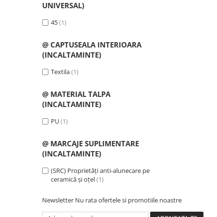
UNIVERSAL)
Cagule | Capisoane Ignifuge
45
(1)
Costume | Combinezoane Ignifuge
Jachete| Bluze Ignifuge
@ CAPTUSEALA INTERIOARA
Mânecuțe Ignifuge
(INCALTAMINTE)
Pantaloni Ignifugi
Textila
(1)
Sorturi ignifuge
ÎNCĂLȚĂMINTE
@ MATERIAL TALPA
Pantofi
(INCALTAMINTE)
Pantofi outdoor
PU
(1)
Pantofi de lucru O1
Pantofi de lucru O2
@ MARCAJE SUPLIMENTARE
Pantofi de protecție S1
(INCALTAMINTE)
Pantofi de protecție OB
(SRC) Proprietăți anti-alunecare pe
Pantofi de protecție SB
ceramică și oțel
(1)
Pantofi de protecție S1P
Newsletter
Nu rata ofertele si promotiile noastre
Pantofi de protecție S2
Pantofi de protecție S3