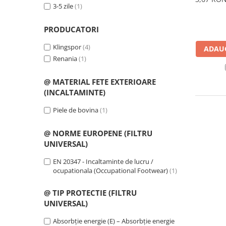
Îmbrăcăminte IMPERMEABILĂ
3-5 zile
(1)
Costume | Combinezoane
Impermeabile
PRODUCATORI
Pantaloni Impermeabili
Klingspor
(4)
ADAUG
Pelerine | Jachete Impermeabile
Renania
(1)
Imbracaminte TERMOIZOLANTĂ
@ MATERIAL FETE EXTERIOARE
Jachete Termoizolante
(INCALTAMINTE)
Pantaloni Termoizolanti
Costume | Combinezoane
Piele de bovina
(1)
Termoizolante
Veste Termoizolante
@ NORME EUROPENE (FILTRU
UNIVERSAL)
Îmbrăcăminte REFLECTORIZANTĂ
(HI-VIS)
EN 20347 - Incaltaminte de lucru /
Jachete reflectorizante (HI-VIS)
ocupationala (Occupational Footwear)
(1)
Pantaloni si salopete reflectorizante
@ TIP PROTECTIE (FILTRU
(HI-VIS)
UNIVERSAL)
Costume reflectorizante (HI-VIS)
Combinezoane Reflectorizante (HI-
Absorbție energie (E) – Absorbție energie