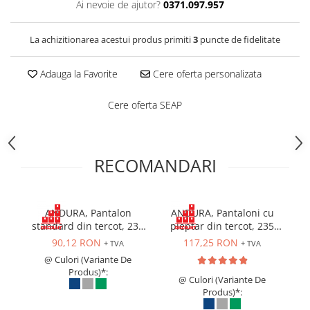
Ai nevoie de ajutor?
0371.097.957
Costume | Combinezoane Ignifuge
Jachete| Bluze Ignifuge
La achizitionarea acestui produs primiti
3
puncte de fidelitate
Mânecuțe Ignifuge
Pantaloni Ignifugi
Adauga la Favorite
Cere oferta personalizata
Sorturi ignifuge
Cere oferta SEAP
RECOMANDARI
ANDURA, Pantalon
ANDURA, Pantaloni cu
standard din tercot, 235
pieptar din tercot, 235
g/mp
g/mp
90,12 RON
117,25 RON
+ TVA
+ TVA
@ Culori (Variante De
Produs)*:
@ Culori (Variante De
Produs)*: