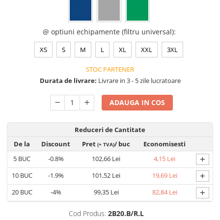
Saboți de protecție OB
Tricouri si bluze reflectorizante (HI-
Saboți de protecție SB
VIS)
Sandale
@ optiuni echipamente (filtru universal)
:
Fesuri, capisoane si sepci
Sandale de protecție OB
reflectorizante (HI-VIS)
XS
S
M
L
XL
XXL
3XL
Sandale de lucru O1
Accesorii reflectorizante (HI-VIS)
Sandale de protecție SB
STOC PARTENER
Îmbrăcăminte ANTICHIMICĂ |
MULTIRISC
Sandale de protecție S1
Durata de livrare:
Livrare in 3 - 5 zile lucratoare
Sandale de protecție S1P
Costume | Combinezoane
ADAUGA IN COS
Antichimice | Multirisc
Accesorii încălțăminte
Halate | Sorturi Antichimice |
Multirisc
Reduceri de Cantitate
Jachete | Bluze Antichimice |
De la
Discount
Pret
/ buc
Economisesti
(+ TVA)
Multirisc
+
5
BUC
-0.8%
102,66 Lei
4,15 Lei
Pantaloni Antichimici | Multirisc
+
Îmbrăcăminte IGNIFUGĂ (ANTI-
10
BUC
-1.9%
101,52 Lei
19,69 Lei
FLACĂRĂ)
+
20
BUC
-4%
99,35 Lei
82,84 Lei
Jambiere Ignifuge
Cagule | Capisoane Ignifuge
Cod Produs:
2B20.B/R.L