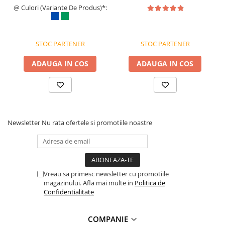
polietilena tyvek, ventilat și
@ Culori (Variante De Produs)*:
politica de preturi a furnizorilor, disponibilitatea produselor pe
antistatic, 41 g/mp
stocul acestora sau costurile adiacente de aprovizionare. Tresa isi
rezerva dreptul de a completa eventualele omisiuni si de a
corecta eventuale erori in afisare, fara a anunta in prealabil. Toate
STOC PARTENER
STOC PARTENER
promotiile prezente in site sunt valabile in limita stocului
disponibil.
ADAUGA IN COS
ADAUGA IN COS
Newsletter
Nu rata ofertele si promotiile noastre
Vreau sa primesc newsletter cu promotiile
magazinului. Afla mai multe in
Politica de
Confidentialitate
COMPANIE