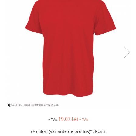
Îmbrăcăminte IMPERMEABILĂ
Costume | Combinezoane
Impermeabile
Pantaloni Impermeabili
Pelerine | Jachete Impermeabile
Imbracaminte TERMOIZOLANTĂ
Jachete Termoizolante
Pantaloni Termoizolanti
Costume | Combinezoane
Termoizolante
Veste Termoizolante
Îmbrăcăminte REFLECTORIZANTĂ
(HI-VIS)
Jachete reflectorizante (HI-VIS)
Pantaloni si salopete reflectorizante
(HI-VIS)
19,07 Lei
+ TVA
+ TVA
Costume reflectorizante (HI-VIS)
@ culori (variante de produs)*
: Rosu
Combinezoane Reflectorizante (HI-