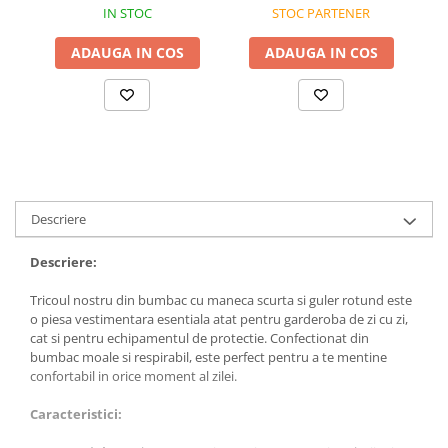
IN STOC
STOC PARTENER
Bocanci
Bocanci outdoor
ADAUGA IN COS
ADAUGA IN COS
Bocanci de lucru O1
Bocanci de protecție OB
Bocanci de lucru O2
Bocanci de protecție S1
Bocanci de protecție S1P
Bocanci de protecție S2
Descriere
Bocanci de protecție S3
Cizme
Descriere:
Cizme outdoor
Tricoul nostru din bumbac cu maneca scurta si guler rotund este
Cizme de lucru OB
o piesa vestimentara esentiala atat pentru garderoba de zi cu zi,
cat si pentru echipamentul de protectie. Confectionat din
Cizme de lucru O4/O5
bumbac moale si respirabil, este perfect pentru a te mentine
Cizme de protecție S3
confortabil in orice moment al zilei.
Cizme de protecție S4
Caracteristici:
Cizme de protecție S5
Cizme electroizolante