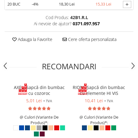
+
20
BUC
-4%
18,30 Lei
15,33 Lei
Cagule | Capisoane Ignifuge
Costume | Combinezoane Ignifuge
Cod Produs:
42B1.R.L
Jachete| Bluze Ignifuge
Ai nevoie de ajutor?
0371.097.957
Mânecuțe Ignifuge
Pantaloni Ignifugi
Adauga la Favorite
Cere oferta personalizata
Sorturi ignifuge
ÎNCĂLȚĂMINTE
Pantofi
RECOMANDARI
Pantofi outdoor
Pantofi de lucru O1
AXEL, Sapcă din bumbac
RIOM, Șapcă din bumbac
Pantofi de lucru O2
cu cozoroc
cu elemente HI VIS
Pantofi de protecție S1
5,01 Lei
10,41 Lei
+ TVA
+ TVA
Pantofi de protecție OB
Pantofi de protecție SB
@ Culori (Variante De
@ Culori (Variante De
Pantofi de protecție S1P
Produs)*:
Produs)*:
Pantofi de protecție S2
Pantofi de protecție S3