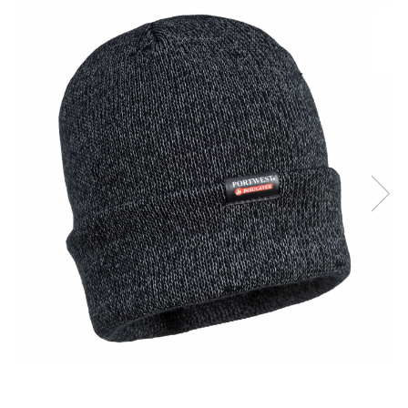
Îmbrăcăminte IMPERMEABILĂ
Costume | Combinezoane
Impermeabile
Pantaloni Impermeabili
Pelerine | Jachete Impermeabile
Imbracaminte TERMOIZOLANTĂ
Jachete Termoizolante
Pantaloni Termoizolanti
Costume | Combinezoane
Termoizolante
Veste Termoizolante
Îmbrăcăminte REFLECTORIZANTĂ
(HI-VIS)
Jachete reflectorizante (HI-VIS)
Pantaloni si salopete reflectorizante
(HI-VIS)
Costume reflectorizante (HI-VIS)
Combinezoane Reflectorizante (HI-