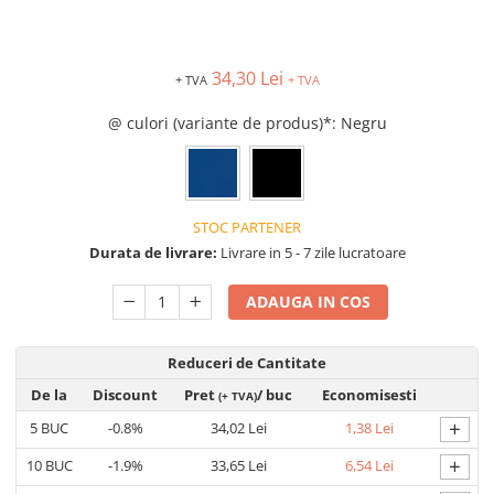
VIS)
Veste reflectorizante (HI-VIS)
Tricouri si bluze reflectorizante (HI-
34,30 Lei
+ TVA
+ TVA
VIS)
Fesuri, capisoane si sepci
@ culori (variante de produs)*
: Negru
reflectorizante (HI-VIS)
Accesorii reflectorizante (HI-VIS)
Îmbrăcăminte ANTICHIMICĂ |
MULTIRISC
STOC PARTENER
Costume | Combinezoane
Durata de livrare:
Livrare in 5 - 7 zile lucratoare
Antichimice | Multirisc
ADAUGA IN COS
Halate | Sorturi Antichimice |
Multirisc
Jachete | Bluze Antichimice |
Reduceri de Cantitate
Multirisc
De la
Discount
Pret
/ buc
Economisesti
(+ TVA)
Pantaloni Antichimici | Multirisc
+
5
BUC
-0.8%
34,02 Lei
1,38 Lei
Îmbrăcăminte IGNIFUGĂ (ANTI-
FLACĂRĂ)
+
10
BUC
-1.9%
33,65 Lei
6,54 Lei
Jambiere Ignifuge