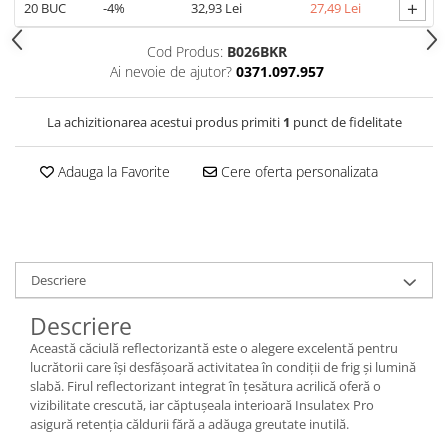
+
20
BUC
-4%
32,93 Lei
27,49 Lei
Cagule | Capisoane Ignifuge
Costume | Combinezoane Ignifuge
Cod Produs:
B026BKR
Ai nevoie de ajutor?
0371.097.957
Jachete| Bluze Ignifuge
Mânecuțe Ignifuge
La achizitionarea acestui produs primiti
1
punct de fidelitate
Pantaloni Ignifugi
Sorturi ignifuge
Adauga la Favorite
Cere oferta personalizata
ÎNCĂLȚĂMINTE
Pantofi
Pantofi outdoor
Pantofi de lucru O1
Descriere
Pantofi de lucru O2
Pantofi de protecție S1
Descriere
Pantofi de protecție OB
Această căciulă reflectorizantă este o alegere excelentă pentru
Pantofi de protecție SB
lucrătorii care își desfășoară activitatea în condiții de frig și lumină
slabă. Firul reflectorizant integrat în țesătura acrilică oferă o
Pantofi de protecție S1P
vizibilitate crescută, iar căptușeala interioară Insulatex Pro
Pantofi de protecție S2
asigură retenția căldurii fără a adăuga greutate inutilă.
Pantofi de protecție S3