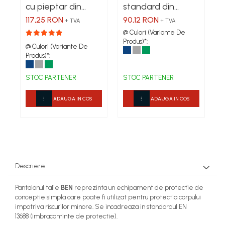
cu pieptar din
standard din
Bocanci
tercot, 235 g/mp
tercot, 235 g/mp
117,25 RON
90,12 RON
+ TVA
+ TVA
Bocanci outdoor
@ Culori (Variante De
Bocanci de lucru O1
Produs)*:
@ Culori (Variante De
Bocanci de protecție OB
Produs)*:
Bocanci de lucru O2
STOC PARTENER
STOC PARTENER
Bocanci de protecție S1
Bocanci de protecție S1P
ADAUGA IN COS
ADAUGA IN COS
Bocanci de protecție S2
Bocanci de protecție S3
Cizme
Cizme outdoor
Cizme de lucru OB
Descriere
Cizme de lucru O4/O5
Pantalonul talie
BEN
reprezinta un echipament de protectie de
Cizme de protecție S3
conceptie simpla care poate fi utilizat pentru protectia corpului
Cizme de protecție S4
impotriva riscurilor minore. Se incadreaza in standardul EN
Cizme de protecție S5
13688 (imbracaminte de protectie).