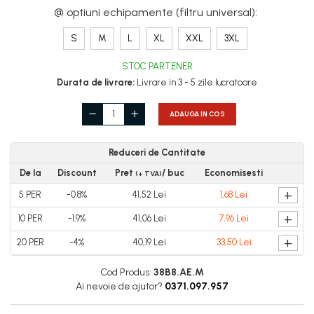
@ optiuni echipamente (filtru universal)
:
Combinezoane Reflectorizante (HI-
VIS)
S
M
L
XL
XXL
3XL
Veste reflectorizante (HI-VIS)
Tricouri si bluze reflectorizante (HI-
STOC PARTENER
VIS)
Durata de livrare:
Livrare in 3 - 5 zile lucratoare
Fesuri, capisoane si sepci
reflectorizante (HI-VIS)
ADAUGA IN COS
Accesorii reflectorizante (HI-VIS)
Îmbrăcăminte ANTICHIMICĂ |
Reduceri de Cantitate
MULTIRISC
De la
Discount
Pret
/ buc
Economisesti
(+ TVA)
Costume | Combinezoane
+
5
PER
-0.8%
41,52 Lei
1,68 Lei
Antichimice | Multirisc
+
Halate | Sorturi Antichimice | Multirisc
10
PER
-1.9%
41,06 Lei
7,96 Lei
Jachete | Bluze Antichimice | Multirisc
+
20
PER
-4%
40,19 Lei
33,50 Lei
Pantaloni Antichimici | Multirisc
Cod Produs:
38B8.AE.M
Îmbrăcăminte IGNIFUGĂ
Ai nevoie de ajutor?
0371.097.957
(ANTI-FLACĂRĂ)
Jambiere Ignifuge