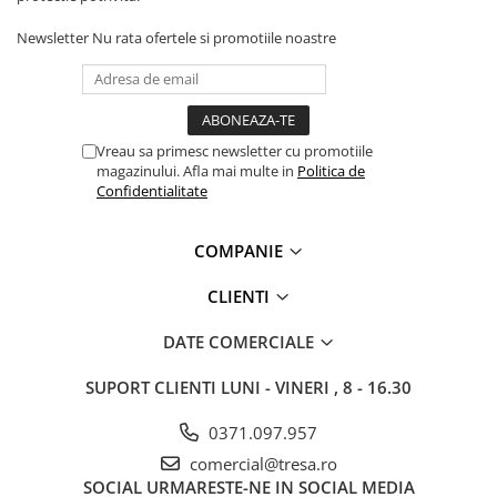
Accesorii protectie respiratorie
Newsletter
Nu rata ofertele si promotiile noastre
LUCRU LA ÎNĂLȚIME
Centuri și hamuri
Mijloace de legatură și
absorbitoare de energie
Vreau sa primesc newsletter cu promotiile
Dispozitive de ancorare și
magazinului. Afla mai multe in
Politica de
conectare
Confidentialitate
Sisteme de oprire a căderii
COMPANIE
Căsti și accesorii
Sisteme stationare | Linia vietii
CLIENTI
Seturi și kituri complete
DATE COMERCIALE
Dispozitive de salvare
SUPORT CLIENTI
LUNI - VINERI , 8 - 16.30
Servicii verificare echipamente
ARTICOLE TEHNICE SI PRIM AJUTOR
0371.097.957
DETECTIE SI SEMNALIZARE
comercial@tresa.ro
UNICĂ FOLOSINȚĂ
SOCIAL
URMARESTE-NE IN SOCIAL MEDIA