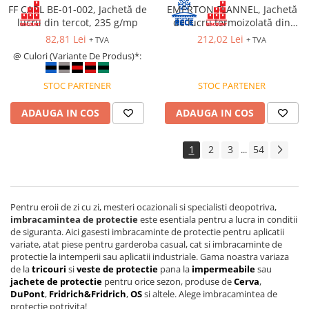
FF CARL BE-01-002, Jachetă de
EMERTON FLANNEL, Jachetă
PROTECȚIE AUDITIVĂ
lucru din tercot, 235 g/mp
de lucru termoizolată din
Antifoane externe
bumbac si poliester, 270 g/mp
82,81 Lei
212,02 Lei
+ TVA
+ TVA
@ Culori (Variante De Produs)*:
Antifoane externe clasice
Antifoane externe cu prindere pe
STOC PARTENER
STOC PARTENER
casca de protecție
Antifoane interne
ADAUGA IN COS
ADAUGA IN COS
Antifoane interne de unică
folosință
1
2
3
54
...
Antifoane interne reutilizabile
Antifoane interne cu fir
PROTECȚIE RESPIRATORIE
Pentru eroii de zi cu zi, mesteri ocazionali si specialisti deopotriva,
Protecție respiratorie de unică
imbracamintea de protectie
este esentiala pentru a lucra in conditii
folosință
de siguranta. Aici gasesti imbracaminte de protectie pentru aplicatii
variate, atat piese pentru garderoba casual, cat si imbracaminte de
Măști integrale reutilizabile
protectie la intemperii sau aplicatii industriale. Gama noastra variaza
de la
tricouri
si
veste de protectie
pana la
impermeabile
sau
Semi-măști reutilizabile
jachete de protectie
pentru orice sezon, produse de
Cerva
,
Filtre
DuPont
,
Fridrich&Fridrich
,
OS
si altele. Alege imbracamintea de
protectie potrivita!