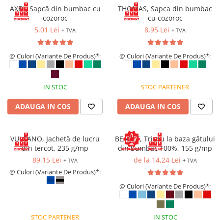
VIS)
AXEL, Sapcă din bumbac cu
THOMAS, Sapca din bumbac
Veste reflectorizante (HI-VIS)
cozoroc
cu cozoroc
Tricouri si bluze reflectorizante (HI-
5,01 Lei
8,95 Lei
+ TVA
+ TVA
VIS)
Fesuri, capisoane si sepci
@ Culori (Variante De Produs)*:
@ Culori (Variante De Produs)*:
reflectorizante (HI-VIS)
Accesorii reflectorizante (HI-VIS)
Îmbrăcăminte ANTICHIMICĂ |
IN STOC
STOC PARTENER
MULTIRISC
ADAUGA IN COS
ADAUGA IN COS
Costume | Combinezoane
Antichimice | Multirisc
Halate | Sorturi Antichimice |
VULCANO, Jachetă de lucru
BEAGLE, Tricou la baza gâtului
Multirisc
din tercot, 235 g/mp
din bumbac 100%, 155 g/mp
Jachete | Bluze Antichimice |
89,15 Lei
de la 14,24 Lei
+ TVA
+ TVA
Multirisc
@ Culori (Variante De Produs)*:
Pantaloni Antichimici | Multirisc
@ Culori (Variante De Produs)*:
Îmbrăcăminte IGNIFUGĂ (ANTI-
FLACĂRĂ)
STOC PARTENER
IN STOC
Jambiere Ignifuge