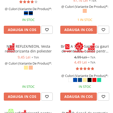
97,16 Lei
+ TVA
Saboți și papuci
@ Culori (Variante De Produs)*:
@ Culori (Variante De Produs)*:
Saboți și papuci de uz general
IN STOC
1 IN STOC
Saboți de lucru O1
Saboți de protecție OB
ADAUGA IN COS
ADAUGA IN COS
Saboți de protecție SB
Sandale
NEW REFLEX/NEON, Vesta
BASICA 7000, Sapca cu gauri
Sandale de protecție OB
reflectorizanta din poliester
de ventilatie, banda pentru
Sandale de lucru O1
transpiratie si prindere cu
9,45 Lei
4,99 Lei
+ TVA
+ TVA
arici
Sandale de protecție SB
4,49 Lei
+ TVA
@ Culori (Variante De Produs)*:
Sandale de protecție S1
Sandale de protecție S1P
@ Culori (Variante De Produs)*:
Accesorii încălțăminte
IN STOC
IN STOC
PROTECȚIA MÂINILOR
Mănuși de protecție
ADAUGA IN COS
ADAUGA IN COS
Protecție mecanică
Protecție tăiere