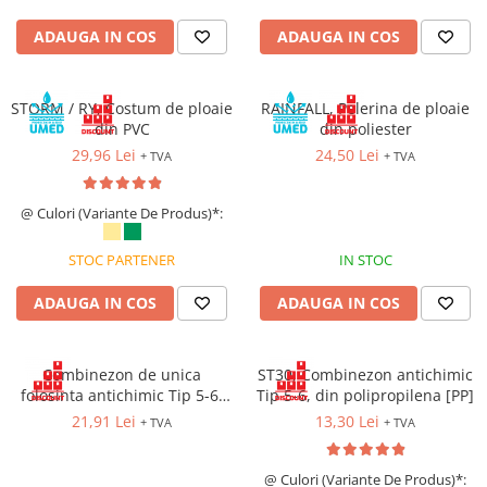
Cagule | Capisoane Ignifuge
ADAUGA IN COS
ADAUGA IN COS
Costume | Combinezoane Ignifuge
Jachete| Bluze Ignifuge
STORM / RY, Costum de ploaie
Mânecuțe Ignifuge
RAINFALL, Pelerina de ploaie
din PVC
din poliester
Pantaloni Ignifugi
29,96 Lei
24,50 Lei
+ TVA
+ TVA
Sorturi ignifuge
ÎNCĂLȚĂMINTE
@ Culori (Variante De Produs)*:
Pantofi
Pantofi outdoor
STOC PARTENER
IN STOC
Pantofi de lucru O1
ADAUGA IN COS
ADAUGA IN COS
Pantofi de lucru O2
Pantofi de protecție S1
Pantofi de protecție OB
Combinezon de unica
ST30, Combinezon antichimic
folosinta antichimic Tip 5-6,
Tip 5-6, din polipropilena [PP]
Pantofi de protecție SB
din polipropilena [PP], cu
21,91 Lei
13,30 Lei
Pantofi de protecție S1P
+ TVA
+ TVA
inchidere prin fermoar
Pantofi de protecție S2
@ Culori (Variante De Produs)*:
Pantofi de protecție S3