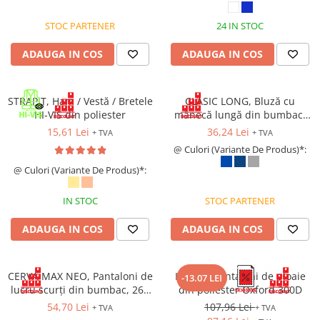
Bocanci
STOC PARTENER
24 IN STOC
Bocanci outdoor
ADAUGA IN COS
ADAUGA IN COS
Bocanci de lucru O1
Bocanci de protecție OB
Bocanci de lucru O2
STRAPIT, Ham / Vestă / Bretele
CLASIC LONG, Bluză cu
Bocanci de protecție S1
HI-VIS din poliester
mânecă lungă din bumbac,
150 g/mp
Bocanci de protecție S1P
15,61 Lei
36,24 Lei
+ TVA
+ TVA
Bocanci de protecție S2
@ Culori (Variante De Produs)*:
Bocanci de protecție S3
@ Culori (Variante De Produs)*:
Cizme
IN STOC
STOC PARTENER
Cizme outdoor
Cizme de lucru OB
ADAUGA IN COS
ADAUGA IN COS
Cizme de lucru O4/O5
Cizme de protecție S3
CERVA MAX NEO, Pantaloni de
HYDRA, Pantaloni de ploaie
-13.07 LEI
Cizme de protecție S4
lucru scurți din bumbac, 260
din poliester Oxford 300D
Cizme de protecție S5
g/mp
54,70 Lei
107,96 Lei
+ TVA
+ TVA
Cizme electroizolante