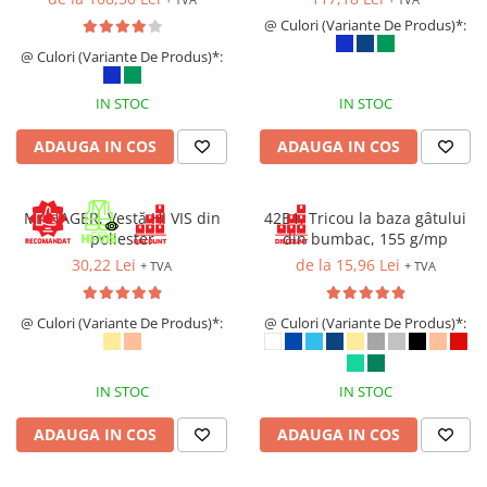
Îmbrăcăminte IMPERMEABILĂ
@ Culori (Variante De Produs)*:
Costume | Combinezoane
@ Culori (Variante De Produs)*:
Impermeabile
Pantaloni Impermeabili
IN STOC
IN STOC
Pelerine | Jachete Impermeabile
Imbracaminte TERMOIZOLANTĂ
ADAUGA IN COS
ADAUGA IN COS
Jachete Termoizolante
Pantaloni Termoizolanti
MANAGER, Vestă HI VIS din
42B1, Tricou la baza gâtului
Costume | Combinezoane
poliester
din bumbac, 155 g/mp
Termoizolante
30,22 Lei
de la 15,96 Lei
+ TVA
+ TVA
Veste Termoizolante
Îmbrăcăminte REFLECTORIZANTĂ
@ Culori (Variante De Produs)*:
@ Culori (Variante De Produs)*:
(HI-VIS)
Jachete reflectorizante (HI-VIS)
IN STOC
IN STOC
Pantaloni si salopete reflectorizante
(HI-VIS)
ADAUGA IN COS
ADAUGA IN COS
Costume reflectorizante (HI-VIS)
Combinezoane Reflectorizante (HI-