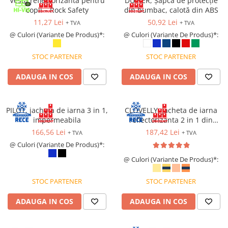
Vesta reflectorizantă pentru
DUIKER, Șapcă de protecție
Protecție chimică si biologică
copii – Rock Safety
din bumbac, calotă din ABS
Protecție sudură
11,27 Lei
50,92 Lei
+ TVA
+ TVA
Protecție termică (căldură)
@ Culori (Variante De Produs)*:
@ Culori (Variante De Produs)*:
Protecție termică (frig)
STOC PARTENER
STOC PARTENER
Anti-vibrații
Protecție descărcări electrostatice
ADAUGA IN COS
ADAUGA IN COS
(ESD)
Electroizolante
Protecție specială
PILOT, jacheta de iarna 3 in 1,
CLOVELLY, Jacheta de iarna
impermeabila
reflectorizanta 2 in 1 din
Riscuri minime
poliester 300D Oxford si PU
166,56 Lei
187,42 Lei
+ TVA
+ TVA
Mânecuțe (Cotiere)
@ Culori (Variante De Produs)*:
Accesorii
@ Culori (Variante De Produs)*:
CĂȘTI DE PROTECȚIE
PROTECȚIA OCHILOR
STOC PARTENER
STOC PARTENER
Ochelari de protecție
ADAUGA IN COS
ADAUGA IN COS
Măști și geamuri de sudură
Viziere