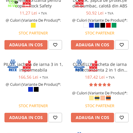
Vesta reflectorizantă pentru
DUIKER, Șapcă de protecție
Protecție chimică si biologică
copii – Rock Safety
din bumbac, calotă din ABS
Protecție sudură
11,27 Lei
50,92 Lei
+ TVA
+ TVA
Protecție termică (căldură)
@ Culori (Variante De Produs)*:
@ Culori (Variante De Produs)*:
Protecție termică (frig)
STOC PARTENER
STOC PARTENER
Anti-vibrații
Protecție descărcări electrostatice
ADAUGA IN COS
ADAUGA IN COS
(ESD)
Electroizolante
Protecție specială
PILOT, jacheta de iarna 3 in 1,
CLOVELLY, Jacheta de iarna
impermeabila
reflectorizanta 2 in 1 din
Riscuri minime
poliester 300D Oxford si PU
166,56 Lei
187,42 Lei
+ TVA
+ TVA
Mânecuțe (Cotiere)
@ Culori (Variante De Produs)*:
Accesorii
@ Culori (Variante De Produs)*:
CĂȘTI DE PROTECȚIE
PROTECȚIA OCHILOR
STOC PARTENER
STOC PARTENER
Ochelari de protecție
ADAUGA IN COS
ADAUGA IN COS
Măști și geamuri de sudură
Viziere