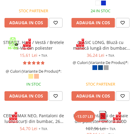
Bocanci
STOC PARTENER
24 IN STOC
Bocanci outdoor
ADAUGA IN COS
ADAUGA IN COS
Bocanci de lucru O1
Bocanci de protecție OB
Bocanci de lucru O2
STRAPIT, Ham / Vestă / Bretele
CLASIC LONG, Bluză cu
Bocanci de protecție S1
HI-VIS din poliester
mânecă lungă din bumbac,
150 g/mp
Bocanci de protecție S1P
15,61 Lei
36,24 Lei
+ TVA
+ TVA
Bocanci de protecție S2
@ Culori (Variante De Produs)*:
Bocanci de protecție S3
@ Culori (Variante De Produs)*:
Cizme
IN STOC
STOC PARTENER
Cizme outdoor
Cizme de lucru OB
ADAUGA IN COS
ADAUGA IN COS
Cizme de lucru O4/O5
Cizme de protecție S3
CERVA MAX NEO, Pantaloni de
HYDRA, Pantaloni de ploaie
-13.07 LEI
Cizme de protecție S4
lucru scurți din bumbac, 260
din poliester Oxford 300D
Cizme de protecție S5
g/mp
54,70 Lei
107,96 Lei
+ TVA
+ TVA
Cizme electroizolante