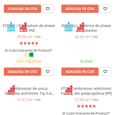
Cagule | Capisoane Ignifuge
ADAUGA IN COS
ADAUGA IN COS
Costume | Combinezoane Ignifuge
Jachete| Bluze Ignifuge
STORM / RY, Costum de ploaie
Mânecuțe Ignifuge
RAINFALL, Pelerina de ploaie
din PVC
din poliester
Pantaloni Ignifugi
29,96 Lei
24,50 Lei
+ TVA
+ TVA
Sorturi ignifuge
ÎNCĂLȚĂMINTE
@ Culori (Variante De Produs)*:
Pantofi
Pantofi outdoor
STOC PARTENER
IN STOC
Pantofi de lucru O1
ADAUGA IN COS
ADAUGA IN COS
Pantofi de lucru O2
Pantofi de protecție S1
Pantofi de protecție OB
Combinezon de unica
ST30, Combinezon antichimic
folosinta antichimic Tip 5-6,
Tip 5-6, din polipropilena [PP]
Pantofi de protecție SB
din polipropilena [PP], cu
21,91 Lei
13,30 Lei
Pantofi de protecție S1P
+ TVA
+ TVA
inchidere prin fermoar
Pantofi de protecție S2
@ Culori (Variante De Produs)*:
Pantofi de protecție S3