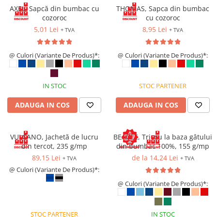
VIS)
AXEL, Sapcă din bumbac cu
THOMAS, Sapca din bumbac
Veste reflectorizante (HI-VIS)
cozoroc
cu cozoroc
Tricouri si bluze reflectorizante (HI-
5,01 Lei
8,95 Lei
+ TVA
+ TVA
VIS)
Fesuri, capisoane si sepci
@ Culori (Variante De Produs)*:
@ Culori (Variante De Produs)*:
reflectorizante (HI-VIS)
Accesorii reflectorizante (HI-VIS)
Îmbrăcăminte ANTICHIMICĂ |
IN STOC
STOC PARTENER
MULTIRISC
ADAUGA IN COS
ADAUGA IN COS
Costume | Combinezoane
Antichimice | Multirisc
Halate | Sorturi Antichimice |
VULCANO, Jachetă de lucru
BEAGLE, Tricou la baza gâtului
Multirisc
din tercot, 235 g/mp
din bumbac 100%, 155 g/mp
Jachete | Bluze Antichimice |
89,15 Lei
de la 14,24 Lei
+ TVA
+ TVA
Multirisc
@ Culori (Variante De Produs)*:
Pantaloni Antichimici | Multirisc
@ Culori (Variante De Produs)*:
Îmbrăcăminte IGNIFUGĂ (ANTI-
FLACĂRĂ)
STOC PARTENER
IN STOC
Jambiere Ignifuge