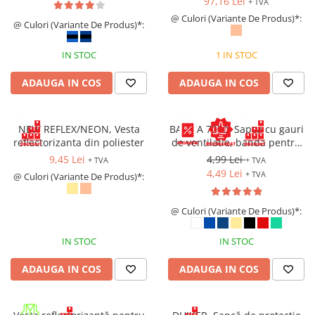
97,16 Lei
+ TVA
Saboți și papuci
@ Culori (Variante De Produs)*:
@ Culori (Variante De Produs)*:
Saboți și papuci de uz general
IN STOC
1 IN STOC
Saboți de lucru O1
Saboți de protecție OB
ADAUGA IN COS
ADAUGA IN COS
Saboți de protecție SB
Sandale
NEW REFLEX/NEON, Vesta
BASICA 7000, Sapca cu gauri
Sandale de protecție OB
reflectorizanta din poliester
de ventilatie, banda pentru
Sandale de lucru O1
transpiratie si prindere cu
9,45 Lei
4,99 Lei
+ TVA
+ TVA
arici
Sandale de protecție SB
4,49 Lei
+ TVA
@ Culori (Variante De Produs)*:
Sandale de protecție S1
Sandale de protecție S1P
@ Culori (Variante De Produs)*:
Accesorii încălțăminte
IN STOC
IN STOC
PROTECȚIA MÂINILOR
Mănuși de protecție
ADAUGA IN COS
ADAUGA IN COS
Protecție mecanică
Protecție tăiere