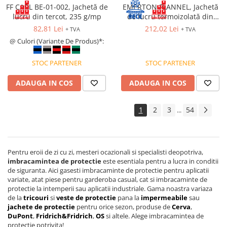
FF CARL BE-01-002, Jachetă de
EMERTON FLANNEL, Jachetă
PROTECȚIE AUDITIVĂ
lucru din tercot, 235 g/mp
de lucru termoizolată din
Antifoane externe
bumbac si poliester, 270 g/mp
82,81 Lei
212,02 Lei
+ TVA
+ TVA
@ Culori (Variante De Produs)*:
Antifoane externe clasice
Antifoane externe cu prindere pe
STOC PARTENER
STOC PARTENER
casca de protecție
Antifoane interne
ADAUGA IN COS
ADAUGA IN COS
Antifoane interne de unică
folosință
1
2
3
54
...
Antifoane interne reutilizabile
Antifoane interne cu fir
PROTECȚIE RESPIRATORIE
Pentru eroii de zi cu zi, mesteri ocazionali si specialisti deopotriva,
Protecție respiratorie de unică
imbracamintea de protectie
este esentiala pentru a lucra in conditii
folosință
de siguranta. Aici gasesti imbracaminte de protectie pentru aplicatii
variate, atat piese pentru garderoba casual, cat si imbracaminte de
Măști integrale reutilizabile
protectie la intemperii sau aplicatii industriale. Gama noastra variaza
de la
tricouri
si
veste de protectie
pana la
impermeabile
sau
Semi-măști reutilizabile
jachete de protectie
pentru orice sezon, produse de
Cerva
,
Filtre
DuPont
,
Fridrich&Fridrich
,
OS
si altele. Alege imbracamintea de
protectie potrivita!