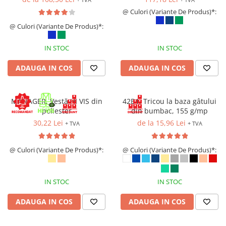
Îmbrăcăminte IMPERMEABILĂ
@ Culori (Variante De Produs)*:
Costume | Combinezoane
@ Culori (Variante De Produs)*:
Impermeabile
Pantaloni Impermeabili
IN STOC
IN STOC
Pelerine | Jachete Impermeabile
Imbracaminte TERMOIZOLANTĂ
ADAUGA IN COS
ADAUGA IN COS
Jachete Termoizolante
Pantaloni Termoizolanti
MANAGER, Vestă HI VIS din
42B1, Tricou la baza gâtului
Costume | Combinezoane
poliester
din bumbac, 155 g/mp
Termoizolante
30,22 Lei
de la 15,96 Lei
+ TVA
+ TVA
Veste Termoizolante
Îmbrăcăminte REFLECTORIZANTĂ
@ Culori (Variante De Produs)*:
@ Culori (Variante De Produs)*:
(HI-VIS)
Jachete reflectorizante (HI-VIS)
IN STOC
IN STOC
Pantaloni si salopete reflectorizante
(HI-VIS)
ADAUGA IN COS
ADAUGA IN COS
Costume reflectorizante (HI-VIS)
Combinezoane Reflectorizante (HI-