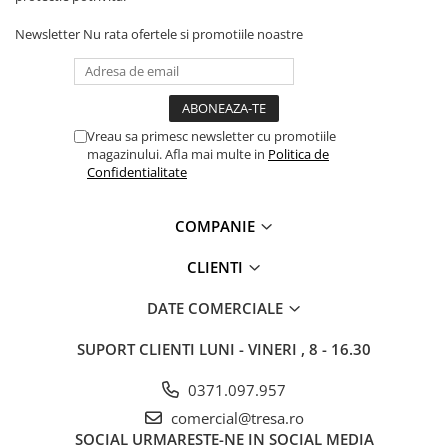
Accesorii protectie respiratorie
Newsletter
Nu rata ofertele si promotiile noastre
LUCRU LA ÎNĂLȚIME
Centuri și hamuri
Mijloace de legatură și
absorbitoare de energie
Vreau sa primesc newsletter cu promotiile
Dispozitive de ancorare și
magazinului. Afla mai multe in
Politica de
conectare
Confidentialitate
Sisteme de oprire a căderii
COMPANIE
Căsti și accesorii
Sisteme stationare | Linia vietii
CLIENTI
Seturi și kituri complete
DATE COMERCIALE
Dispozitive de salvare
SUPORT CLIENTI
LUNI - VINERI , 8 - 16.30
Servicii verificare echipamente
ARTICOLE TEHNICE SI PRIM AJUTOR
0371.097.957
DETECTIE SI SEMNALIZARE
comercial@tresa.ro
UNICĂ FOLOSINȚĂ
SOCIAL
URMARESTE-NE IN SOCIAL MEDIA