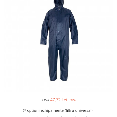
Îmbrăcăminte IMPERMEABILĂ
Costume | Combinezoane
Impermeabile
Pantaloni Impermeabili
Pelerine | Jachete Impermeabile
Imbracaminte TERMOIZOLANTĂ
Jachete Termoizolante
Pantaloni Termoizolanti
Costume | Combinezoane
Termoizolante
Veste Termoizolante
Îmbrăcăminte REFLECTORIZANTĂ
(HI-VIS)
Jachete reflectorizante (HI-VIS)
Pantaloni si salopete reflectorizante
47,72 Lei
(HI-VIS)
+ TVA
+ TVA
Costume reflectorizante (HI-VIS)
@ optiuni echipamente (filtru universal)
:
Combinezoane Reflectorizante (HI-