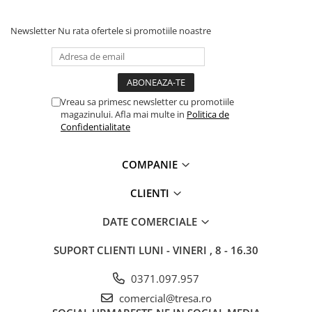
Protecție chimică si biologică
Protecție sudură
Newsletter
Nu rata ofertele si promotiile noastre
Protecție termică (căldură)
Protecție termică (frig)
Anti-vibrații
Protecție descărcări electrostatice
Vreau sa primesc newsletter cu promotiile
(ESD)
magazinului. Afla mai multe in
Politica de
Confidentialitate
Electroizolante
Protecție specială
COMPANIE
Riscuri minime
Mânecuțe (Cotiere)
CLIENTI
Accesorii
DATE COMERCIALE
CĂȘTI DE PROTECȚIE
PROTECȚIA OCHILOR
SUPORT CLIENTI
LUNI - VINERI , 8 - 16.30
Ochelari de protecție
0371.097.957
Măști și geamuri de sudură
comercial@tresa.ro
Viziere