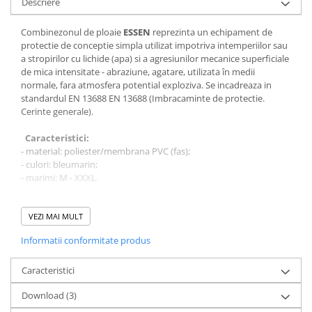
Descriere
Bocanci
Combinezonul de ploaie
ESSEN
reprezinta un echipament de
Bocanci outdoor
protectie de conceptie simpla utilizat impotriva intemperiilor sau
Bocanci de lucru O1
a stropirilor cu lichide (apa) si a agresiunilor mecanice superficiale
de mica intensitate - abraziune, agatare, utilizata în medii
Bocanci de protecție OB
normale, fara atmosfera potential exploziva. Se incadreaza in
Bocanci de lucru O2
standardul EN 13688 EN 13688 (Imbracaminte de protectie.
Bocanci de protecție S1
Cerinte generale).
Bocanci de protecție S1P
Caracteristici:
Bocanci de protecție S2
- material: poliester/membrana PVC (fas);
Bocanci de protecție S3
- culori: bleumarin;
- marimi: M - XXXL.
Cizme
Cizme outdoor
Compus din:
- gluga nedetasabila;
VEZI MAI MULT
Cizme de lucru OB
- maneci raglan, prevazute la subrat cu un orificiu de aerisire si
Cizme de lucru O4/O5
Informatii conformitate produs
terminate cu tiv si buton de ajustare pe mana.
Cizme de protecție S3
Instructiuni de curatare:
Caracteristici
Cizme de protecție S4
- curatarea se realizeaza cu o carpa inmuiata in solutie de apa cu
Cizme de protecție S5
Download (3)
detergenti universali;
- nu se calca;
Cizme electroizolante