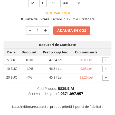
VIS)
M
L
XL
XXL
3XL
Veste reflectorizante (HI-VIS)
STOC PARTENER
Tricouri si bluze reflectorizante (HI-
Durata de livrare:
Livrare in 3 - 5 zile lucratoare
VIS)
Fesuri, capisoane si sepci
ADAUGA IN COS
reflectorizante (HI-VIS)
Accesorii reflectorizante (HI-VIS)
Reduceri de Cantitate
Îmbrăcăminte ANTICHIMICĂ |
MULTIRISC
De la
Discount
Pret
/ buc
Economisesti
(+ TVA)
Costume | Combinezoane
+
5
BUC
-0.8%
47,34 Lei
1,91 Lei
Antichimice | Multirisc
+
10
BUC
-1.9%
46,81 Lei
9,08 Lei
Halate | Sorturi Antichimice |
Multirisc
+
20
BUC
-4%
45,81 Lei
38,20 Lei
Jachete | Bluze Antichimice |
Multirisc
Cod Produs:
B839.B.M
Ai nevoie de ajutor?
0371.097.957
Pantaloni Antichimici | Multirisc
Îmbrăcăminte IGNIFUGĂ (ANTI-
FLACĂRĂ)
La achizitionarea acestui produs primiti
1
punct de fidelitate
Jambiere Ignifuge