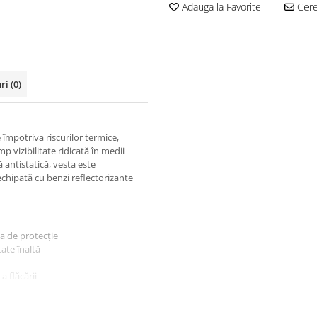
Adauga la Favorite
Cere
uri
(0)
împotriva riscurilor termice,
imp vizibilitate ridicată în medii
 antistatică, vesta este
echipată cu benzi reflectorizante
a de protecție
ate înaltă
a flăcării