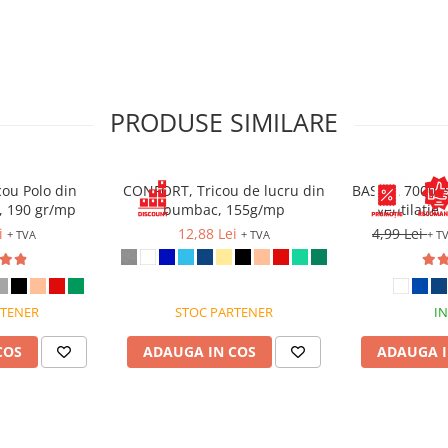
PRODUSE SIMILARE
e 5 cm)
ou Polo din
CONFORT, Tricou de lucru din
BASICA 7000, 
 190 gr/mp
bumbac, 155g/mp
ventilatie
transpiratie s
i
12,88 Lei
4,99 Lei
+ TVA
+ TVA
+ T
itate ridicată
RTENER
STOC PARTENER
IN
COS
ADAUGA IN COS
ADAUGA I