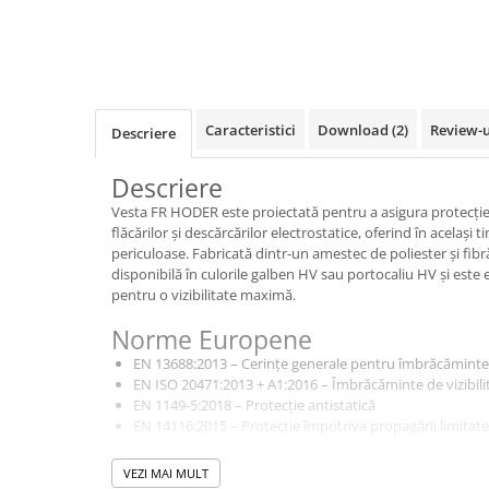
VIS)
Veste reflectorizante (HI-VIS)
Tricouri si bluze reflectorizante (HI-
VIS)
Fesuri, capisoane si sepci
Caracteristici
Download (2)
Review-
Descriere
reflectorizante (HI-VIS)
Accesorii reflectorizante (HI-VIS)
Descriere
Îmbrăcăminte ANTICHIMICĂ |
Vesta FR HODER este proiectată pentru a asigura protecție 
MULTIRISC
flăcărilor și descărcărilor electrostatice, oferind în același t
Costume | Combinezoane
periculoase. Fabricată dintr-un amestec de poliester și fibră
Antichimice | Multirisc
disponibilă în culorile galben HV sau portocaliu HV și este 
pentru o vizibilitate maximă.
Halate | Sorturi Antichimice |
Multirisc
Norme Europene
Jachete | Bluze Antichimice |
EN 13688:2013 – Cerințe generale pentru îmbrăcăminte
Multirisc
EN ISO 20471:2013 + A1:2016 – Îmbrăcăminte de vizibilit
Pantaloni Antichimici | Multirisc
EN 1149-5:2018 – Protecție antistatică
EN 14116:2015 – Protecție împotriva propagării limitate 
Îmbrăcăminte IGNIFUGĂ (ANTI-
FLACĂRĂ)
Caracteristici
VEZI MAI MULT
Jambiere Ignifuge