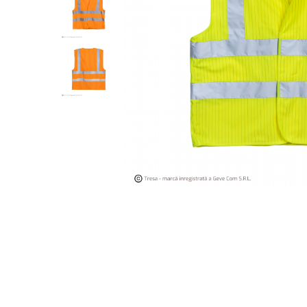
Îmbrăcăminte IMPERMEABILĂ
Costume | Combinezoane
Impermeabile
Pantaloni Impermeabili
Pelerine | Jachete Impermeabile
Imbracaminte TERMOIZOLANTĂ
Jachete Termoizolante
Pantaloni Termoizolanti
Costume | Combinezoane
Termoizolante
Veste Termoizolante
Îmbrăcăminte REFLECTORIZANTĂ
(HI-VIS)
Jachete reflectorizante (HI-VIS)
Pantaloni si salopete reflectorizante
(HI-VIS)
Costume reflectorizante (HI-VIS)
Combinezoane Reflectorizante (HI-