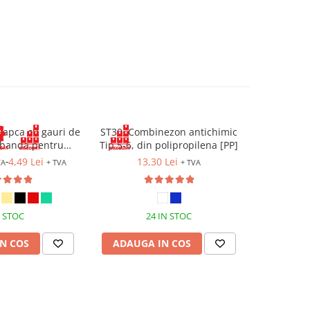
Sapca cu gauri de
ST30, Combinezon antichimic
ECO PANTS,
, banda pentru
Tip 5-6, din polipropilena [PP]
din t
i prindere cu arici
4,49 Lei
13,30 Lei
26
VA
+ TVA
+ TVA
 STOC
24 IN STOC
ST
N COS
ADAUGA IN COS
ADAUG