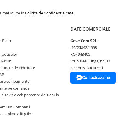
la mai multe in
Politica de Confidentialitate
DATE COMERCIALE
 Plata
Geve Com SRL
te de căldură.
J40/25842/1993
ea informațiilor din această
Produselor
RO4943405
 bunurilor sau a serviciilor
e Retur
Str. Valea Lungă, nr. 30
ă a reprezenta o obligație
 Puncte de Fidelitate
Sector 6, Bucuresti
tea produselor comercializate pot
EAP
 factori externi precum politica de
Contacteaza-ne
zare echipamente
l acestora sau costurile adiacente
ventualele omisiuni și de a
inte pe comanda
l. Toate promoțiile prezente în
și revizie echipamente de lucru la
Premium Companii
a online a litigiilor