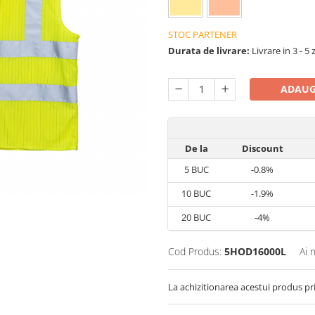
STOC PARTENER
Durata de livrare:
Livrare in 3 - 5 
ADAUG
De la
Discount
5
BUC
-0.8%
10
BUC
-1.9%
20
BUC
-4%
Cod Produs:
5HOD16000L
Ai 
La achizitionarea acestui produs pr