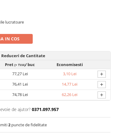
zile lucratoare
A IN COS
Reduceri de Cantitate
Pret
/ buc
Economisesti
(+ TVA)
+
77,27 Lei
3,10 Lei
+
76,41 Lei
14,77 Lei
+
74,78 Lei
62,26 Lei
nevoie de ajutor?
0371.097.957
imiti
2
puncte de fidelitate