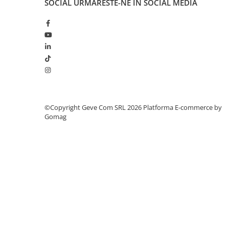
SOCIAL
URMARESTE-NE IN SOCIAL MEDIA
Saboți și papuci
Saboți și papuci de uz general
Saboți de lucru O1
Saboți de protecție OB
Saboți de protecție SB
Sandale
Sandale de protecție OB
©Copyright Geve Com SRL 2026
Platforma E-commerce by
Sandale de lucru O1
Gomag
Sandale de protecție SB
Sandale de protecție S1
Sandale de protecție S1P
Accesorii încălțăminte
PROTECȚIA MÂINILOR
Mănuși de protecție
Protecție mecanică
Protecție tăiere