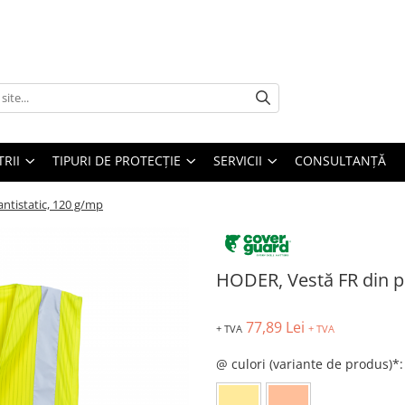
TRII
TIPURI DE PROTECȚIE
SERVICII
CONSULTANŢĂ
antistatic, 120 g/mp
HODER, Vestă FR din po
77,89 Lei
+ TVA
+ TVA
@ culori (variante de produs)*