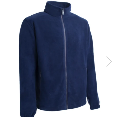
Îmbrăcăminte IMPERMEABILĂ
Costume | Combinezoane
Impermeabile
Pantaloni Impermeabili
Pelerine | Jachete Impermeabile
Imbracaminte TERMOIZOLANTĂ
Jachete Termoizolante
Pantaloni Termoizolanti
Costume | Combinezoane
Termoizolante
Veste Termoizolante
Îmbrăcăminte REFLECTORIZANTĂ
(HI-VIS)
Jachete reflectorizante (HI-VIS)
Pantaloni si salopete reflectorizante
(HI-VIS)
Costume reflectorizante (HI-VIS)
Combinezoane Reflectorizante (HI-