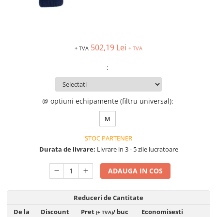
VIS)
Veste reflectorizante (HI-VIS)
Tricouri si bluze reflectorizante (HI-
VIS)
502,19 Lei
+ TVA
+ TVA
Fesuri, capisoane si sepci
reflectorizante (HI-VIS)
:
Accesorii reflectorizante (HI-VIS)
Îmbrăcăminte ANTICHIMICĂ |
MULTIRISC
@ optiuni echipamente (filtru universal)
:
Costume | Combinezoane
M
Antichimice | Multirisc
Halate | Sorturi Antichimice |
STOC PARTENER
Multirisc
Durata de livrare:
Livrare in 3 - 5 zile lucratoare
Jachete | Bluze Antichimice |
Multirisc
ADAUGA IN COS
Pantaloni Antichimici | Multirisc
Îmbrăcăminte IGNIFUGĂ (ANTI-
Reduceri de Cantitate
FLACĂRĂ)
De la
Discount
Pret
/ buc
Economisesti
(+ TVA)
Jambiere Ignifuge