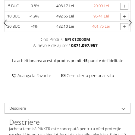
+
5
BUC
-0.8%
498,17 Lei
20,09 Lei
Cagule | Capisoane Ignifuge
Costume | Combinezoane Ignifuge
+
10
BUC
-1.9%
492,65 Lei
95,41 Lei
Jachete| Bluze Ignifuge
+
20
BUC
-4%
482,10 Lei
401,75 Lei
Mânecuțe Ignifuge
Pantaloni Ignifugi
Cod Produs:
5PIK12000M
Ai nevoie de ajutor?
0371.097.957
Sorturi ignifuge
ÎNCĂLȚĂMINTE
La achizitionarea acestui produs primiti
15
puncte de fidelitate
Pantofi
Pantofi outdoor
Adauga la Favorite
Cere oferta personalizata
Pantofi de lucru O1
Pantofi de lucru O2
Pantofi de protecție S1
Pantofi de protecție OB
Descriere
Pantofi de protecție SB
Pantofi de protecție S1P
Descriere
Pantofi de protecție S2
Jacheta termică PIKKER este concepută pentru a oferi protecție
Pantofi de protecție S3
excelentă împotriva frigului, focului și riscurilor electrice. Fabricată