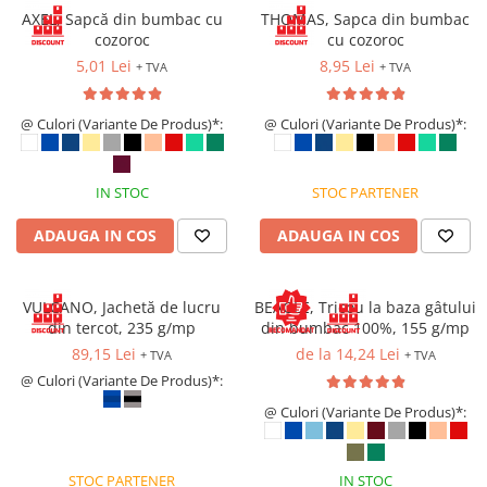
Saboți de protecție OB
AXEL, Sapcă din bumbac cu
THOMAS, Sapca din bumbac
Tricouri si bluze reflectorizante (HI-
Saboți de protecție SB
cozoroc
cu cozoroc
VIS)
Sandale
5,01 Lei
8,95 Lei
+ TVA
+ TVA
Fesuri, capisoane si sepci
Sandale de protecție OB
reflectorizante (HI-VIS)
Sandale de lucru O1
@ Culori (Variante De Produs)*:
@ Culori (Variante De Produs)*:
Accesorii reflectorizante (HI-VIS)
Sandale de protecție SB
Îmbrăcăminte ANTICHIMICĂ |
MULTIRISC
Sandale de protecție S1
IN STOC
STOC PARTENER
Sandale de protecție S1P
Costume | Combinezoane
Antichimice | Multirisc
Accesorii încălțăminte
ADAUGA IN COS
ADAUGA IN COS
Halate | Sorturi Antichimice |
Multirisc
VULCANO, Jachetă de lucru
BEAGLE, Tricou la baza gâtului
Jachete | Bluze Antichimice |
din tercot, 235 g/mp
din bumbac 100%, 155 g/mp
Multirisc
89,15 Lei
de la 14,24 Lei
+ TVA
+ TVA
Pantaloni Antichimici | Multirisc
@ Culori (Variante De Produs)*:
Îmbrăcăminte IGNIFUGĂ (ANTI-
FLACĂRĂ)
@ Culori (Variante De Produs)*:
Jambiere Ignifuge
Cagule | Capisoane Ignifuge
STOC PARTENER
IN STOC