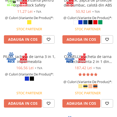
Vesta reflectorizantă pentru
DUIKER, Șapcă de protecție
copii – Rock Safety
din bumbac, calotă din ABS
11,27 Lei
50,92 Lei
+ TVA
+ TVA
@ Culori (Variante De Produs)*:
@ Culori (Variante De Produs)*:
STOC PARTENER
STOC PARTENER
ADAUGA IN COS
ADAUGA IN COS
PILOT, jacheta de iarna 3 in 1,
CLOVELLY, Jacheta de iarna
impermeabila
reflectorizanta 2 in 1 din
poliester 300D Oxford si PU
166,56 Lei
187,42 Lei
+ TVA
+ TVA
@ Culori (Variante De Produs)*:
@ Culori (Variante De Produs)*:
STOC PARTENER
STOC PARTENER
ADAUGA IN COS
ADAUGA IN COS