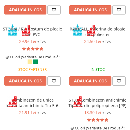
Costume | Combinezoane Ignifuge
ADAUGA IN COS
ADAUGA IN COS
Jachete| Bluze Ignifuge
Mânecuțe Ignifuge
Pantaloni Ignifugi
STORM / RY, Costum de ploaie
RAINFALL, Pelerina de ploaie
Sorturi ignifuge
din PVC
din poliester
29,96 Lei
24,50 Lei
+ TVA
+ TVA
@ Culori (Variante De Produs)*:
STOC PARTENER
IN STOC
ADAUGA IN COS
ADAUGA IN COS
Combinezon de unica
ST30, Combinezon antichimic
folosinta antichimic Tip 5-6,
Tip 5-6, din polipropilena [PP]
din polipropilena [PP], cu
21,91 Lei
13,30 Lei
+ TVA
+ TVA
inchidere prin fermoar
@ Culori (Variante De Produs)*: