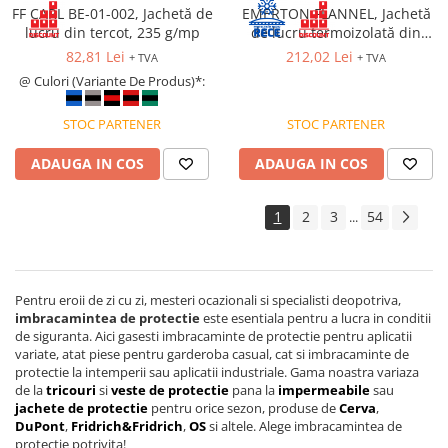
FF CARL BE-01-002, Jachetă de
EMERTON FLANNEL, Jachetă
lucru din tercot, 235 g/mp
de lucru termoizolată din
bumbac si poliester, 270 g/mp
82,81 Lei
212,02 Lei
+ TVA
+ TVA
@ Culori (Variante De Produs)*:
STOC PARTENER
STOC PARTENER
ADAUGA IN COS
ADAUGA IN COS
1
2
3
54
...
Pentru eroii de zi cu zi, mesteri ocazionali si specialisti deopotriva,
imbracamintea de protectie
este esentiala pentru a lucra in conditii
de siguranta. Aici gasesti imbracaminte de protectie pentru aplicatii
variate, atat piese pentru garderoba casual, cat si imbracaminte de
protectie la intemperii sau aplicatii industriale. Gama noastra variaza
de la
tricouri
si
veste de protectie
pana la
impermeabile
sau
jachete de protectie
pentru orice sezon, produse de
Cerva
,
DuPont
,
Fridrich&Fridrich
,
OS
si altele. Alege imbracamintea de
protectie potrivita!