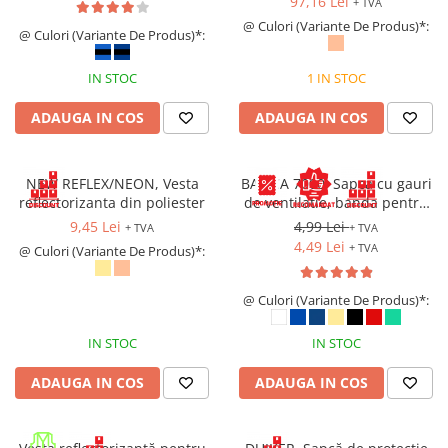
97,16 Lei
+ TVA
@ Culori (Variante De Produs)*:
@ Culori (Variante De Produs)*:
IN STOC
1 IN STOC
ADAUGA IN COS
ADAUGA IN COS
NEW REFLEX/NEON, Vesta
BASICA 7000, Sapca cu gauri
reflectorizanta din poliester
de ventilatie, banda pentru
transpiratie si prindere cu
9,45 Lei
4,99 Lei
+ TVA
+ TVA
arici
4,49 Lei
+ TVA
@ Culori (Variante De Produs)*:
@ Culori (Variante De Produs)*:
IN STOC
IN STOC
ADAUGA IN COS
ADAUGA IN COS