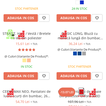
STOC PARTENER
24 IN STOC
ADAUGA IN COS
ADAUGA IN COS
STRAPIT, Ham / Vestă / Bretele
CLASIC LONG, Bluză cu
HI-VIS din poliester
mânecă lungă din bumbac,
150 g/mp
15,61 Lei
36,24 Lei
+ TVA
+ TVA
@ Culori (Variante De Produs)*:
@ Culori (Variante De Produs)*:
IN STOC
STOC PARTENER
ADAUGA IN COS
ADAUGA IN COS
CERVA MAX NEO, Pantaloni de
HYDRA, Pantaloni de ploaie
-13.07 LEI
lucru scurți din bumbac, 260
din poliester Oxford 300D
g/mp
54,70 Lei
107,96 Lei
+ TVA
+ TVA