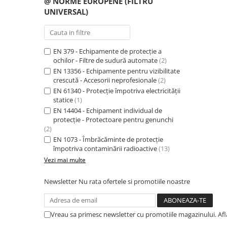
@ NORME EUROPENE (FILTRU
UNIVERSAL)
PROTECȚIE AUDITIVĂ
Antifoane externe
Antifoane externe clasice
EN 379 - Echipamente de protecție a
Antifoane externe cu prindere pe
ochilor - Filtre de sudură automate
(2)
casca de protecție
EN 13356 - Echipamente pentru vizibilitate
Antifoane interne
crescută - Accesorii neprofesionale
(2)
EN 61340 - Protecție împotriva electricității
Antifoane interne de unică
statice
(1)
folosință
EN 14404 - Echipament individual de
Antifoane interne reutilizabile
protecție - Protectoare pentru genunchi
(2)
Antifoane interne cu fir
EN 1073 - Îmbrăcăminte de protecție
PROTECȚIE RESPIRATORIE
împotriva contaminării radioactive
(13)
Protecție respiratorie de unică
Vezi mai multe
folosință
Newsletter
Nu rata ofertele si promotiile noastre
Măști integrale reutilizabile
Semi-măști reutilizabile
Filtre
Vreau sa primesc newsletter cu promotiile magazinului. Af