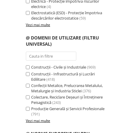
Electrică - Protecție împotriva riscurilor
Protecție chimică si biologică
electrice
(4)
Protecție sudură
Electrostatică (ESD) - Protecție împotriva
descărcărilor electrostatice
(59)
Protecție termică (căldură)
Vezi mai multe
Protecție termică (frig)
Anti-vibrații
@ DOMENII DE UTILIZARE (FILTRU
Protecție descărcări electrostatice
UNIVERSAL)
(ESD)
Electroizolante
Protecție specială
Construcții - Civile și Industriale
(969)
Riscuri minime
Construcții - Infrastructură și Lucrări
Mânecuțe (Cotiere)
Edilitare
(418)
Confecții Metalice, Prelucrarea Metalului,
Accesorii
Metalurgie și Industria Sticlei
(376)
Colectare, Reciclare Deșeuri și Întreținere
CĂȘTI DE PROTECȚIE
Peisagistică
(243)
PROTECȚIA OCHILOR
Producție Generală și Servicii Profesionale
Ochelari de protecție
(791)
Vezi mai multe
Măști și geamuri de sudură
Viziere