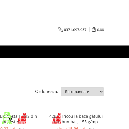
0371.097.957
0,00
Ordoneaza:
, Vestă HI VIS din
42B1, Tricou la baza gâtului
poliester
din bumbac, 155 g/mp
0,22 Lei
de la 15,96 Lei
+ TVA
+ TVA