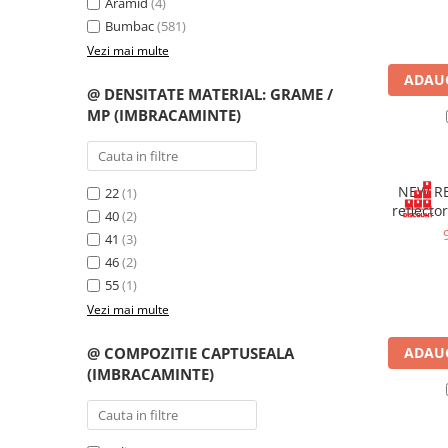
Aramid
(4)
Cagule | Capisoane Ignifuge
Bumbac
(581)
Costume | Combinezoane Ignifuge
Vezi mai multe
Jachete| Bluze Ignifuge
ADAUG
@ DENSITATE MATERIAL: GRAME /
Mânecuțe Ignifuge
MP (IMBRACAMINTE)
Pantaloni Ignifugi
Sorturi ignifuge
ÎNCĂLȚĂMINTE
NEW RE
22
(1)
Pantofi
reflecto
40
(2)
Pantofi outdoor
41
(3)
Pantofi de lucru O1
46
(2)
55
(1)
Pantofi de lucru O2
Vezi mai multe
Pantofi de protecție S1
Pantofi de protecție OB
@ COMPOZITIE CAPTUSEALA
ADAUG
Pantofi de protecție SB
(IMBRACAMINTE)
Pantofi de protecție S1P
Pantofi de protecție S2
Pantofi de protecție S3