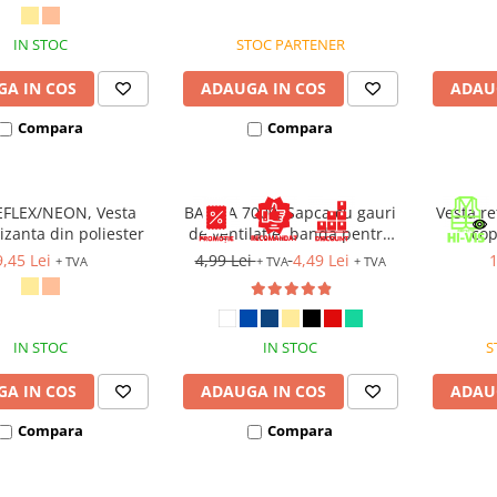
IN STOC
STOC PARTENER
A IN COS
ADAUGA IN COS
ADAU
Compara
Compara
FLEX/NEON, Vesta
BASICA 7000, Sapca cu gauri
Vesta re
rizanta din poliester
de ventilatie, banda pentru
cop
transpiratie si prindere cu
9,45 Lei
4,99 Lei
4,49 Lei
1
+ TVA
+ TVA
+ TVA
arici
IN STOC
IN STOC
S
A IN COS
ADAUGA IN COS
ADAU
Compara
Compara