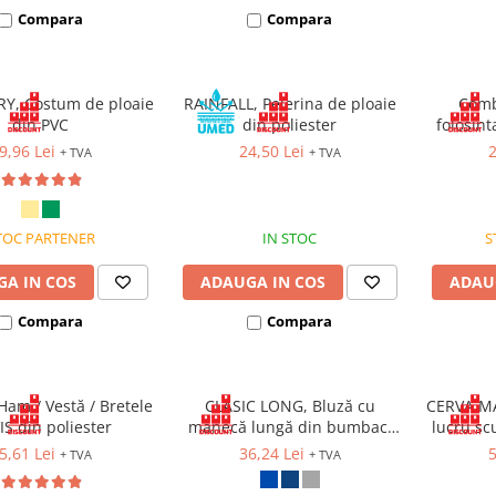
Compara
Compara
RY, Costum de ploaie
RAINFALL, Pelerina de ploaie
Comb
din PVC
din poliester
folosint
din pol
9,96 Lei
24,50 Lei
2
+ TVA
+ TVA
inchi
TOC PARTENER
IN STOC
S
A IN COS
ADAUGA IN COS
ADAU
Compara
Compara
Ham / Vestă / Bretele
CLASIC LONG, Bluză cu
CERVA MA
IS din poliester
mânecă lungă din bumbac,
lucru sc
150 g/mp
5,61 Lei
36,24 Lei
5
+ TVA
+ TVA