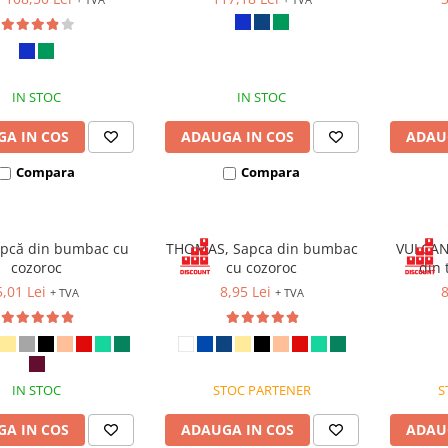
IN STOC
IN STOC
A IN COS
ADAUGA IN COS
ADAU
Compara
Compara
apcă din bumbac cu
THOMAS, Sapca din bumbac
VULCANO
cozoroc
cu cozoroc
din 
5,01 Lei
8,95 Lei
8
+ TVA
+ TVA
IN STOC
STOC PARTENER
S
A IN COS
ADAUGA IN COS
ADAU