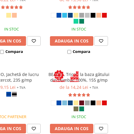
IN STOC
IN STOC
GA IN COS
ADAUGA IN COS
Compara
Compara
, Jachetă de lucru
BEAGLE, Tricou la baza gâtului
tercot, 235 g/mp
din bumbac 100%, 155 g/mp
9,15 Lei
de la 14,24 Lei
+ TVA
+ TVA
TOC PARTENER
IN STOC
GA IN COS
ADAUGA IN COS