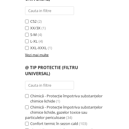
Saboți și papuci
Saboți și papuci de uz general
C52
(2)
Saboți de lucru O1
XX/3X
(1)
Saboți de protecție OB
S-M
(4)
Saboți de protecție SB
L-XL
(4)
Sandale
XXL-XXXL
(1)
Sandale de protecție OB
Vezi mai multe
Sandale de lucru O1
@ TIP PROTECTIE (FILTRU
Sandale de protecție SB
UNIVERSAL)
Sandale de protecție S1
Sandale de protecție S1P
Accesorii încălțăminte
Chimică - Protecție împotriva substanțelor
PROTECȚIA MÂINILOR
chimice lichide
(1)
Chimică - Protecție împotriva substanțelor
Mănuși de protecție
chimice lichide, gazelor toxice sau
Protecție mecanică
particulelor periculoase
(34)
Confort termic în sezon cald
(103)
Protecție tăiere