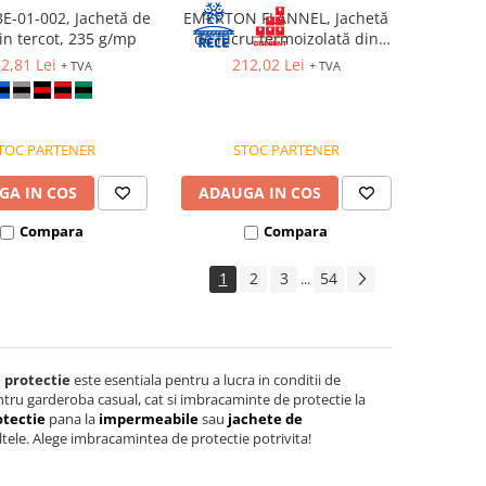
BE-01-002, Jachetă de
EMERTON FLANNEL, Jachetă
in tercot, 235 g/mp
de lucru termoizolată din
bumbac si poliester, 270 g/mp
2,81 Lei
212,02 Lei
+ TVA
+ TVA
TOC PARTENER
STOC PARTENER
GA IN COS
ADAUGA IN COS
Compara
Compara
1
2
3
54
...
 protectie
este esentiala pentru a lucra in conditii de
entru garderoba casual, cat si imbracaminte de protectie la
otectie
pana la
impermeabile
sau
jachete de
altele. Alege imbracamintea de protectie potrivita!