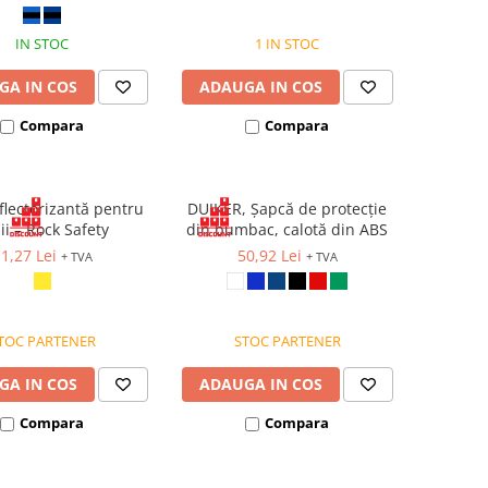
IN STOC
1 IN STOC
GA IN COS
ADAUGA IN COS
Compara
Compara
flectorizantă pentru
DUIKER, Șapcă de protecție
ii – Rock Safety
din bumbac, calotă din ABS
1,27 Lei
50,92 Lei
+ TVA
+ TVA
TOC PARTENER
STOC PARTENER
GA IN COS
ADAUGA IN COS
Compara
Compara