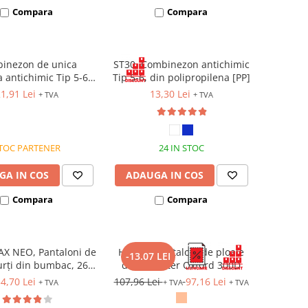
Compara
Compara
inezon de unica
ST30, Combinezon antichimic
a antichimic Tip 5-6,
Tip 5-6, din polipropilena [PP]
ipropilena [PP], cu
1,91 Lei
13,30 Lei
+ TVA
+ TVA
dere prin fermoar
TOC PARTENER
24 IN STOC
GA IN COS
ADAUGA IN COS
Compara
Compara
X NEO, Pantaloni de
HYDRA, Pantaloni de ploaie
-13.07 LEI
urți din bumbac, 260
din poliester Oxford 300D
g/mp
4,70 Lei
107,96 Lei
97,16 Lei
+ TVA
+ TVA
+ TVA