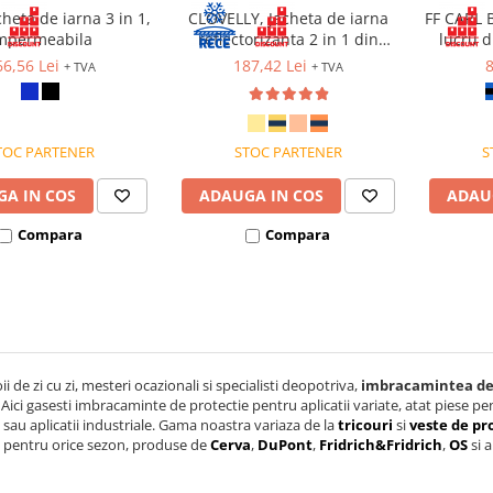
cheta de iarna 3 in 1,
CLOVELLY, Jacheta de iarna
FF CARL 
mpermeabila
reflectorizanta 2 in 1 din
lucru d
poliester 300D Oxford si PU
6,56 Lei
187,42 Lei
8
+ TVA
+ TVA
TOC PARTENER
STOC PARTENER
S
A IN COS
ADAUGA IN COS
ADAU
Compara
Compara
i de zi cu zi, mesteri ocazionali si specialisti deopotriva,
imbracamintea de
 Aici gasesti imbracaminte de protectie pentru aplicatii variate, atat piese p
 sau aplicatii industriale. Gama noastra variaza de la
tricouri
si
veste de pr
pentru orice sezon, produse de
Cerva
,
DuPont
,
Fridrich&Fridrich
,
OS
si 