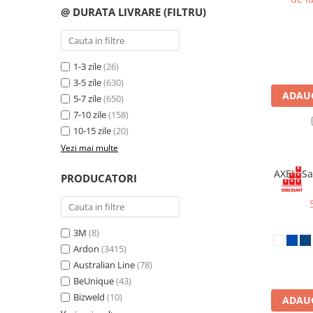
Îmbrăcăminte IMPERMEABILĂ
@ DURATA LIVRARE (FILTRU)
Costume | Combinezoane
Impermeabile
Pantaloni Impermeabili
1-3 zile
(26)
Pelerine | Jachete Impermeabile
3-5 zile
(630)
Imbracaminte TERMOIZOLANTĂ
ADAUG
5-7 zile
(650)
Jachete Termoizolante
7-10 zile
(158)
10-15 zile
(20)
Pantaloni Termoizolanti
Vezi mai multe
Costume | Combinezoane
Termoizolante
AXEL, S
PRODUCATORI
Veste Termoizolante
Îmbrăcăminte REFLECTORIZANTĂ
(HI-VIS)
3M
(8)
Jachete reflectorizante (HI-VIS)
Ardon
(3415)
Pantaloni si salopete reflectorizante
Australian Line
(78)
(HI-VIS)
BeUnique
(43)
Costume reflectorizante (HI-VIS)
Bizweld
(10)
ADAUG
Combinezoane Reflectorizante (HI-