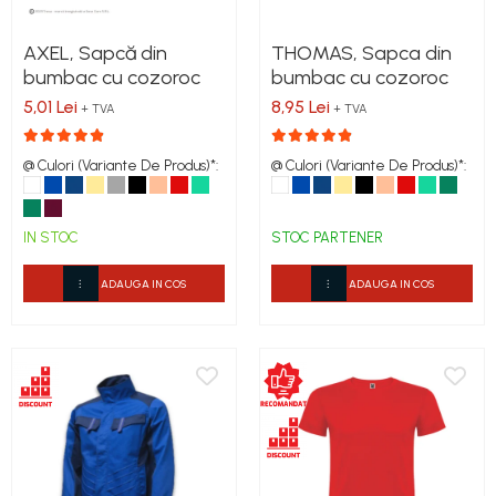
Costume | Combinezoane Ignifuge
Jachete| Bluze Ignifuge
AXEL, Sapcă din
THOMAS, Sapca din
Mânecuțe Ignifuge
bumbac cu cozoroc
bumbac cu cozoroc
Pantaloni Ignifugi
5,01 Lei
8,95 Lei
+ TVA
+ TVA
Sorturi ignifuge
@ Culori (Variante De Produs)*:
@ Culori (Variante De Produs)*:
IN STOC
STOC PARTENER
ADAUGA IN COS
ADAUGA IN COS