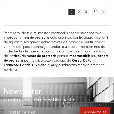
1
2
3
54
...
Pentru eroii de zi cu zi, mesteri ocazionali si specialisti deopotriva,
imbracamintea de protectie
este esentiala pentru a lucra in conditii
de siguranta. Aici gasesti imbracaminte de protectie pentru aplicatii
variate, atat piese pentru garderoba casual, cat si imbracaminte de
protectie la intemperii sau aplicatii industriale. Gama noastra variaza
de la
tricouri
si
veste de protectie
pana la
impermeabile
sau
jachete
de protectie
pentru orice sezon, produse de
Cerva
,
DuPont
,
Fridrich&Fridrich
,
OS
si altele. Alege imbracamintea de protectie
potrivita!
Newsletter
Nu rata ofertele si promotiile noastre