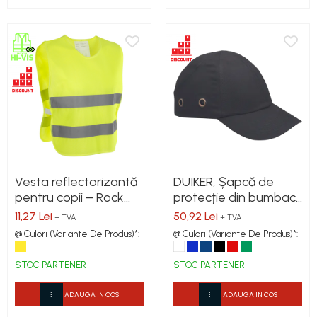
Vesta reflectorizantă
DUIKER, Șapcă de
pentru copii – Rock
protecție din bumbac,
Safety
calotă din ABS
11,27 Lei
50,92 Lei
+ TVA
+ TVA
@ Culori (Variante De Produs)*:
@ Culori (Variante De Produs)*:
STOC PARTENER
STOC PARTENER
ADAUGA IN COS
ADAUGA IN COS