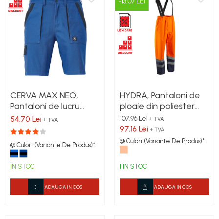
-13.07 LEI
CERVA MAX NEO,
HYDRA, Pantaloni de
Pantaloni de lucru
ploaie din poliester
scurți din bumbac, 260
Oxford 300D
54,70 Lei
107,96 Lei
+ TVA
+ TVA
g/mp
97,16 Lei
+ TVA
@ Culori (Variante De Produs)*:
@ Culori (Variante De Produs)*:
IN STOC
1 IN STOC
ADAUGA IN COS
ADAUGA IN COS