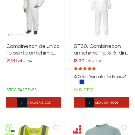
Combinezon de unica
ST30, Combinezon
folosinta antichimic
antichimic Tip 5-6, din
Tip 5-6, din
polipropilena [PP]
21,91 Lei
13,30 Lei
+ TVA
+ TVA
polipropilena [PP], cu
inchidere prin fermoar
@ Culori (Variante De Produs)*:
STOC PARTENER
24 IN STOC
ADAUGA IN COS
ADAUGA IN COS