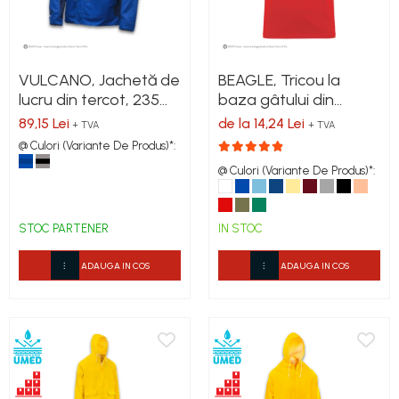
VULCANO, Jachetă de
BEAGLE, Tricou la
lucru din tercot, 235
baza gâtului din
g/mp
bumbac 100%, 155
89,15 Lei
de la 14,24 Lei
+ TVA
+ TVA
g/mp
@ Culori (Variante De Produs)*:
@ Culori (Variante De Produs)*:
STOC PARTENER
IN STOC
ADAUGA IN COS
ADAUGA IN COS