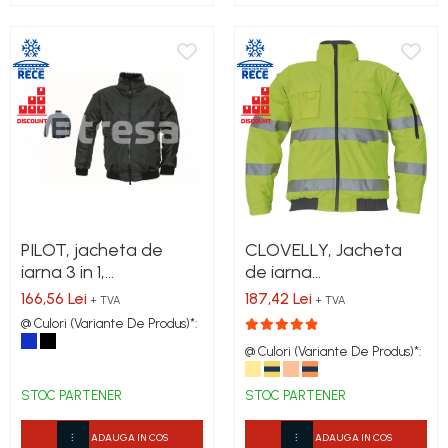
PILOT, jacheta de
CLOVELLY, Jacheta
iarna 3 in 1,
de iarna
impermeabila
reflectorizanta 2 in 1
166,56 Lei
187,42 Lei
+ TVA
+ TVA
din poliester 300D
@ Culori (Variante De Produs)*:
Oxford si PU
@ Culori (Variante De Produs)*:
STOC PARTENER
STOC PARTENER
ADAUGA IN COS
ADAUGA IN COS