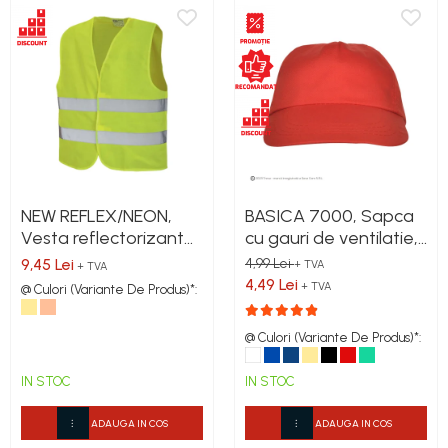
NEW REFLEX/NEON,
BASICA 7000, Sapca
Vesta reflectorizanta
cu gauri de ventilatie,
din poliester
banda pentru
9,45 Lei
4,99 Lei
+ TVA
+ TVA
transpiratie si prindere
4,49 Lei
+ TVA
@ Culori (Variante De Produs)*:
cu arici
@ Culori (Variante De Produs)*:
IN STOC
IN STOC
ADAUGA IN COS
ADAUGA IN COS