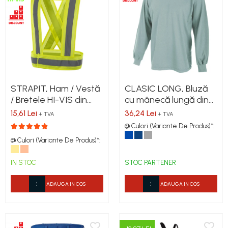
STRAPIT, Ham / Vestă
CLASIC LONG, Bluză
/ Bretele HI-VIS din
cu mânecă lungă din
poliester
bumbac, 150 g/mp
15,61 Lei
36,24 Lei
+ TVA
+ TVA
@ Culori (Variante De Produs)*:
@ Culori (Variante De Produs)*:
IN STOC
STOC PARTENER
ADAUGA IN COS
ADAUGA IN COS