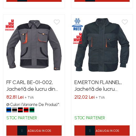
FF CARL BE-01-002,
EMERTON FLANNEL,
Jachetă de lucru din
Jachetă de lucru
tercot, 235 g/mp
termoizolată din
82,81 Lei
212,02 Lei
+ TVA
+ TVA
bumbac si poliester,
@ Culori (Variante De Produs)*:
270 g/mp
STOC PARTENER
STOC PARTENER
ADAUGA IN COS
ADAUGA IN COS