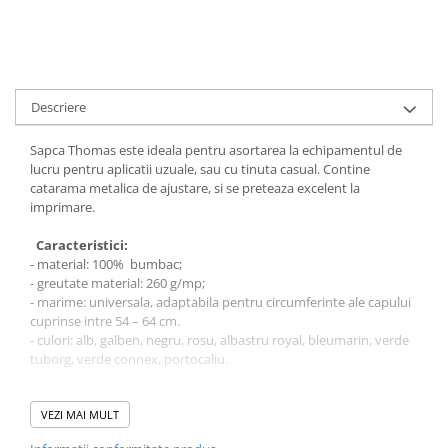
Bocanci
Bocanci outdoor
Bocanci de lucru O1
Bocanci de protecție OB
Descriere
Bocanci de lucru O2
Sapca Thomas este ideala pentru asortarea la echipamentul de
Bocanci de protecție S1
lucru pentru aplicatii uzuale, sau cu tinuta casual. Contine
Bocanci de protecție S1P
catarama metalica de ajustare, si se preteaza excelent la
imprimare.
Bocanci de protecție S2
Bocanci de protecție S3
Caracteristici:
Cizme
- material: 100% bumbac;
- greutate material: 260 g/mp;
Cizme outdoor
- marime: universala, adaptabila pentru circumferinte ale capului
Cizme de lucru OB
cuprinse intre 54 – 64 cm.
- culori: alb, galben, negru, rosu, albastru royal, bleumarin, verde
Cizme de lucru O4/O5
tuborg, verde connex, portocaliu.
Cizme de protecție S3
Cizme de protecție S4
Instructiuni de curatare:
- spalare cu apa calda si sapun;
VEZI MAI MULT
Cizme de protecție S5
- se usuca in curent de aer.
Cizme electroizolante