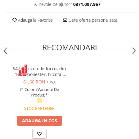
Ai nevoie de ajutor?
0371.097.957
Cagule | Capisoane Ignifuge
Costume | Combinezoane Ignifuge
Adauga la Favorite
Cere oferta personalizata
Jachete| Bluze Ignifuge
Mânecuțe Ignifuge
Pantaloni Ignifugi
RECOMANDARI
Sorturi ignifuge
ÎNCĂLȚĂMINTE
Pantofi
S477, Tricou de lucru, din
Pantofi outdoor
100% poliester, tricotaj,
175 g/mp
Pantofi de lucru O1
61,60 RON
+ TVA
Pantofi de lucru O2
@ Culori (Variante De
Produs)*:
Pantofi de protecție S1
Pantofi de protecție OB
STOC PARTENER
Pantofi de protecție SB
ADAUGA IN COS
Pantofi de protecție S1P
Pantofi de protecție S2
Pantofi de protecție S3