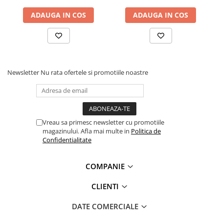
Protecție chimică si biologică
ADAUGA IN COS
ADAUGA IN COS
Protecție sudură
Protecție termică (căldură)
Protecție termică (frig)
Anti-vibrații
Protecție descărcări electrostatice
Newsletter
Nu rata ofertele si promotiile noastre
(ESD)
Electroizolante
Protecție specială
Riscuri minime
Vreau sa primesc newsletter cu promotiile
Mânecuțe (Cotiere)
magazinului. Afla mai multe in
Politica de
Confidentialitate
Accesorii
CĂȘTI DE PROTECȚIE
COMPANIE
PROTECȚIA OCHILOR
CLIENTI
Ochelari de protecție
Măști și geamuri de sudură
DATE COMERCIALE
Viziere