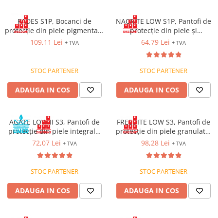
Costume | Combinezoane Ignifuge
Jachete| Bluze Ignifuge
PADES S1P, Bocanci de
NACRITE LOW S1P, Pantofi de
protecție din piele pigmentată
protecție din piele și
Mânecuțe Ignifuge
de bovină, bombeu și lamelă
poliuretan, bombeu și lamelă
109,11 Lei
64,79 Lei
Pantaloni Ignifugi
+ TVA
+ TVA
metalice, lamelă
antiperforație din oțel, talpă
Sorturi ignifuge
antiperforație, talpă SRC
SRC
STOC PARTENER
STOC PARTENER
ADAUGA IN COS
ADAUGA IN COS
AGATE LOW II S3, Pantofi de
FREEDITE LOW S3, Pantofi de
protecție din piele integrală,
protecție din piele granulată,
bombeu și lamelă
bombeu compozit, lamelă
72,07 Lei
98,28 Lei
+ TVA
+ TVA
antiperforație din oțel, fețe
antiperforație din aramidă
hidrofobizate, talpă SRC
STOC PARTENER
STOC PARTENER
ADAUGA IN COS
ADAUGA IN COS