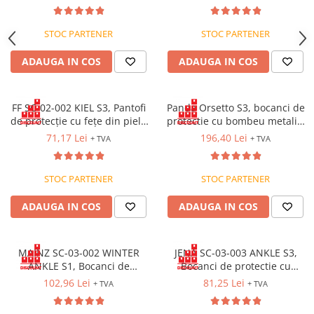
antiderapantă SR
STOC PARTENER
STOC PARTENER
ADAUGA IN COS
ADAUGA IN COS
FF SC-02-002 KIEL S3, Pantofi
Panda Orsetto S3, bocanci de
de protecție cu fețe din piele
protectie cu bombeu metalic,
hidrofobizată, cu bombeu și
lamela antiperforatie, fete
71,17 Lei
196,40 Lei
+ TVA
+ TVA
lamelă metalică, talpă SRC
hidrofobizate
STOC PARTENER
STOC PARTENER
ADAUGA IN COS
ADAUGA IN COS
MAINZ SC-03-002 WINTER
JENA SC-03-003 ANKLE S3,
ANKLE S1, Bocanci de
Bocanci de protectie cu
protectie cu bombeu, talpa
bombeu din otel, lamela
102,96 Lei
81,25 Lei
+ TVA
+ TVA
SRC
antiperforatie, fete
hidrofobizate, talpa SRC