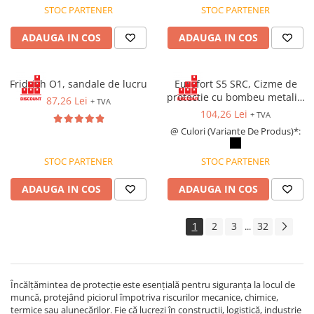
STOC PARTENER
STOC PARTENER
ADAUGA IN COS
ADAUGA IN COS
Fridrich O1, sandale de lucru
Eurofort S5 SRC, Cizme de
protectie cu bombeu metalic,
87,26 Lei
+ TVA
lamela antiperforatie,
104,26 Lei
+ TVA
impermeabile
@ Culori (Variante De Produs)*:
STOC PARTENER
STOC PARTENER
ADAUGA IN COS
ADAUGA IN COS
1
2
3
32
...
Încălțămintea de protecție este esențială pentru siguranța la locul de
muncă, protejând piciorul împotriva riscurilor mecanice, chimice,
termice sau alunecărilor. Fie că lucrezi în construcții, logistică, industrie