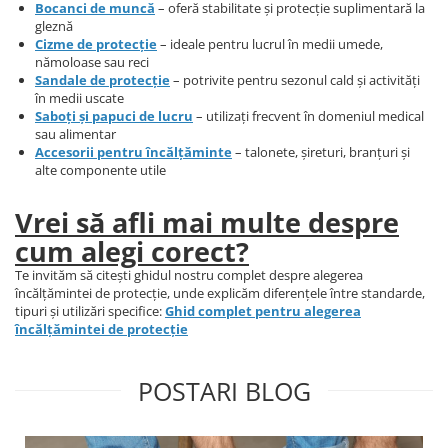
Bocanci de muncă
– oferă stabilitate și protecție suplimentară la
gleznă
Cizme de protecție
– ideale pentru lucrul în medii umede,
nămoloase sau reci
Sandale de protecție
– potrivite pentru sezonul cald și activități
în medii uscate
Saboți și papuci de lucru
– utilizați frecvent în domeniul medical
sau alimentar
Accesorii pentru încălțăminte
– talonete, șireturi, branțuri și
alte componente utile
Vrei să afli mai multe despre
cum alegi corect?
Te invităm să citești ghidul nostru complet despre alegerea
încălțămintei de protecție, unde explicăm diferențele între standarde,
tipuri și utilizări specifice:
Ghid complet pentru alegerea
încălțămintei de protecție
POSTARI BLOG