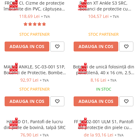
FROST CI, Cizme de protecție
Raven XT Ankle S3 SRC,
îmblănite din PVC, căptușeală
bocanci de protectie cu
termică din blană sintetică
bombeu metalic, lamela
118,69 Lei
104,57 Lei
+ TVA
+ TVA
antiperforatie, fete
hidrofobizate
STOC PARTENER
STOC PARTENER
ADAUGA IN COS
ADAUGA IN COS
MAINZ ANKLE, SC-03-001 S1P,
Botoșei de unică folosință din
Bocanci de Protectie, Bombeu
polietilenă, 40 x 16 cm, 2.5
Otel, Lamela Antiperforatie
g/mp [Set 100 bucăți]
92,97 Lei
8,16 Lei
+ TVA
+ TVA
STOC PARTENER
IN STOC
ADAUGA IN COS
ADAUGA IN COS
HAVAD O1, Pantofi de lucru
FF SC-02-001 ULM S1, Pantofi
din piele de bovină, talpă SRC
de protecție din piele cu
bombeu metalic, talpă
76,90 Lei
de la 93,16 Lei
+ TVA
+ TVA