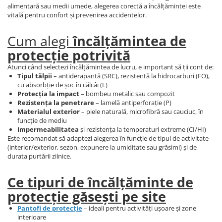
alimentară sau medii umede, alegerea corectă a încălțămintei este
vitală pentru confort și prevenirea accidentelor.
Cum alegi
încălțămintea de
protecție potrivită
Atunci când selectezi încălțămintea de lucru, e important să ții cont de:
Tipul tălpii
– antiderapantă (SRC), rezistentă la hidrocarburi (FO),
cu absorbție de șoc în călcâi (E)
Protecția la impact
– bombeu metalic sau compozit
Rezistența la penetrare
– lamelă antiperforație (P)
Materialul exterior
– piele naturală, microfibră sau cauciuc, în
funcție de mediu
Impermeabilitatea
și rezistența la temperaturi extreme (CI/HI)
Este recomandat să adaptezi alegerea în funcție de tipul de activitate
(interior/exterior, sezon, expunere la umiditate sau grăsimi) și de
durata purtării zilnice.
Ce tipuri de încălțăminte de
protecție găsești pe site
Pantofi de protecție
– ideali pentru activități ușoare și zone
interioare