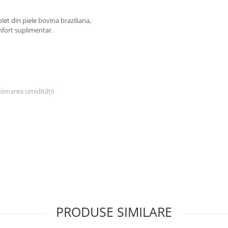
let din piele bovina braziliana,
nfort suplimentar.
tionarea umidității
și împiedicările pe suprafețe
PRODUSE SIMILARE
Încălțăminte de securitate