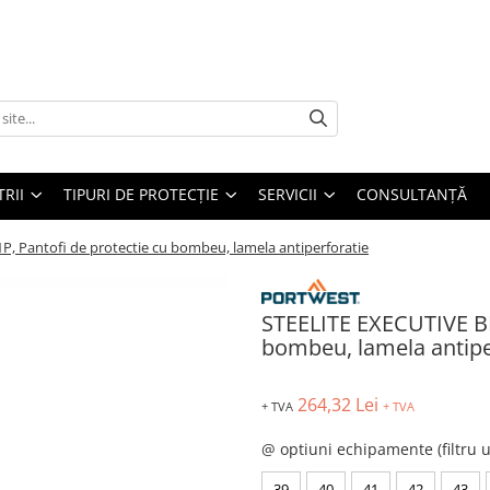
TRII
TIPURI DE PROTECȚIE
SERVICII
CONSULTANŢĂ
 Pantofi de protectie cu bombeu, lamela antiperforatie
STEELITE EXECUTIVE BR
bombeu, lamela antipe
264,32 Lei
+ TVA
+ TVA
@ optiuni echipamente (filtru u
39
40
41
42
43