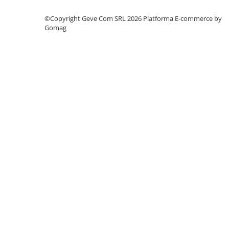
Protecție chimică si biologică
©Copyright Geve Com SRL 2026
Platforma E-commerce by
Protecție sudură
Gomag
Protecție termică (căldură)
Protecție termică (frig)
Anti-vibrații
Protecție descărcări electrostatice
(ESD)
Electroizolante
Protecție specială
Riscuri minime
Mânecuțe (Cotiere)
Accesorii
CĂȘTI DE PROTECȚIE
PROTECȚIA OCHILOR
Ochelari de protecție
Măști și geamuri de sudură
Viziere