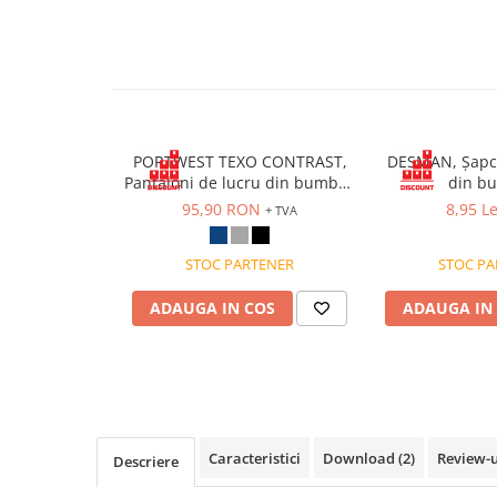
VIS)
Veste reflectorizante (HI-VIS)
Tricouri si bluze reflectorizante (HI-
VIS)
Fesuri, capisoane si sepci
reflectorizante (HI-VIS)
PORTWEST TEXO CONTRAST,
DESMAN, Șapcă
Accesorii reflectorizante (HI-VIS)
Pantaloni de lucru din bumbac
din b
Îmbrăcăminte ANTICHIMICĂ |
si poliester
95,90 RON
8,95 Le
+ TVA
MULTIRISC
Costume | Combinezoane
STOC PARTENER
STOC PA
Antichimice | Multirisc
Halate | Sorturi Antichimice |
ADAUGA IN COS
ADAUGA IN
Multirisc
Jachete | Bluze Antichimice |
Multirisc
Pantaloni Antichimici | Multirisc
Îmbrăcăminte IGNIFUGĂ (ANTI-
FLACĂRĂ)
Caracteristici
Download (2)
Review-
Descriere
Jambiere Ignifuge