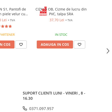
S1, Pantofi de
CIZALB OB, Cizme de lucru din
HYGOSAF
n piele velur cu
PVC, talpa SRA
Saboți
ozit, talpă SRC
microfi
0 Lei
37,70 Lei
17
+ TVA
+ TVA
neopren, 
PARTENER
IN STOC
ST
N COS
ADAUGA IN COS
ADAUG
SUPORT CLIENTI
LUNI - VINERI , 8 -
16.30
0371.097.957