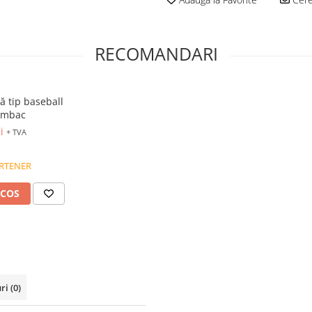
RECOMANDARI
 tip baseball
umbac
i
+ TVA
RTENER
 COS
uri
(0)