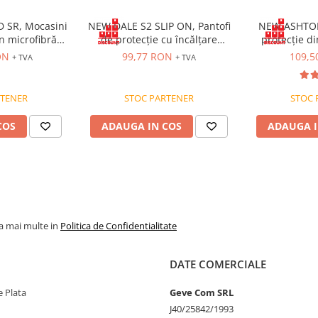
acuratetea informatiilor din
ierea bunurilor sau a serviciilor
 SR, Mocasini
NEW DALE S2 SLIP ON, Pantofi
NEW ASHTON 
reprezenta o obligatie contactuala din
n microfibră
de protecție cu încălțare
protecție di
ializate pot suferi modificari
u din fibră de
rapidă, bombeu metalic, fețe
bombeu comp
ON
99,77 RON
109,5
 politica de preturi a furnizorilor,
+ TVA
+ TVA
on
hidrofobizate, talpa SRC
iacente de aprovizionare. Tresa isi
cta eventuale erori in afisare,
t valabile in limita stocului
RTENER
STOC PARTENER
STOC 
COS
ADAUGA IN COS
ADAUGA I
la mai multe in
Politica de Confidentialitate
DATE COMERCIALE
 Plata
Geve Com SRL
J40/25842/1993