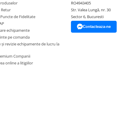
Produselor
RO4943405
e Retur
Str. Valea Lungă, nr. 30
 Puncte de Fidelitate
Sector 6, Bucuresti
EAP
Contacteaza-ne
zare echipamente
inte pe comanda
și revizie echipamente de lucru la
Premium Companii
a online a litigiilor