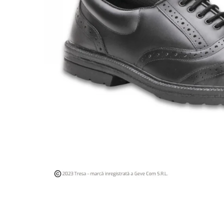
Îmbrăcăminte IMPERMEABILĂ
Costume | Combinezoane
Impermeabile
Pantaloni Impermeabili
Pelerine | Jachete Impermeabile
Imbracaminte TERMOIZOLANTĂ
Jachete Termoizolante
Pantaloni Termoizolanti
Costume | Combinezoane
Termoizolante
Veste Termoizolante
Îmbrăcăminte REFLECTORIZANTĂ
(HI-VIS)
Jachete reflectorizante (HI-VIS)
Pantaloni si salopete reflectorizante
(HI-VIS)
Costume reflectorizante (HI-VIS)
Combinezoane Reflectorizante (HI-