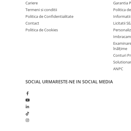
Cariere
Garantia 
Saboți și papuci
Termeni si conditii
Politica d
Saboți și papuci de uz general
Politica de Confidentialitate
Informatii
Contact
Licitatii S
Saboți de lucru O1
Politica de Cookies
Personali
Saboți de protecție OB
Imbracam
Saboți de protecție SB
Examinare 
Sandale
înălțime
Conturi 
Sandale de protecție OB
Solutionare
Sandale de lucru O1
ANPC
Sandale de protecție SB
Sandale de protecție S1
SOCIAL
URMARESTE-NE IN SOCIAL MEDIA
Sandale de protecție S1P
Accesorii încălțăminte
PROTECȚIA MÂINILOR
Mănuși de protecție
Protecție mecanică
Protecție tăiere