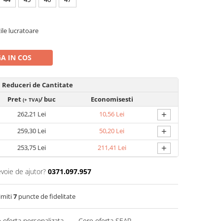
zile lucratoare
A IN COS
Reduceri de Cantitate
Pret
/ buc
Economisesti
(+ TVA)
+
262,21 Lei
10,56 Lei
+
259,30 Lei
50,20 Lei
+
253,75 Lei
211,41 Lei
evoie de ajutor?
0371.097.957
imiti
7
puncte de fidelitate
 oferta personalizata
Cere oferta SEAP