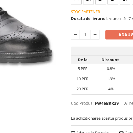
STOC PARTENER
Durata de livrare:
Livrare in 5 - 7 
ADAUG
De la
Discount
5
PER
-0.8%
10
PER
-1.9%
20
PER
-4%
Cod Produs:
FW46BKR39
Ai n
La achizitionarea acestui produs pr
Adauga la Favorite
Cere