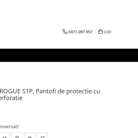
0371.097.957
0,00
OGUE S1P, Pantofi de protectie cu
rforatie
niversal)
:
44
45
46
47