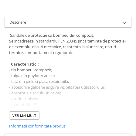
Bocanci
Bocanci outdoor
Descriere
Bocanci de lucru O1
Bocanci de protecție OB
Sandale de protectie cu bombeu din compozit.
Bocanci de lucru O2
Se incadreaza in standardul EN 20345 (incaltaminte de protectie)
de exemplu: riscuri mecanice, rezistenta la alunecare, riscuri
Bocanci de protecție S1
termice, comportament ergonomic.
Bocanci de protecție S1P
Bocanci de protecție S2
Caracteristici:
- tip bombeu: compozit;
Bocanci de protecție S3
- talpa din phylon/cauciuc;
Cizme
- fata din piele si plasa respirabila;
- accesoriile galbene asigura vizibilitatea utilizatorului;
Cizme outdoor
- absorbtie a socului in calcai;
Cizme de lucru OB
- produs unisex;
Cizme de lucru O4/O5
- marimi: 36 - 47;
- culoare: negru / galben.
Cizme de protecție S3
VEZI MAI MULT
Cizme de protecție S4
Tresa.ro face eforturi permanente pentru a pastra acuratetea
Informatii conformitate produs
Cizme de protecție S5
informatiilor din aceasta pagina. Rareori acestea pot contine
inadvertente; descrierea bunurilor sau a serviciilor disponibile
Cizme electroizolante