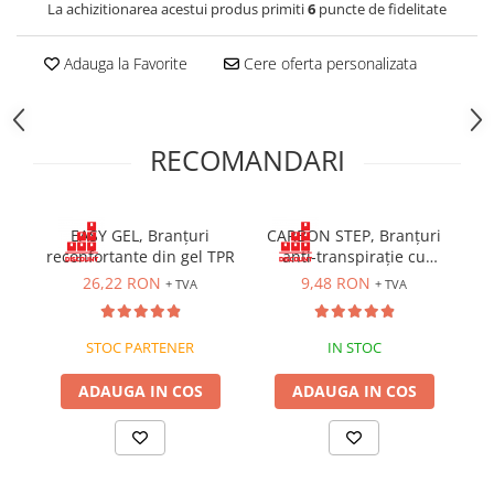
La achizitionarea acestui produs primiti
6
puncte de fidelitate
Cagule | Capisoane Ignifuge
Costume | Combinezoane Ignifuge
Adauga la Favorite
Cere oferta personalizata
Jachete| Bluze Ignifuge
Mânecuțe Ignifuge
Pantaloni Ignifugi
RECOMANDARI
Sorturi ignifuge
ÎNCĂLȚĂMINTE
Pantofi
EASY GEL, Branțuri
CARBON STEP, Branțuri
reconfortante din gel TPR
anti-transpirație cu
Pantofi outdoor
carbune activ
26,22 RON
9,48 RON
+ TVA
+ TVA
Pantofi de lucru O1
Pantofi de lucru O2
Pantofi de protecție S1
STOC PARTENER
IN STOC
Pantofi de protecție OB
ADAUGA IN COS
ADAUGA IN COS
Pantofi de protecție SB
Pantofi de protecție S1P
Pantofi de protecție S2
Pantofi de protecție S3