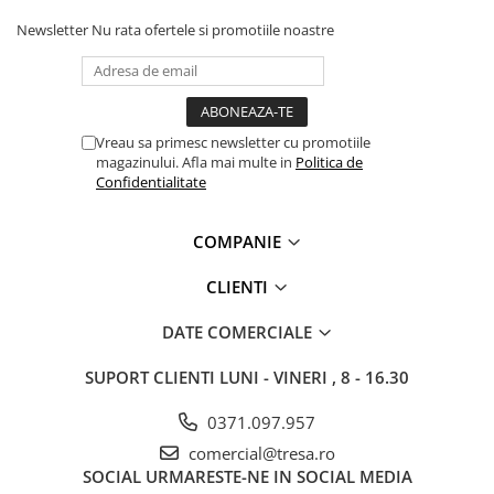
Protecție chimică si biologică
Newsletter
Nu rata ofertele si promotiile noastre
Protecție sudură
Protecție termică (căldură)
Protecție termică (frig)
Anti-vibrații
Vreau sa primesc newsletter cu promotiile
Protecție descărcări electrostatice
magazinului. Afla mai multe in
Politica de
(ESD)
Confidentialitate
Electroizolante
Protecție specială
COMPANIE
Riscuri minime
CLIENTI
Mânecuțe (Cotiere)
Accesorii
DATE COMERCIALE
CĂȘTI DE PROTECȚIE
SUPORT CLIENTI
LUNI - VINERI , 8 - 16.30
PROTECȚIA OCHILOR
Ochelari de protecție
0371.097.957
comercial@tresa.ro
Măști și geamuri de sudură
SOCIAL
URMARESTE-NE IN SOCIAL MEDIA
Viziere