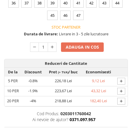
VIS)
36
37
38
39
40
41
42
43
44
Veste reflectorizante (HI-VIS)
45
46
47
Tricouri si bluze reflectorizante (HI-
VIS)
STOC PARTENER
Fesuri, capisoane si sepci
Durata de livrare:
Livrare in 3 - 5 zile lucratoare
reflectorizante (HI-VIS)
Accesorii reflectorizante (HI-VIS)
ADAUGA IN COS
Îmbrăcăminte ANTICHIMICĂ |
MULTIRISC
Reduceri de Cantitate
Costume | Combinezoane
De la
Discount
Pret
/ buc
Economisesti
(+ TVA)
Antichimice | Multirisc
+
Halate | Sorturi Antichimice |
5
PER
-0.8%
226,18 Lei
9,12 Lei
Multirisc
+
10
PER
-1.9%
223,67 Lei
43,32 Lei
Jachete | Bluze Antichimice |
+
Multirisc
20
PER
-4%
218,88 Lei
182,40 Lei
Pantaloni Antichimici | Multirisc
Cod Produs:
0203011760042
Îmbrăcăminte IGNIFUGĂ (ANTI-
Ai nevoie de ajutor?
0371.097.957
FLACĂRĂ)
Jambiere Ignifuge