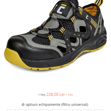
Îmbrăcăminte IMPERMEABILĂ
Costume | Combinezoane
Impermeabile
Pantaloni Impermeabili
Pelerine | Jachete Impermeabile
Imbracaminte TERMOIZOLANTĂ
Jachete Termoizolante
Pantaloni Termoizolanti
Costume | Combinezoane
Termoizolante
Veste Termoizolante
Îmbrăcăminte REFLECTORIZANTĂ
(HI-VIS)
Jachete reflectorizante (HI-VIS)
Pantaloni si salopete reflectorizante
228,00 Lei
(HI-VIS)
+ TVA
+ TVA
Costume reflectorizante (HI-VIS)
@ optiuni echipamente (filtru universal)
:
Combinezoane Reflectorizante (HI-