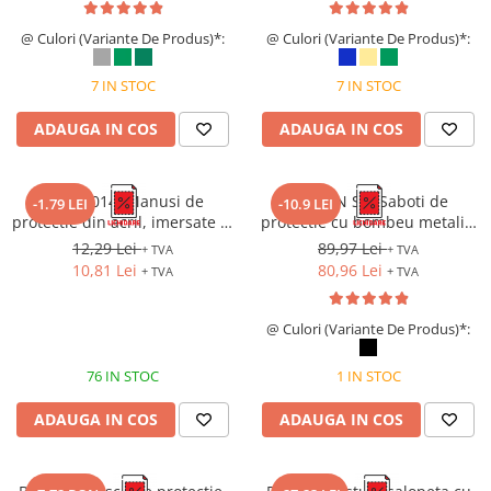
Costume | Combinezoane Ignifuge
@ Culori (Variante De Produs)*:
@ Culori (Variante De Produs)*:
Jachete| Bluze Ignifuge
Mânecuțe Ignifuge
7 IN STOC
7 IN STOC
Pantaloni Ignifugi
Sorturi ignifuge
ADAUGA IN COS
ADAUGA IN COS
HS-04-014, Manusi de
ROSLYN SB, Saboti de
-1.79 LEI
-10.9 LEI
protectie din acril, imersate in
protectie cu bombeu metalic,
latex
talpa SRC
12,29 Lei
89,97 Lei
+ TVA
+ TVA
10,81 Lei
80,96 Lei
+ TVA
+ TVA
@ Culori (Variante De Produs)*:
76 IN STOC
1 IN STOC
ADAUGA IN COS
ADAUGA IN COS