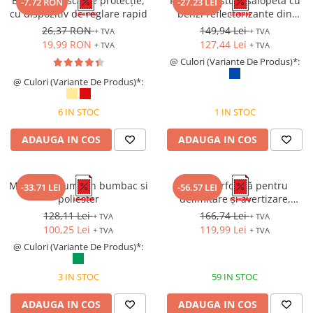
BRENTA, Cască de protecție,
REFLEX, Costum salopeta cu
-7.72 RON
-27.23 LEI
cu dispozitiv de reglare rapid
benzi reflectorizante din
bumbac si poliester
26,37 RON
149,94 Lei
+ TVA
+ TVA
19,99 RON
127,44 Lei
+ TVA
+ TVA
@ Culori (Variante De Produs)*:
@ Culori (Variante De Produs)*:
6 IN STOC
1 IN STOC
ADAUGA IN COS
ADAUGA IN COS
MEDA, Costum din bumbac si
Plasă perforată pentru
-33.71 LEI
-56.57 LEI
poliester
delimitare și avertizare,
înălțime 1m, lungime 50m
128,11 Lei
166,74 Lei
+ TVA
+ TVA
100,25 Lei
119,99 Lei
+ TVA
+ TVA
@ Culori (Variante De Produs)*:
3 IN STOC
59 IN STOC
ADAUGA IN COS
ADAUGA IN COS