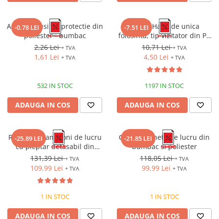
AUK, Manusi de protectie din
ROCK, Halat de unica
-0.78 LEI
-7.51 LEI
poliester - bumbac
folosinta, tip vizitator din PP
netesut
2,26 Lei
10,71 Lei
+ TVA
+ TVA
1,61 Lei
4,50 Lei
+ TVA
+ TVA
532 IN STOC
1197 IN STOC
ADAUGA IN COS
ADAUGA IN COS
RICHARD, Pantaloni de lucru
CEZAR, Jacheta de lucru din
-25.89 LEI
-21.85 LEI
cu pieptar detasabil din
bumbac si poliester
tercot, 280 g/mp
131,39 Lei
118,05 Lei
+ TVA
+ TVA
109,99 Lei
99,99 Lei
+ TVA
+ TVA
1 IN STOC
1 IN STOC
ADAUGA IN COS
ADAUGA IN COS