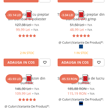
CEZAR, Pantalon cu pieptar
TED, Pantaloni cu pieptar din
-33.14 LEI
-3.04 LEI
din bumbac si poliester
bumbac, 270 g/mp
127,38 Lei
51,50 Lei
+ TVA
+ TVA
99,99 Lei
48,99 Lei
+ TVA
+ TVA
@ Culori (Variante De Produs)*:
2 IN STOC
1 IN STOC
ADAUGA IN COS
ADAUGA IN COS
C811, Combinezon din
STANMORE, Jacheta de lucru
-43.93 LEI
-85.53 RON
bumbac
din bumbac
146,30 Lei
185,88 RON
+ TVA
+ TVA
109,99 Lei
115,19 RON
+ TVA
+ TVA
@ Culori (Variante De Produs)*:
@ Culori (Variante De Produs)*: