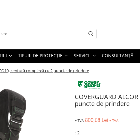
TRII
TIPURI DE PROTECȚIE
SERVICII
CONSULTANŢĂ
0, centură complexă cu 2 puncte de prindere
COVERGUARD ALCOR 7A
puncte de prindere
800,68 Lei
+ TVA
+ TVA
:
2