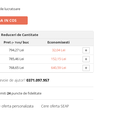
zile lucratoare
A IN COS
Reduceri de Cantitate
Pret
/ buc
Economisesti
(+ TVA)
+
794,27 Lei
32,04 Lei
+
785,46 Lei
152,15 Lei
+
768,65 Lei
640,59 Lei
nevoie de ajutor?
0371.097.957
imiti
24
puncte de fidelitate
 oferta personalizata
Cere oferta SEAP