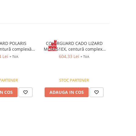
ARD POLARIS
COVERGUARD CADO LIZARD
COVERGUA
ntură complexă
MOAP51EX, centură complexă
MOAPRO3, 
cu 5 puncte de
combinată, 5 puncte de
pentru po
4 Lei
604,33 Lei
17
+ TVA
+ TVA
indere
prindere, catarame rapide
statică 3 
c
PARTENER
STOC PARTENER
ST
N COS
ADAUGA IN COS
ADAUG