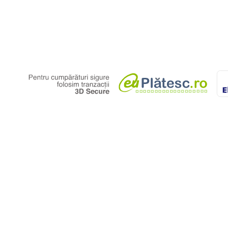
brăcăminte)
. Nu se utilizează
că sau combină cu alte
uată de personal autorizat
gura siguranța utilizatorului și
ea informațiilor din această
a bunurilor sau a serviciilor