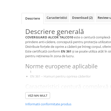
VIS)
Veste reflectorizante (HI-VIS)
Tricouri si bluze reflectorizante (HI-
Caracteristici
Download (2)
Review-
Descriere
VIS)
Fesuri, capisoane si sepci
Descriere generală
reflectorizante (HI-VIS)
COVERGUARD ALCOR 7ALCO10
este o centură complexă 
Accesorii reflectorizante (HI-VIS)
prindere anti-cădere, concepută pentru protecția utilizatorul
Îmbrăcăminte ANTICHIMICĂ |
Distribuie forțele de oprire a căderii pe întreg corpul, oferi
MULTIRISC
Este certificată conform
EN 361
și se poate utiliza atât în s
pentru reținerea în zona de lucru.
Costume | Combinezoane
Antichimice | Multirisc
Norme europene aplicabile
Halate | Sorturi Antichimice |
t
Multirisc
EN 361 – Hamuri pentru oprirea căderilor
Jachete | Bluze Antichimice |
Multirisc
Caracteristici centură comple
Pantaloni Antichimici | Multirisc
ALCOR 7ALCO10
VEZI MAI MULT
Îmbrăcăminte IGNIFUGĂ (ANTI-
t
FLACĂRĂ)
Material chingi:
poliester, lățime 44 mm
Informatii conformitate produs
t
Jambiere Ignifuge