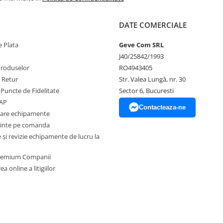
dere, utilizabilă în sisteme de
DATE COMERCIALE
 Plata
Geve Com SRL
J40/25842/1993
Produselor
RO4943405
e Retur
Str. Valea Lungă, nr. 30
 Puncte de Fidelitate
Sector 6, Bucuresti
EAP
Contacteaza-ne
zare echipamente
inte pe comanda
și revizie echipamente de lucru la
nță
Premium Companii
de risc ridicat (Categoria III) și
a online a litigiilor
, competente și autorizate în
m complet de protecție
licabile. Este obligatorie
posibile la locul de muncă.
ur utilizator, cu o greutate