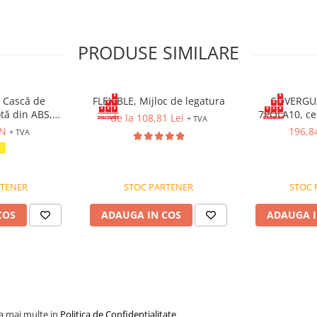
 bucle frontale din chingă
PRODUSE SIMILARE
re
tic, 2 indicatori de cădere pe
 Cască de
FLEXIBLE, Mijloc de legatura
COVERGU
otă din ABS,
7POLA10, ce
de la 108,81 Lei
+ TVA
 cu prindere în
combinată 
ON
196,8
+ TVA
are rapidă cu
pr
e ventilație.
RTENER
STOC PARTENER
STOC 
 (L-XL)
COS
ADAUGA IN COS
ADAUGA I
la mai multe in
Politica de Confidentialitate