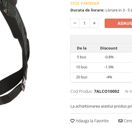
STOC PARTENER
Durata de livrare:
Livrare in 3 - 5 
ADAUG
De la
Discount
5
buc
-0.8%
10
buc
-1.9%
20
buc
-4%
Cod Produs:
7ALCO10002
Ai 
La achizitionarea acestui produs pr
Adauga la Favorite
Cere