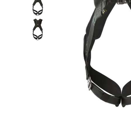
Îmbrăcăminte IMPERMEABILĂ
Costume | Combinezoane
Impermeabile
Pantaloni Impermeabili
Pelerine | Jachete Impermeabile
Imbracaminte TERMOIZOLANTĂ
Jachete Termoizolante
Pantaloni Termoizolanti
Costume | Combinezoane
Termoizolante
Veste Termoizolante
Îmbrăcăminte REFLECTORIZANTĂ
(HI-VIS)
Jachete reflectorizante (HI-VIS)
Pantaloni si salopete reflectorizante
(HI-VIS)
Costume reflectorizante (HI-VIS)
Combinezoane Reflectorizante (HI-