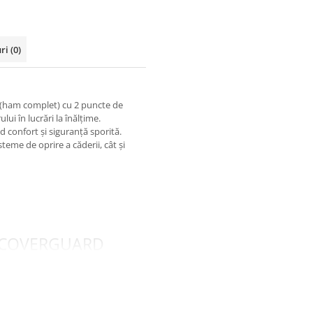
uri
(0)
(ham complet) cu 2 puncte de
ui în lucrări la înălțime.
nd confort și siguranță sporită.
isteme de oprire a căderii, cât și
xă COVERGUARD