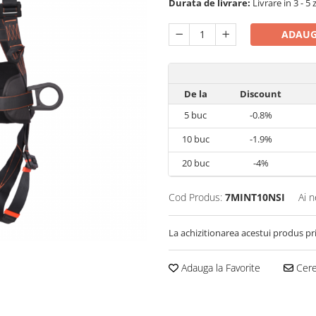
Durata de livrare:
Livrare in 3 - 5 
ADAUG
De la
Discount
5
buc
-0.8%
10
buc
-1.9%
20
buc
-4%
Cod Produs:
7MINT10NSI
Ai n
La achizitionarea acestui produs pr
Adauga la Favorite
Cere