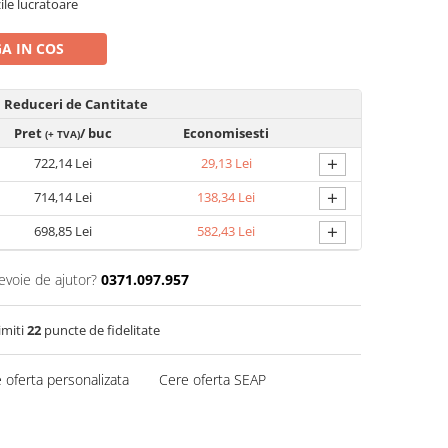
zile lucratoare
A IN COS
Reduceri de Cantitate
Pret
/ buc
Economisesti
(+ TVA)
+
722,14 Lei
29,13 Lei
+
714,14 Lei
138,34 Lei
+
698,85 Lei
582,43 Lei
evoie de ajutor?
0371.097.957
imiti
22
puncte de fidelitate
 oferta personalizata
Cere oferta SEAP