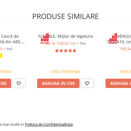
dielectrică
PRODUSE SIMILARE
oare
 Cască de
FLEXIBLE, Mijloc de legatura
COVERGU
otă din ABS,
7POLA10, ce
de la 108,81 Lei
+ TVA
kV
 cu prindere în
combinată 
ON
196,8
+ TVA
are rapidă cu
pr
+ 2 inele D laterale
e ventilație.
rturi unelte
RTENER
STOC PARTENER
STOC 
COS
ADAUGA IN COS
ADAUGA I
la mai multe in
Politica de Confidentialitate