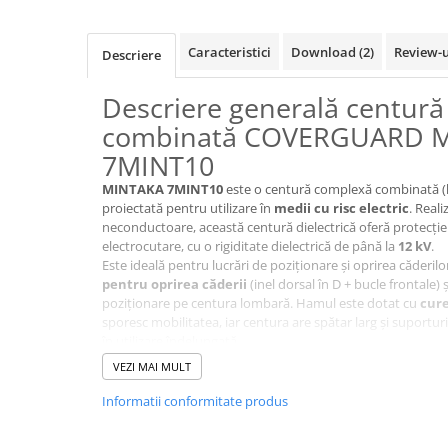
VIS)
Veste reflectorizante (HI-VIS)
Caracteristici
Download (2)
Review-
Descriere
Tricouri si bluze reflectorizante (HI-
VIS)
Descriere generală centur
Fesuri, capisoane si sepci
reflectorizante (HI-VIS)
combinată COVERGUARD 
Accesorii reflectorizante (HI-VIS)
7MINT10
Îmbrăcăminte ANTICHIMICĂ |
MINTAKA 7MINT10
este o centură complexă combinată (
MULTIRISC
proiectată pentru utilizare în
medii cu risc electric
. Real
neconductoare, această centură dielectrică oferă protecție 
Costume | Combinezoane
electrocutare, cu o rigiditate dielectrică de până la
12 kV
.
Antichimice | Multirisc
Este ideală pentru lucrări de poziționare și oprirea căderil
Halate | Sorturi Antichimice |
pentru oprirea căderii
(inel dorsal în D + bucle frontale) 
Multirisc
poziționare pe centura lombară. Hamul este dotat cu
cure
Jachete | Bluze Antichimice |
sporesc mobilitatea, iar centura are spătar larg și suportur
Multirisc
în utilizare îndelungată.
Pantaloni Antichimici | Multirisc
VEZI MAI MULT
Norme europene aplicabile cen
Îmbrăcăminte IGNIFUGĂ (ANTI-
Informatii conformitate produs
t
FLACĂRĂ)
EN 361
– Hamuri de siguranță pentru oprirea căderilor
t
Jambiere Ignifuge