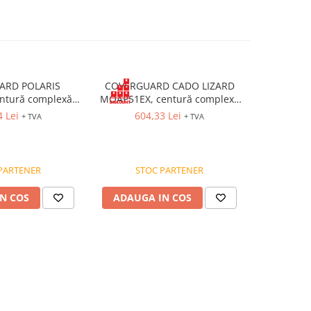
ARD POLARIS
COVERGUARD CADO LIZARD
COVERGUA
ntură complexă
MOAP51EX, centură complexă
MOAPRO3, 
cu 5 puncte de
combinată, 5 puncte de
pentru po
4 Lei
604,33 Lei
17
+ TVA
+ TVA
indere
prindere, catarame rapide
statică 3 
c
PARTENER
STOC PARTENER
ST
N COS
ADAUGA IN COS
ADAUG