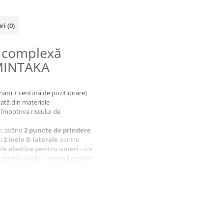
uri
(0)
ă complexă
MINTAKA
ham + centură de poziționare)
izată din materiale
împotriva riscului de
or, având
2 puncte de prindere
și
2 inele D laterale
pentru
le elastice pentru umeri
care
i pentru unelte – oferind confort
tură MINTAKA