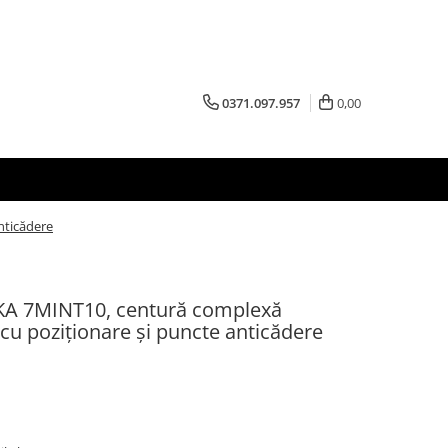
0371.097.957
0,00
nticădere
 7MINT10, centură complexă
 cu poziționare și puncte anticădere