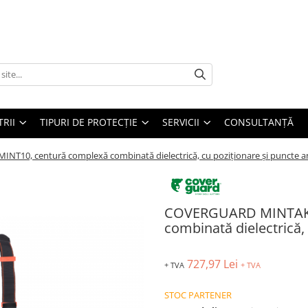
TRII
TIPURI DE PROTECȚIE
SERVICII
CONSULTANŢĂ
10, centură complexă combinată dielectrică, cu poziționare și puncte a
COVERGUARD MINTAKA
combinată dielectrică,
727,97 Lei
+ TVA
+ TVA
STOC PARTENER