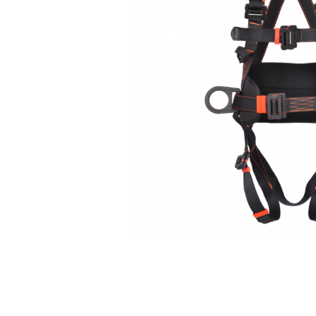
Îmbrăcăminte IMPERMEABILĂ
Costume | Combinezoane
Impermeabile
Pantaloni Impermeabili
Pelerine | Jachete Impermeabile
Imbracaminte TERMOIZOLANTĂ
Jachete Termoizolante
Pantaloni Termoizolanti
Costume | Combinezoane
Termoizolante
Veste Termoizolante
Îmbrăcăminte REFLECTORIZANTĂ
(HI-VIS)
Jachete reflectorizante (HI-VIS)
Pantaloni si salopete reflectorizante
(HI-VIS)
Costume reflectorizante (HI-VIS)
Combinezoane Reflectorizante (HI-