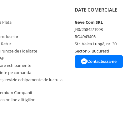
DATE COMERCIALE
 Plata
Geve Com SRL
J40/25842/1993
Produselor
RO4943405
e Retur
Str. Valea Lungă, nr. 30
 Puncte de Fidelitate
Sector 6, Bucuresti
EAP
Contacteaza-ne
zare echipamente
inte pe comanda
și revizie echipamente de lucru la
Premium Companii
a online a litigiilor