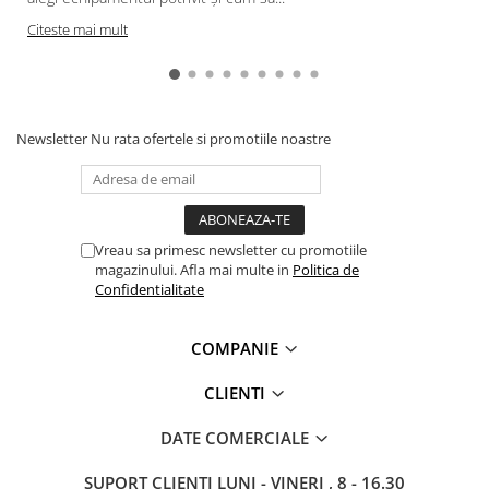
Mănuși Unică Folosință
Citeste mai mult
Mânecuțe | Cotiere Unică
Folosință
Acoperitori Încălțăminte Unică
Folosință
Newsletter
Nu rata ofertele si promotiile noastre
Acoperitori Cap Unică Folosință
Măști Unică Folosință
Halate | Jachete Unică Folosință
Vreau sa primesc newsletter cu promotiile
Combinezoane | Pantaloni Unică
magazinului. Afla mai multe in
Politica de
Folosință
Confidentialitate
Șorțuri Unică Folosință
COMPANIE
Accesorii Unică Folosință
CURĂȚENIE ȘI INGRIJIRE
CLIENTI
SCULE & MATERIALE
DATE COMERCIALE
Scule și unelte
Cutii unelte și organizatoare
SUPORT CLIENTI
LUNI - VINERI , 8 - 16.30