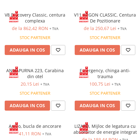
VIS)
Veste reflectorizante (HI-VIS)
V8 Discovery Classic, centura
V11 ARGON CLASSIC, Centura
Tricouri si bluze reflectorizante (HI-
complexa
De Pozitionare
VIS)
de la 862,42 RON
de la 250,67 Lei
+ TVA
+ TVA
Fesuri, capisoane si sepci
STOC PARTENER
STOC PARTENER
reflectorizante (HI-VIS)
Accesorii reflectorizante (HI-VIS)
ADAUGA IN COS
ADAUGA IN COS
Îmbrăcăminte ANTICHIMICĂ |
MULTIRISC
ANNAPURNA 223, Carabina
Emergency, chinga anti-
Costume | Combinezoane
din otel
trauma
Antichimice | Multirisc
20,15 Lei
100,75 Lei
+ TVA
+ TVA
Halate | Sorturi Antichimice |
Multirisc
STOC PARTENER
STOC PARTENER
Jachete | Bluze Antichimice |
ADAUGA IN COS
ADAUGA IN COS
Multirisc
Pantaloni Antichimici | Multirisc
Îmbrăcăminte IGNIFUGĂ (ANTI-
Anillo, bucla de ancorare
LIZARD, Mijloc de legatura cu
FLACĂRĂ)
absorbitor de energie integrat
41,11 RON
+ TVA
Jambiere Ignifuge
de la 193,44 RON
+ TVA