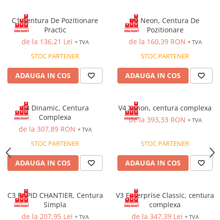
Bocanci
C1 Centura De Pozitionare
V1 Neon, Centura De
Bocanci outdoor
Practic
Pozitionare
Bocanci de lucru O1
de la 136,21 Lei
de la 160,39 RON
+ TVA
+ TVA
Bocanci de protecție OB
STOC PARTENER
STOC PARTENER
Bocanci de lucru O2
ADAUGA IN COS
ADAUGA IN COS
Bocanci de protecție S1
Bocanci de protecție S1P
Bocanci de protecție S2
C4 Dinamic, Centura
V4 Xenon, centura complexa
Bocanci de protecție S3
Complexa
de la 393,33 RON
+ TVA
Cizme
de la 307,89 RON
+ TVA
Cizme outdoor
STOC PARTENER
STOC PARTENER
Cizme de lucru OB
ADAUGA IN COS
ADAUGA IN COS
Cizme de lucru O4/O5
Cizme de protecție S3
Cizme de protecție S4
C3 RAPID CHANTIER, Centura
V3 Enterprise Classic, centura
Simpla
complexa
Cizme de protecție S5
de la 207,95 Lei
de la 347,39 Lei
+ TVA
+ TVA
Cizme electroizolante