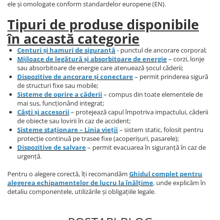
ele și omologate conform standardelor europene (EN).
PROTECȚIE AUDITIVĂ
Tipuri de produse disponibile
Antifoane externe
în această categorie
Antifoane externe clasice
Centuri și hamuri de siguranță
- punctul de ancorare corporal;
Antifoane externe cu prindere pe
Mijloace de legătură și absorbitoare de energie
– corzi, lonje
casca de protecție
sau absorbitoare de energie care atenuează șocul căderii;
Antifoane interne
Dispozitive de ancorare și conectare
– permit prinderea sigură
de structuri fixe sau mobile;
Antifoane interne de unică
Sisteme de oprire a căderii
– compus din toate elementele de
folosință
mai sus, funcționând integrat;
Căști și accesorii
– protejează capul împotriva impactului, căderii
Antifoane interne reutilizabile
de obiecte sau lovirii în caz de accident;
Antifoane interne cu fir
Sisteme staționare – Linia vieții
– sistem static, folosit pentru
protecție continuă pe trasee fixe (acoperișuri, pasarele);
PROTECȚIE RESPIRATORIE
Dispozitive de salvare
– permit evacuarea în siguranță în caz de
Protecție respiratorie de unică
urgență.
folosință
Pentru o alegere corectă, îți recomandăm
Ghidul complet pentru
Măști integrale reutilizabile
alegerea echipamentelor de lucru la înălțime
,
unde explicăm în
detaliu componentele, utilizările și obligațiile legale.
Semi-măști reutilizabile
Filtre