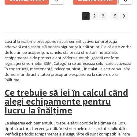
Protecție chimică si biologică
Protecție sudură
1
2
3
5
...
Protecție termică (căldură)
Protecție termică (frig)
Anti-vibrații
Lucrul la înălțime presupune riscuri semnificative, iar protecția
Protecție descărcări electrostatice
adecvată este esențială pentru siguranța lucrătorilor. Fie că este vorba
(ESD)
de lucrări pe acoperișuri, schele, stâlpi sau structuri industriale,
Electroizolante
echipamentele de protecție anticădere sunt obligatorii conform
legislației și normelor SSM. Categoria se adresează celor care activează
Protecție specială
în construcții, mentenanță, telecomunicații, instalații electrice sau alte
Riscuri minime
domenii unde activitatea presupune expunerea la cădere de la
înălțime.
Mânecuțe (Cotiere)
Ce trebuie să iei în calcul când
Accesorii
alegi echipamente pentru
CĂȘTI DE PROTECȚIE
lucru la înălțime
PROTECȚIA OCHILOR
Ochelari de protecție
La alegerea echipamentului, trebuie să ții cont de înălțimea de lucru,
Măști și geamuri de sudură
tipul structurii, frecvența utilizării și normele de securitate aplicabile.
Verifică periodic echipamentele și asigură-te că sunt compatibile între
Viziere