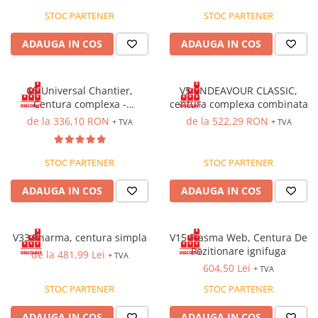
STOC PARTENER
STOC PARTENER
Saboți și papuci
Saboți și papuci de uz general
ADAUGA IN COS
ADAUGA IN COS
Saboți de lucru O1
Saboți de protecție OB
C5 Universal Chantier,
V5 ENDEAVOUR CLASSIC,
Saboți de protecție SB
Centura complexa -
centura complexa combinata
Sandale
combinata
de la 336,10 RON
de la 522,29 RON
+ TVA
+ TVA
Sandale de protecție OB
Sandale de lucru O1
STOC PARTENER
STOC PARTENER
Sandale de protecție SB
ADAUGA IN COS
ADAUGA IN COS
Sandale de protecție S1
Sandale de protecție S1P
Accesorii încălțăminte
V33 Pharma, centura simpla
V15 Plasma Web, Centura De
PROTECȚIA MÂINILOR
Pozitionare ignifuga
de la 481,99 Lei
+ TVA
604,50 Lei
Mănuși de protecție
+ TVA
STOC PARTENER
STOC PARTENER
Protecție mecanică
Protecție tăiere
ADAUGA IN COS
ADAUGA IN COS