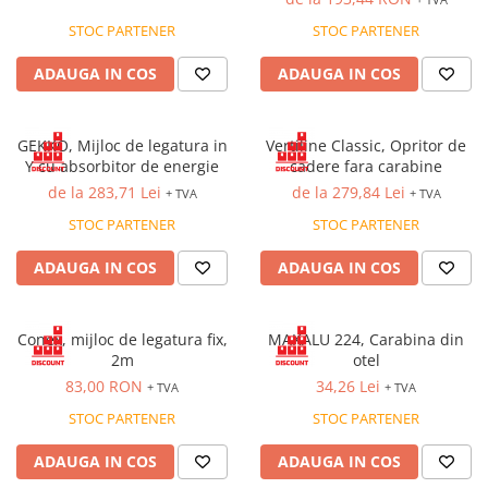
Cagule | Capisoane Ignifuge
STOC PARTENER
STOC PARTENER
Costume | Combinezoane Ignifuge
ADAUGA IN COS
ADAUGA IN COS
Jachete| Bluze Ignifuge
Mânecuțe Ignifuge
Pantaloni Ignifugi
GEKKO, Mijloc de legatura in
Vertiline Classic, Opritor de
Sorturi ignifuge
Y cu absorbitor de energie
cadere fara carabine
de la 283,71 Lei
de la 279,84 Lei
ÎNCĂLȚĂMINTE
+ TVA
+ TVA
Pantofi
STOC PARTENER
STOC PARTENER
Pantofi outdoor
ADAUGA IN COS
ADAUGA IN COS
Pantofi de lucru O1
Pantofi de lucru O2
Conex, mijloc de legatura fix,
MAKALU 224, Carabina din
Pantofi de protecție S1
2m
otel
Pantofi de protecție OB
83,00 RON
34,26 Lei
+ TVA
+ TVA
Pantofi de protecție SB
STOC PARTENER
STOC PARTENER
Pantofi de protecție S1P
Pantofi de protecție S2
ADAUGA IN COS
ADAUGA IN COS
Pantofi de protecție S3