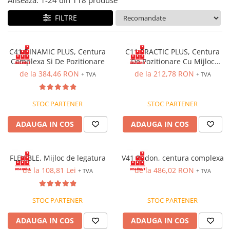
Îmbrăcăminte IMPERMEABILĂ
Costume | Combinezoane
FILTRE
Impermeabile
Pantaloni Impermeabili
C41 DINAMIC PLUS, Centura
C11 PRACTIC PLUS, Centura
Pelerine | Jachete Impermeabile
Complexa Si De Pozitionare
De Pozitionare Cu Mijloc
Imbracaminte TERMOIZOLANTĂ
Legatura
de la 384,46 RON
de la 212,78 RON
+ TVA
+ TVA
Jachete Termoizolante
Pantaloni Termoizolanti
STOC PARTENER
STOC PARTENER
Costume | Combinezoane
Termoizolante
ADAUGA IN COS
ADAUGA IN COS
Veste Termoizolante
Îmbrăcăminte REFLECTORIZANTĂ
(HI-VIS)
FLEXIBLE, Mijloc de legatura
V41 Radon, centura complexa
de la 108,81 Lei
de la 486,02 RON
+ TVA
+ TVA
Jachete reflectorizante (HI-VIS)
Pantaloni si salopete reflectorizante
(HI-VIS)
STOC PARTENER
STOC PARTENER
Costume reflectorizante (HI-VIS)
ADAUGA IN COS
ADAUGA IN COS
Combinezoane Reflectorizante (HI-