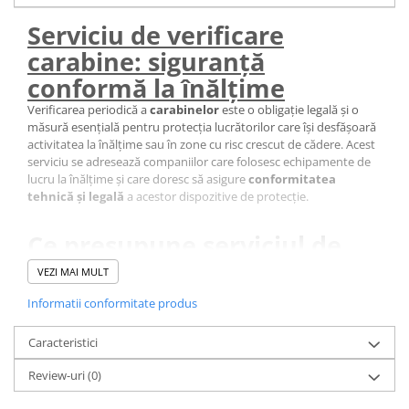
Costume | Combinezoane Ignifuge
Serviciu de verificare
Jachete| Bluze Ignifuge
carabine: siguranță
Mânecuțe Ignifuge
conformă la înălțime
Pantaloni Ignifugi
Sorturi ignifuge
Verificarea periodică a
carabinelor
este o obligație legală și o
măsură esențială pentru protecția lucrătorilor care își desfășoară
activitatea la înălțime sau în zone cu risc crescut de cădere. Acest
serviciu se adresează companiilor care folosesc echipamente de
lucru la înălțime și care doresc să asigure
conformitatea
tehnică și legală
a acestor dispozitive de protecție.
Ce presupune serviciul de
verificare?
VEZI MAI MULT
Inspecție vizuală detaliată
a carabinei: Starea corpului
Informatii conformitate produs
conectorului, a cârligului sau a nasului conectorului; starea
conectorului porții, a nitului, a manșonului de blocare (urme,
Caracteristici
deformare, fisuri, uzură, coroziune) etc
Verificarea etichetei
și a termenului de valabilitate impus
Review-uri
(0)
de producător.
Evaluarea stării generale
: uzură, tăieturi, abraziuni,