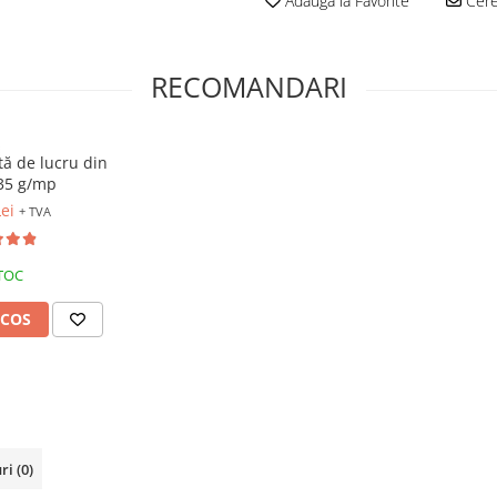
Adauga la Favorite
Cere
RECOMANDARI
ă de lucru din
235 g/mp
ei
+ TVA
TOC
 COS
uri
(0)