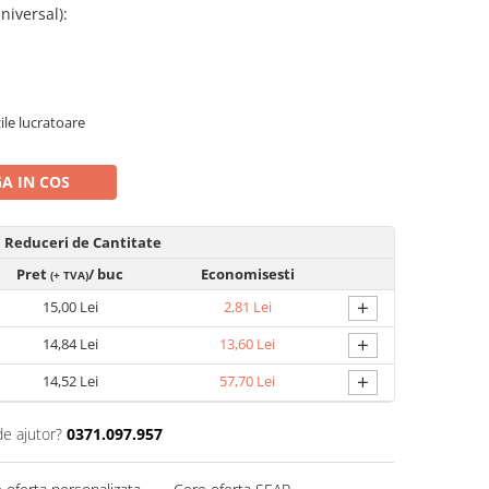
niversal)
:
zile lucratoare
A IN COS
Reduceri de Cantitate
Pret
/ buc
Economisesti
(+ TVA)
+
15,00 Lei
2,81 Lei
+
14,84 Lei
13,60 Lei
+
14,52 Lei
57,70 Lei
de ajutor?
0371.097.957