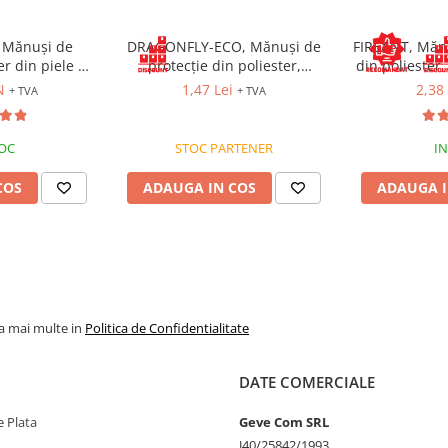
 Mănuși de
DRAGONFLY-ECO, Mănuși de
FIREANT, Măn
ea informatiilor din aceasta
er din piele de
protecție din poliester,
din poliester,
 bunurilor sau a serviciilor
oria II EIP
imersate în poliuretan (PU),
N
1,47 Lei
2,38 
a a reprezenta o obligatie
+ TVA
+ TVA
versiune economică
ea produselor comercializate pot
 factori externi precum politica de
l acestora sau costurile adiacente
TOC
STOC PARTENER
IN
ventualele omisiuni si de a
l. Toate promotiile prezente in
COS
ADAUGA IN COS
ADAUGA I
la mai multe in
Politica de Confidentialitate
DATE COMERCIALE
 Plata
Geve Com SRL
J40/25842/1993