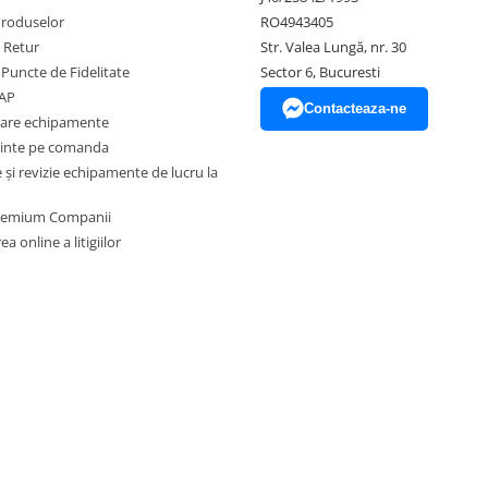
Produselor
RO4943405
e Retur
Str. Valea Lungă, nr. 30
 Puncte de Fidelitate
Sector 6, Bucuresti
EAP
Contacteaza-ne
zare echipamente
inte pe comanda
și revizie echipamente de lucru la
Premium Companii
a online a litigiilor