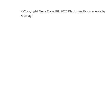
Protecție chimică si biologică
Protecție sudură
©Copyright Geve Com SRL 2026
Platforma E-commerce by
Gomag
Protecție termică (căldură)
Protecție termică (frig)
Anti-vibrații
Protecție descărcări electrostatice
(ESD)
Electroizolante
Protecție specială
Riscuri minime
Mânecuțe (Cotiere)
Accesorii
CĂȘTI DE PROTECȚIE
PROTECȚIA OCHILOR
Ochelari de protecție
Măști și geamuri de sudură
Viziere