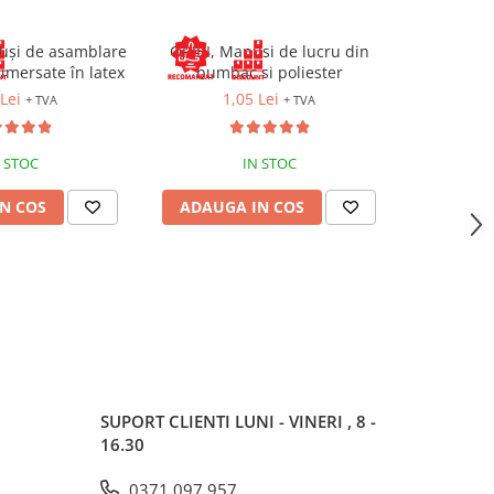
uși de asamblare
ORIBI, Manusi de lucru din
BABBLER
 imersate în latex
bumbac si poliester
protect
imer
Lei
1,05 Lei
1
+ TVA
+ TVA
 STOC
IN STOC
ST
N COS
ADAUGA IN COS
ADAUG
SUPORT CLIENTI
LUNI - VINERI , 8 -
16.30
0371.097.957