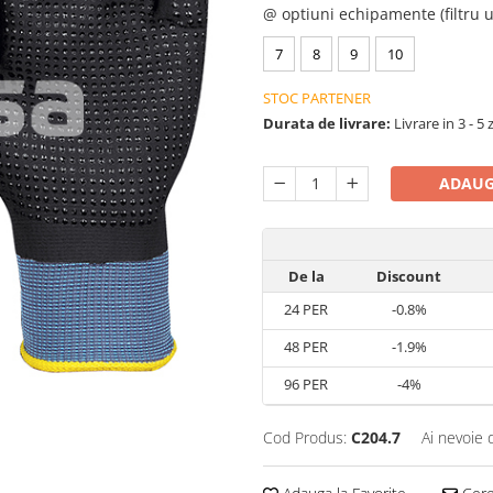
@ optiuni echipamente (filtru u
7
8
9
10
STOC PARTENER
Durata de livrare:
Livrare in 3 - 5 
ADAUG
De la
Discount
24
PER
-0.8%
48
PER
-1.9%
96
PER
-4%
Cod Produs:
C204.7
Ai nevoie 