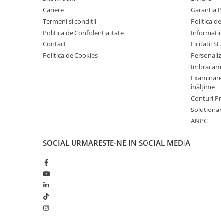
Cariere
Garantia 
Saboți și papuci
Termeni si conditii
Politica d
Saboți și papuci de uz general
Politica de Confidentialitate
Informatii
Saboți de lucru O1
Contact
Licitatii S
Saboți de protecție OB
Politica de Cookies
Personali
Saboți de protecție SB
Imbracam
Examinare 
Sandale
înălțime
Sandale de protecție OB
Conturi 
Sandale de lucru O1
Solutionare
Sandale de protecție SB
ANPC
Sandale de protecție S1
SOCIAL
URMARESTE-NE IN SOCIAL MEDIA
Sandale de protecție S1P
Accesorii încălțăminte
PROTECȚIA MÂINILOR
Mănuși de protecție
Protecție mecanică
Protecție tăiere