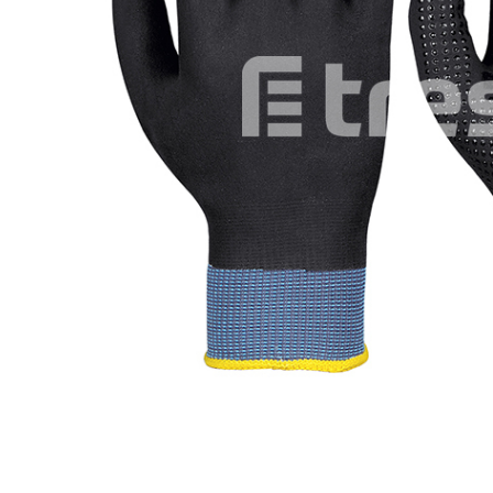
Îmbrăcăminte IMPERMEABILĂ
Costume | Combinezoane
Impermeabile
Pantaloni Impermeabili
Pelerine | Jachete Impermeabile
Imbracaminte TERMOIZOLANTĂ
Jachete Termoizolante
Pantaloni Termoizolanti
Costume | Combinezoane
Termoizolante
Veste Termoizolante
Îmbrăcăminte REFLECTORIZANTĂ
(HI-VIS)
Jachete reflectorizante (HI-VIS)
Pantaloni si salopete reflectorizante
(HI-VIS)
Costume reflectorizante (HI-VIS)
Combinezoane Reflectorizante (HI-