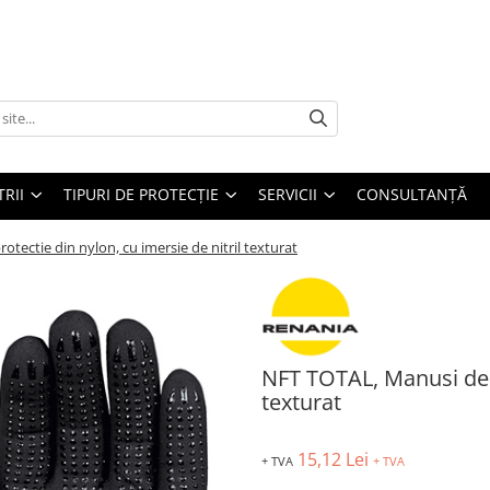
TRII
TIPURI DE PROTECȚIE
SERVICII
CONSULTANŢĂ
tectie din nylon, cu imersie de nitril texturat
NFT TOTAL, Manusi de p
texturat
15,12 Lei
+ TVA
+ TVA