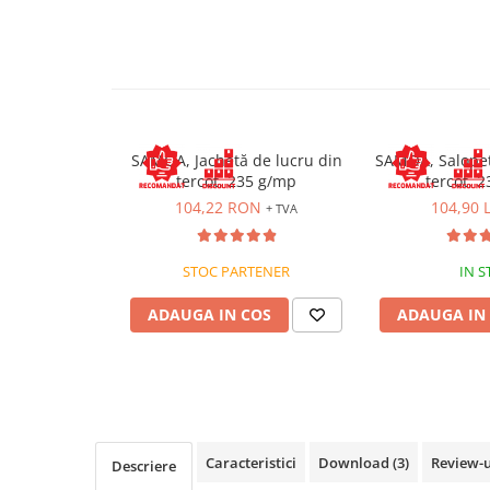
VIS)
Veste reflectorizante (HI-VIS)
Tricouri si bluze reflectorizante (HI-
VIS)
Fesuri, capisoane si sepci
reflectorizante (HI-VIS)
SAMOA, Jachetă de lucru din
SAMOA, Salopet
Accesorii reflectorizante (HI-VIS)
tercot, 235 g/mp
tercot, 
Îmbrăcăminte ANTICHIMICĂ |
104,22 RON
104,90 L
+ TVA
MULTIRISC
Costume | Combinezoane
STOC PARTENER
IN S
Antichimice | Multirisc
Halate | Sorturi Antichimice |
ADAUGA IN COS
ADAUGA IN
Multirisc
Jachete | Bluze Antichimice |
Multirisc
Pantaloni Antichimici | Multirisc
Îmbrăcăminte IGNIFUGĂ (ANTI-
FLACĂRĂ)
Caracteristici
Download (3)
Review-
Descriere
Jambiere Ignifuge