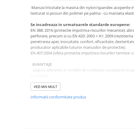
Cagule | Capisoane Ignifuge
Manusi tricotate la masina din nylon/spandex acoperite int
texturat si picouri din polimer pe palma - cu manseta elast
Costume | Combinezoane Ignifuge
Jachete| Bluze Ignifuge
Se incadreaza in urmatoarele standarde europene:
Mânecuțe Ignifuge
EN 388: 2016 (protectie impotriva riscurilor mecanice): abra
perforare, precum si cu EN 420: 2003 + A1: 2009 (rezistenta 
Pantaloni Ignifugi
penetrarea apei, inocuitate, confort, eficacitate, dexteritat
Sorturi ignifuge
producator aplicabile tuturor manusilor de protectie);
EN 407:2004 (ofera protectie impotriva riscurilor termice: ca
ÎNCĂLȚĂMINTE
Pantofi
AVANTAJE
- asigura aderenta in conditii de umiditate canalizand scur
Pantofi outdoor
suprafata;
Pantofi de lucru O1
- protectie pentru manipularea in conditii uscate;
Pantofi de lucru O2
- dexteritate si confort;
VEZI MAI MULT
- randament excelent in mediul uscat, uleios, umed.
Pantofi de protecție S1
Informatii conformitate produs
Pantofi de protecție OB
Instructiuni de curatare:
Pantofi de protecție SB
- nu este recomandata curatarea sau dezinfectarea manusi
- nu trebuie lasate in stare contaminata daca se vor reutiliza
Pantofi de protecție S1P
prin clatire cu apa.
Pantofi de protecție S2
Pantofi de protecție S3
Depozitarea:
se realizeaza in ambalajul original, in loc usc