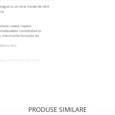
egral cu un strat moale de nitril
ica.
ziune, taiere, rupere,
materialelor constitutive la
e, informatiile furnizate de
ldura, foc).
gerea de fluid excesiv de pe
lor;
, in acest caz ele vor fi curatate
PRODUSE SIMILARE
at si racoros, intre 5-25°C,