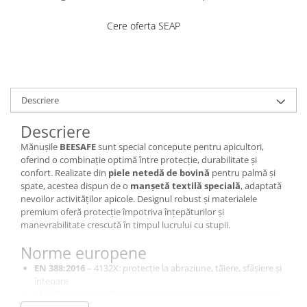
Costume | Combinezoane Ignifuge
Jachete| Bluze Ignifuge
Cere oferta SEAP
Mânecuțe Ignifuge
Pantaloni Ignifugi
Sorturi ignifuge
Descriere
Descriere
Mănușile
BEESAFE
sunt special concepute pentru apicultori,
oferind o combinație optimă între protecție, durabilitate și
confort. Realizate din
piele netedă de bovină
pentru palmă și
spate, acestea dispun de o
manșetă textilă specială
, adaptată
nevoilor activităților apicole. Designul robust și materialele
premium oferă protecție împotriva înțepăturilor și
manevrabilitate crescută în timpul lucrului cu stupii.
Norme europene
EN 388:2016
– 4132X: protecție la abraziune, tăiere, sfâșiere și
înțepare
EN 420:2003 + A1:2009
– cerințe generale pentru mănuși de