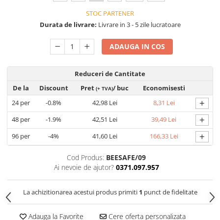
Saboți de protecție OB
Tricouri si bluze reflectorizante (HI-
Saboți de protecție SB
STOC PARTENER
VIS)
Durata de livrare:
Livrare in 3 - 5 zile lucratoare
Sandale
Fesuri, capisoane si sepci
Sandale de protecție OB
reflectorizante (HI-VIS)
ADAUGA IN COS
Sandale de lucru O1
Accesorii reflectorizante (HI-VIS)
Sandale de protecție SB
Îmbrăcăminte ANTICHIMICĂ |
Reduceri de Cantitate
MULTIRISC
Sandale de protecție S1
De la
Discount
Pret
/ buc
Economisesti
(+ TVA)
Sandale de protecție S1P
Costume | Combinezoane
+
24
per
-0.8%
42,98 Lei
8,31 Lei
Antichimice | Multirisc
Accesorii încălțăminte
Halate | Sorturi Antichimice |
+
48
per
-1.9%
42,51 Lei
39,49 Lei
Multirisc
+
96
per
-4%
41,60 Lei
166,33 Lei
Jachete | Bluze Antichimice |
Multirisc
Cod Produs:
BEESAFE/09
Pantaloni Antichimici | Multirisc
Ai nevoie de ajutor?
0371.097.957
Îmbrăcăminte IGNIFUGĂ (ANTI-
FLACĂRĂ)
La achizitionarea acestui produs primiti
1
punct de fidelitate
Jambiere Ignifuge
Cagule | Capisoane Ignifuge
Adauga la Favorite
Cere oferta personalizata