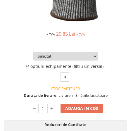
VIS)
Veste reflectorizante (HI-VIS)
Tricouri si bluze reflectorizante (HI-
VIS)
Fesuri, capisoane si sepci
20,85 Lei
+ TVA
+ TVA
reflectorizante (HI-VIS)
Accesorii reflectorizante (HI-VIS)
:
Îmbrăcăminte ANTICHIMICĂ |
MULTIRISC
@ optiuni echipamente (filtru universal)
:
Costume | Combinezoane
Antichimice | Multirisc
8
Halate | Sorturi Antichimice |
Multirisc
STOC PARTENER
Jachete | Bluze Antichimice |
Durata de livrare:
Livrare in 3 - 5 zile lucratoare
Multirisc
Pantaloni Antichimici | Multirisc
ADAUGA IN COS
Îmbrăcăminte IGNIFUGĂ (ANTI-
FLACĂRĂ)
Reduceri de Cantitate
Jambiere Ignifuge