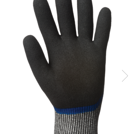
Îmbrăcăminte IMPERMEABILĂ
Costume | Combinezoane
Impermeabile
Pantaloni Impermeabili
Pelerine | Jachete Impermeabile
Imbracaminte TERMOIZOLANTĂ
Jachete Termoizolante
Pantaloni Termoizolanti
Costume | Combinezoane
Termoizolante
Veste Termoizolante
Îmbrăcăminte REFLECTORIZANTĂ
(HI-VIS)
Jachete reflectorizante (HI-VIS)
Pantaloni si salopete reflectorizante
(HI-VIS)
Costume reflectorizante (HI-VIS)
Combinezoane Reflectorizante (HI-