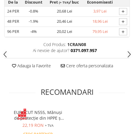
De la
Discount
Pret
/ buc
Economisesti
(+ TVA)
Cagule | Capisoane Ignifuge
+
24
PER
-0.8%
20,68 Lei
3,97 Lei
Costume | Combinezoane Ignifuge
+
48
PER
-1.9%
20,46 Lei
18,96 Lei
Jachete| Bluze Ignifuge
Mânecuțe Ignifuge
+
96
PER
-4%
20,02 Lei
79,95 Lei
Pantaloni Ignifugi
Cod Produs:
1CRAN08
Sorturi ignifuge
Ai nevoie de ajutor?
0371.097.957
ÎNCĂLȚĂMINTE
Pantofi
Adauga la Favorite
Cere oferta personalizata
Pantofi outdoor
Pantofi de lucru O1
Pantofi de lucru O2
RECOMANDARI
Pantofi de protecție S1
Pantofi de protecție OB
Pantofi de protecție SB
EUROCUT N555, Mănuși
Pantofi de protecție S1P
de protecție din HPPE și
fibră de sticlă, imersate
Pantofi de protecție S2
22,19 RON
+ TVA
în nitril
Pantofi de protecție S3
STOC PARTENER