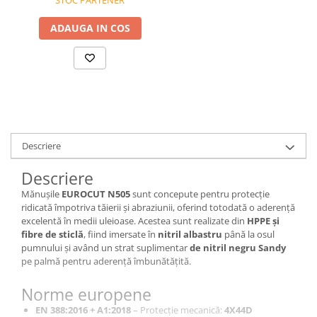
Bocanci
ADAUGA IN COS
Bocanci outdoor
Bocanci de lucru O1
Bocanci de protecție OB
Bocanci de lucru O2
Bocanci de protecție S1
Bocanci de protecție S1P
Descriere
Bocanci de protecție S2
Bocanci de protecție S3
Descriere
Cizme
Mănușile
EUROCUT N505
sunt concepute pentru protecție
Cizme outdoor
ridicată împotriva tăierii și abraziunii, oferind totodată o aderență
excelentă în medii uleioase. Acestea sunt realizate din
HPPE și
Cizme de lucru OB
fibre de sticlă
, fiind imersate în
nitril albastru
până la osul
Cizme de lucru O4/O5
pumnului și având un strat suplimentar
de nitril negru Sandy
Cizme de protecție S3
pe palmă pentru aderență îmbunătățită.
Cizme de protecție S4
Norme europene
Cizme de protecție S5
EN 388:2016 + A1:2018
– Protecție mecanică:
4X44D
Cizme electroizolante