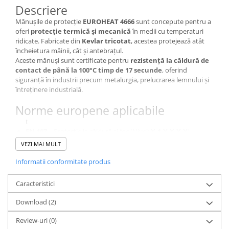
Descriere
Mănușile de protecție
EUROHEAT 4666
sunt concepute pentru a
oferi
protecție termică și mecanică
în medii cu temperaturi
ridicate. Fabricate din
Kevlar tricotat
, acestea protejează atât
încheietura mâinii, cât și antebrațul.
Aceste mănuși sunt certificate pentru
rezistență la căldură de
contact de până la 100°C timp de 17 secunde
, oferind
siguranță în industrii precum metalurgia, prelucrarea lemnului și
întreținere industrială.
Norme europene aplicabile
t
EN 407
– Protecție la căldură și foc (Nivel:
X.1.X.X.X.X
)
t
VEZI MAI MULT
EN 388
– Protecție mecanică (Nivel:
1.3.4.3.X
)
t
Informatii conformitate produs
EN 420 + A1:2009
– Cerințe generale pentru mănuși de
protecție
Caracteristici
Caracteristici
Download (2)
t
Review-uri
(0)
Material de bază:
Kevlar tricotat