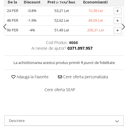
De la
Discount
Pret
/ buc
Economisesti
(+ TVA)
Costume | Combinezoane Ignifuge
+
24
PER
-0.8%
53,21 Lei
10,38 Lei
Jachete| Bluze Ignifuge
Mânecuțe Ignifuge
+
48
PER
-1.9%
52,62 Lei
49,09 Lei
Pantaloni Ignifugi
+
96
PER
-4%
51,49 Lei
206,31 Lei
Sorturi ignifuge
Cod Produs:
4666
Ai nevoie de ajutor?
0371.097.957
La achizitionarea acestui produs primiti
1
punct de fidelitate
Adauga la Favorite
Cere oferta personalizata
Cere oferta SEAP
Descriere