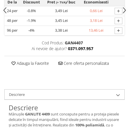
De la
Discount
Pret
/ buc
Economisesti
(+ TVA)
Cagule | Capisoane Ignifuge
+
24
per
-0.8%
3,49 Lei
0,66 Lei
Costume | Combinezoane Ignifuge
+
48
per
-1.9%
3,45 Lei
3,18 Lei
Jachete| Bluze Ignifuge
Mânecuțe Ignifuge
+
96
per
-4%
3,38 Lei
13,46 Lei
Pantaloni Ignifugi
Cod Produs:
GAN4407
Sorturi ignifuge
Ai nevoie de ajutor?
0371.097.957
ÎNCĂLȚĂMINTE
Pantofi
Adauga la Favorite
Cere oferta personalizata
Pantofi outdoor
Pantofi de lucru O1
Pantofi de lucru O2
Pantofi de protecție S1
Descriere
Pantofi de protecție OB
Pantofi de protecție SB
Descriere
Pantofi de protecție S1P
Mănușile
GANLITE 4409
sunt concepute pentru a proteja piesele
delicate în timpul manipulării, fiind ideale pentru industrii ușoare
Pantofi de protecție S2
și activități de întreținere. Realizate din
100% poliamidă
, cu o
Pantofi de protecție S3