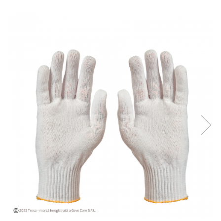
Îmbrăcăminte IMPERMEABILĂ
Costume | Combinezoane
Impermeabile
Pantaloni Impermeabili
Pelerine | Jachete Impermeabile
Imbracaminte TERMOIZOLANTĂ
Jachete Termoizolante
Pantaloni Termoizolanti
Costume | Combinezoane
Termoizolante
Veste Termoizolante
Îmbrăcăminte REFLECTORIZANTĂ
(HI-VIS)
Jachete reflectorizante (HI-VIS)
Pantaloni si salopete reflectorizante
(HI-VIS)
Costume reflectorizante (HI-VIS)
Combinezoane Reflectorizante (HI-