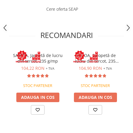
Costume | Combinezoane Ignifuge
Cere oferta SEAP
Jachete| Bluze Ignifuge
Mânecuțe Ignifuge
Pantaloni Ignifugi
RECOMANDARI
Sorturi ignifuge
SAMOA, Jachetă de lucru
SAMOA, Salopetă de
din tercot, 235 g/mp
lucru din tercot, 235
g/mp
104,22 RON
104,90 RON
+ TVA
+ TVA
STOC PARTENER
STOC PARTENER
ADAUGA IN COS
ADAUGA IN COS