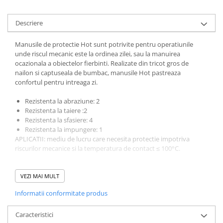
Descriere
Manusile de protectie Hot sunt potrivite pentru operatiunile
unde riscul mecanic este la ordinea zilei, sau la manuirea
ocazionala a obiectelor fierbinti. Realizate din tricot gros de
nailon si captuseala de bumbac, manusile Hot pastreaza
confortul pentru intreaga zi.
Rezistenta la abraziune: 2
Rezistenta la taiere :2
Rezistenta la sfasiere: 4
Rezistenta la impungere: 1
APLICATII: mediu de lucru care necesita protectie impotriva
riscurilor mecanice si la temperatura de contact ≤ 100°C.
Tresa.ro face eforturi permanente pentru a pastra acuratetea
informatiilor din aceasta pagina. Rareori acestea pot contine
VEZI MAI MULT
inadvertente; descrierea bunurilor sau a serviciilor disponibile
Informatii conformitate produs
(imagini, text, etc) fiind cu titlu informativ, fara a reprezenta o
obligatie contactuala din partea Tresa.ro. Preturile si
disponibilitatea produselor comercializate pot suferi modificari
Caracteristici