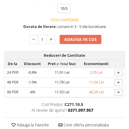
Saboți de protecție OB
Tricouri si bluze reflectorizante (HI-
Saboți de protecție SB
10.5
VIS)
Sandale
STOC PARTENER
Fesuri, capisoane si sepci
Sandale de protecție OB
reflectorizante (HI-VIS)
Durata de livrare:
Livrare in 3 - 5 zile lucratoare
Sandale de lucru O1
Accesorii reflectorizante (HI-VIS)
ADAUGA IN COS
Sandale de protecție SB
Îmbrăcăminte ANTICHIMICĂ |
MULTIRISC
Sandale de protecție S1
Sandale de protecție S1P
Reduceri de Cantitate
Costume | Combinezoane
Antichimice | Multirisc
Accesorii încălțăminte
De la
Discount
Pret
/ buc
Economisesti
(+ TVA)
Halate | Sorturi Antichimice |
+
24
PER
-0.8%
11,91 Lei
2,35 Lei
Multirisc
+
Jachete | Bluze Antichimice |
48
PER
-1.9%
11,78 Lei
11,04 Lei
Multirisc
+
96
PER
-4%
11,53 Lei
46,28 Lei
Pantaloni Antichimici | Multirisc
Îmbrăcăminte IGNIFUGĂ (ANTI-
Cod Produs:
C271.10.5
FLACĂRĂ)
Ai nevoie de ajutor?
0371.097.957
Jambiere Ignifuge
Adauga la Favorite
Cere oferta personalizata
Cagule | Capisoane Ignifuge