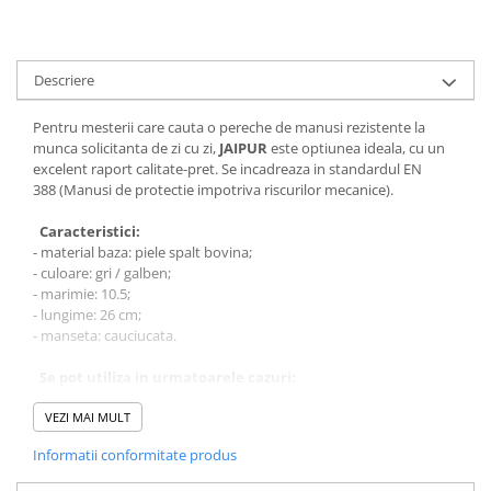
Descriere
Pentru mesterii care cauta o pereche de manusi rezistente la
munca solicitanta de zi cu zi,
JAIPUR
este optiunea ideala, cu un
excelent raport calitate-pret. Se incadreaza in standardul EN
388 (Manusi de protectie impotriva riscurilor mecanice).
Caracteristici:
- material baza: piele spalt bovina;
- culoare: gri / galben;
- marimie: 10.5;
- lungime: 26 cm;
- manseta: cauciucata.
Se pot utiliza in urmatoarele cazuri:
- protectia mainilor impotriva riscurilor mecanice;
- abraziune;
VEZI MAI MULT
- taiere prin transare;
Informatii conformitate produs
- agatare;
- intepare la manipulare piese uscate, rugoase, voluminoase, cu