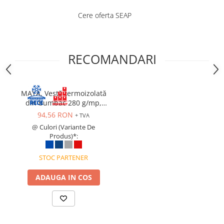
Costume | Combinezoane Ignifuge
Cere oferta SEAP
Jachete| Bluze Ignifuge
Mânecuțe Ignifuge
Pantaloni Ignifugi
RECOMANDARI
Sorturi ignifuge
MAYA, Vestă termoizolată
din bumbac 280 g/mp,
căptușeală termică 300
94,56 RON
+ TVA
g/mp
@ Culori (Variante De
Produs)*:
STOC PARTENER
ADAUGA IN COS