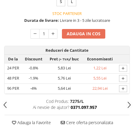
S
L
VIS)
Veste reflectorizante (HI-VIS)
STOC PARTENER
Tricouri si bluze reflectorizante (HI-
Durata de livrare:
Livrare in 3 - 5 zile lucratoare
VIS)
Fesuri, capisoane si sepci
ADAUGA IN COS
reflectorizante (HI-VIS)
Accesorii reflectorizante (HI-VIS)
Reduceri de Cantitate
Îmbrăcăminte ANTICHIMICĂ |
MULTIRISC
De la
Discount
Pret
/ buc
Economisesti
(+ TVA)
+
24
PER
-0.8%
5,83 Lei
1,22 Lei
Costume | Combinezoane
Antichimice | Multirisc
+
48
PER
-1.9%
5,76 Lei
5,55 Lei
Halate | Sorturi Antichimice |
+
Multirisc
96
PER
-4%
5,64 Lei
22,94 Lei
Jachete | Bluze Antichimice |
Cod Produs:
7275/L
Multirisc
Ai nevoie de ajutor?
0371.097.957
Pantaloni Antichimici | Multirisc
Îmbrăcăminte IGNIFUGĂ (ANTI-
Adauga la Favorite
Cere oferta personalizata
FLACĂRĂ)
Jambiere Ignifuge