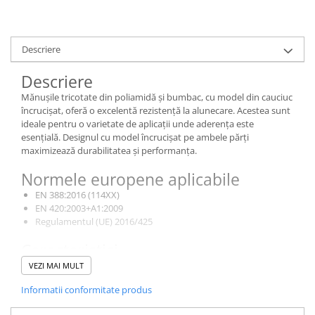
Cagule | Capisoane Ignifuge
Costume | Combinezoane Ignifuge
Descriere
Jachete| Bluze Ignifuge
Mânecuțe Ignifuge
Descriere
Pantaloni Ignifugi
Mănușile tricotate din poliamidă și bumbac, cu model din cauciuc
Sorturi ignifuge
încrucișat, oferă o excelentă rezistență la alunecare. Acestea sunt
ideale pentru o varietate de aplicații unde aderența este
ÎNCĂLȚĂMINTE
esențială. Designul cu model încrucișat pe ambele părți
Pantofi
maximizează durabilitatea și performanța.
Pantofi outdoor
Normele europene aplicabile
Pantofi de lucru O1
EN 388:2016 (114XX)
Pantofi de lucru O2
EN 420:2003+A1:2009
Pantofi de protecție S1
Regulamentul (UE) 2016/425
Pantofi de protecție OB
Caracteristici
Pantofi de protecție SB
Material bază:
Poliamidă/Bumbac
VEZI MAI MULT
Pantofi de protecție S1P
Material imersie:
Cauciuc încrucișat
Informatii conformitate produs
Pantofi de protecție S2
Culoare:
Portocaliu
Dimensiuni disponibile:
S, L
Pantofi de protecție S3