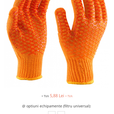
Îmbrăcăminte IMPERMEABILĂ
Costume | Combinezoane
Impermeabile
Pantaloni Impermeabili
Pelerine | Jachete Impermeabile
Imbracaminte TERMOIZOLANTĂ
Jachete Termoizolante
Pantaloni Termoizolanti
Costume | Combinezoane
Termoizolante
Veste Termoizolante
Îmbrăcăminte REFLECTORIZANTĂ
(HI-VIS)
Jachete reflectorizante (HI-VIS)
Pantaloni si salopete reflectorizante
5,88 Lei
+ TVA
+ TVA
(HI-VIS)
Costume reflectorizante (HI-VIS)
@ optiuni echipamente (filtru universal)
:
Combinezoane Reflectorizante (HI-