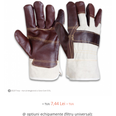
Îmbrăcăminte IMPERMEABILĂ
Costume | Combinezoane
Impermeabile
Pantaloni Impermeabili
Pelerine | Jachete Impermeabile
Imbracaminte TERMOIZOLANTĂ
Jachete Termoizolante
Pantaloni Termoizolanti
Costume | Combinezoane
Termoizolante
Veste Termoizolante
Îmbrăcăminte REFLECTORIZANTĂ
(HI-VIS)
Jachete reflectorizante (HI-VIS)
Pantaloni si salopete reflectorizante
(HI-VIS)
7,44 Lei
+ TVA
+ TVA
Costume reflectorizante (HI-VIS)
Combinezoane Reflectorizante (HI-
@ optiuni echipamente (filtru universal)
: