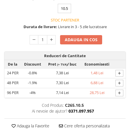
VIS)
10.5
Veste reflectorizante (HI-VIS)
Tricouri si bluze reflectorizante (HI-
STOC PARTENER
VIS)
Durata de livrare:
Livrare in 3 - 5 zile lucratoare
Fesuri, capisoane si sepci
reflectorizante (HI-VIS)
ADAUGA IN COS
Accesorii reflectorizante (HI-VIS)
Îmbrăcăminte ANTICHIMICĂ |
Reduceri de Cantitate
MULTIRISC
De la
Discount
Pret
/ buc
Economisesti
(+ TVA)
Costume | Combinezoane
+
Antichimice | Multirisc
24
PER
-0.8%
7,38 Lei
1,48 Lei
Halate | Sorturi Antichimice |
+
48
PER
-1.9%
7,30 Lei
6,88 Lei
Multirisc
+
96
PER
-4%
7,14 Lei
28,75 Lei
Jachete | Bluze Antichimice |
Multirisc
Cod Produs:
C265.10.5
Pantaloni Antichimici | Multirisc
Ai nevoie de ajutor?
0371.097.957
Îmbrăcăminte IGNIFUGĂ (ANTI-
FLACĂRĂ)
Adauga la Favorite
Cere oferta personalizata
Jambiere Ignifuge