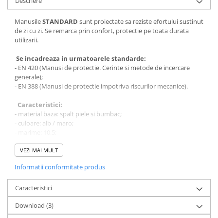
Descriere
Bocanci
Manusile
STANDARD
sunt proiectate sa reziste efortului sustinut
Bocanci outdoor
de zi cu zi. Se remarca prin confort, protectie pe toata durata
Bocanci de lucru O1
utilizarii.
Bocanci de protecție OB
Se incadreaza in urmatoarele standarde:
Bocanci de lucru O2
- EN 420 (Manusi de protectie. Cerinte si metode de incercare
Bocanci de protecție S1
generale);
- EN 388 (Manusi de protectie impotriva riscurilor mecanice).
Bocanci de protecție S1P
Bocanci de protecție S2
Caracteristici:
Bocanci de protecție S3
- material baza: spalt piele si bumbac;
- culoare: alb / maro;
Cizme
- marime: 10.5;
Cizme outdoor
- lungime: 26 cm.
VEZI MAI MULT
Cizme de lucru OB
Se pot utiliza in urmatoarele cazuri:
Cizme de lucru O4/O5
Informatii conformitate produs
- riscuri mecanice-abraziune;
- taiere prin transare;
Cizme de protecție S3
- agatare;
Caracteristici
Cizme de protecție S4
- intepare la manipulare piese uscate, rugoase, voluminoase, cu
Cizme de protecție S5
Download (3)
muchii neregulate.
Cizme electroizolante