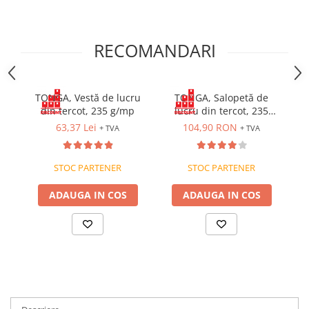
Cagule | Capisoane Ignifuge
Costume | Combinezoane Ignifuge
RECOMANDARI
Jachete| Bluze Ignifuge
Mânecuțe Ignifuge
Pantaloni Ignifugi
TONGA, Vestă de lucru
TONGA, Salopetă de
Sorturi ignifuge
din tercot, 235 g/mp
lucru din tercot, 235
ÎNCĂLȚĂMINTE
g/mp
63,37 Lei
104,90 RON
+ TVA
+ TVA
Pantofi
Pantofi outdoor
STOC PARTENER
STOC PARTENER
Pantofi de lucru O1
ADAUGA IN COS
ADAUGA IN COS
Pantofi de lucru O2
Pantofi de protecție S1
Pantofi de protecție OB
Pantofi de protecție SB
Pantofi de protecție S1P
Pantofi de protecție S2
Pantofi de protecție S3