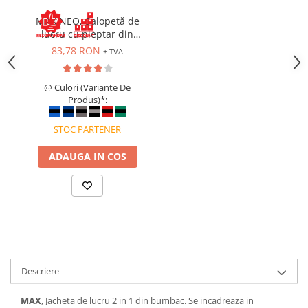
Costume | Combinezoane Ignifuge
MAX NEO, Salopetă de
Jachete| Bluze Ignifuge
lucru cu pieptar din
Mânecuțe Ignifuge
bumbac, 260 g/mp
83,78 RON
+ TVA
Pantaloni Ignifugi
Sorturi ignifuge
@ Culori (Variante De
Produs)*:
STOC PARTENER
ADAUGA IN COS
Descriere
MAX
, Jacheta de lucru 2 in 1 din bumbac. Se incadreaza in