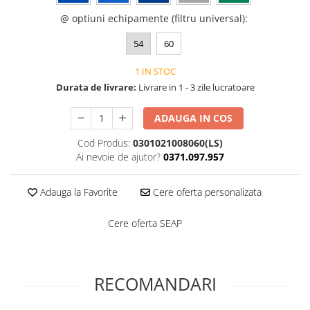
Saboți de protecție OB
Tricouri si bluze reflectorizante (HI-
@ optiuni echipamente (filtru universal)
:
Saboți de protecție SB
VIS)
Sandale
54
60
Fesuri, capisoane si sepci
Sandale de protecție OB
reflectorizante (HI-VIS)
1 IN STOC
Sandale de lucru O1
Accesorii reflectorizante (HI-VIS)
Durata de livrare:
Livrare in 1 - 3 zile lucratoare
Sandale de protecție SB
Îmbrăcăminte ANTICHIMICĂ |
MULTIRISC
Sandale de protecție S1
ADAUGA IN COS
Sandale de protecție S1P
Costume | Combinezoane
Cod Produs:
0301021008060(LS)
Antichimice | Multirisc
Accesorii încălțăminte
Ai nevoie de ajutor?
0371.097.957
Halate | Sorturi Antichimice |
Multirisc
Adauga la Favorite
Cere oferta personalizata
Jachete | Bluze Antichimice |
Multirisc
Cere oferta SEAP
Pantaloni Antichimici | Multirisc
Îmbrăcăminte IGNIFUGĂ (ANTI-
FLACĂRĂ)
RECOMANDARI
Jambiere Ignifuge
Cagule | Capisoane Ignifuge