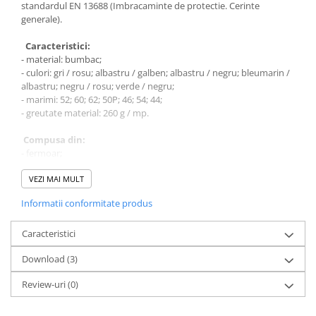
standardul EN 13688 (Imbracaminte de protectie. Cerinte
generale).
Caracteristici:
- material: bumbac;
- culori: gri / rosu; albastru / galben; albastru / negru; bleumarin /
albastru; negru / rosu; verde / negru;
- marimi: 52; 60; 62; 50P; 46; 54; 44;
- greutate material: 260 g / mp.
Compusa din:
- fermoar;
- maneci detasabile;
- mansete elastice;
VEZI MAI MULT
- doua bunzare frontale;
Informatii conformitate produs
- un buzunar pe maneca stanga.
Instructiuni de curatare:
Caracteristici
- se spala la 40 °C, proces normal de spalare;
Download (3)
- nu se utilizeaza inalbitori;
- este posibila uscarea in tambur, temperatura scazuta;
Review-uri
(0)
- se calaca la temperatura maxima de 150 °C;
- nu se curata chimic.