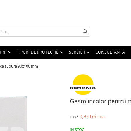
TRII
TIPURI DE PROTECȚIE
SERVICII
CONSULTANŢĂ
sca sudura 90x100 mm
Geam incolor pentru
0,93 Lei
+ TVA
+ TVA
IN STOC