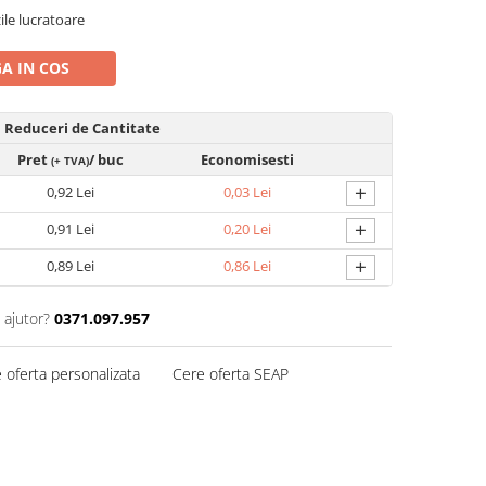
zile lucratoare
A IN COS
Reduceri de Cantitate
Pret
/ buc
Economisesti
(+ TVA)
+
0,92 Lei
0,03 Lei
+
0,91 Lei
0,20 Lei
+
0,89 Lei
0,86 Lei
 ajutor?
0371.097.957
 oferta personalizata
Cere oferta SEAP