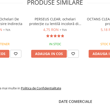
PRODUSE SIMILARE
 Ochelari De
PERSEUS CLEAR, ochelari
OCTANS CLEAR
sire Indirecta
protecție cu lentilă incoloră din
pro
oate fi folosit mai mult de 5 ani
policarbonat, tratament anti-
ON
4,75 RON
5,18
+ TVA
+ TVA
zgâriere (AS)
ea informatiilor din aceasta
 bunurilor sau a serviciilor
RTENER
IN STOC
STOC 
a a reprezenta o obligatie
ea produselor comercializate pot
COS
ADAUGA IN COS
ADAUGA I
 factori externi precum politica de
l acestora sau costurile adiacente
ventualele omisiuni si de a
l. Toate promotiile prezente in
la mai multe in
Politica de Confidentialitate
DATE COMERCIALE