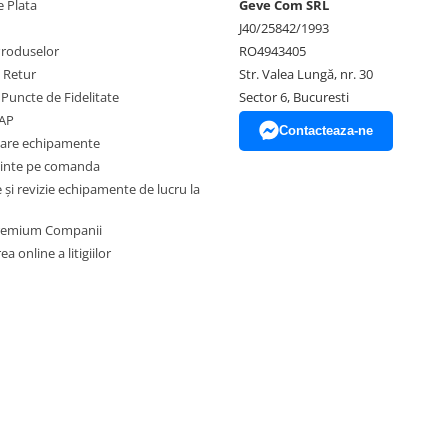
 Plata
Geve Com SRL
J40/25842/1993
Produselor
RO4943405
e Retur
Str. Valea Lungă, nr. 30
 Puncte de Fidelitate
Sector 6, Bucuresti
EAP
Contacteaza-ne
zare echipamente
inte pe comanda
și revizie echipamente de lucru la
Premium Companii
a online a litigiilor