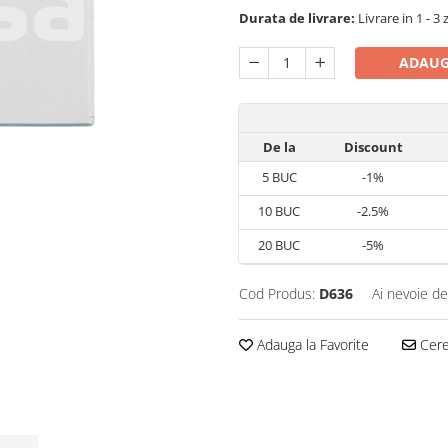
Durata de livrare:
Livrare in 1 - 3 
ADAUG
De la
Discount
5
BUC
-1%
10
BUC
-2.5%
20
BUC
-5%
Cod Produs:
D636
Ai nevoie de
Adauga la Favorite
Cere