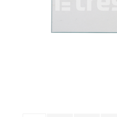
Îmbrăcăminte IMPERMEABILĂ
Costume | Combinezoane
Impermeabile
Pantaloni Impermeabili
Pelerine | Jachete Impermeabile
Imbracaminte TERMOIZOLANTĂ
Jachete Termoizolante
Pantaloni Termoizolanti
Costume | Combinezoane
Termoizolante
Veste Termoizolante
Îmbrăcăminte REFLECTORIZANTĂ
(HI-VIS)
Jachete reflectorizante (HI-VIS)
Pantaloni si salopete reflectorizante
(HI-VIS)
Costume reflectorizante (HI-VIS)
Combinezoane Reflectorizante (HI-