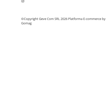
Saboți și papuci
Saboți și papuci de uz general
©Copyright Geve Com SRL 2026
Platforma E-commerce by
Saboți de lucru O1
Gomag
Saboți de protecție OB
Saboți de protecție SB
Sandale
Sandale de protecție OB
Sandale de lucru O1
Sandale de protecție SB
Sandale de protecție S1
Sandale de protecție S1P
Accesorii încălțăminte
PROTECȚIA MÂINILOR
Mănuși de protecție
Protecție mecanică
Protecție tăiere