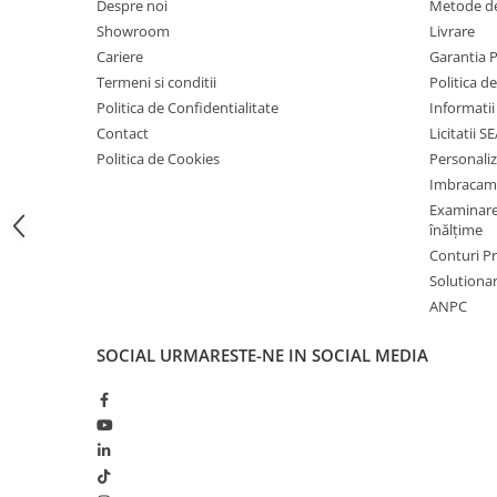
Despre noi
Metode de
Bocanci
Showroom
Livrare
Cariere
Garantia 
Bocanci outdoor
Termeni si conditii
Politica d
Bocanci de lucru O1
Politica de Confidentialitate
Informatii
Bocanci de protecție OB
Contact
Licitatii S
Bocanci de lucru O2
Politica de Cookies
Personali
Bocanci de protecție S1
Imbracam
Bocanci de protecție S1P
Examinare 
înălțime
Bocanci de protecție S2
Conturi 
Bocanci de protecție S3
Solutionare
Cizme
ANPC
Cizme outdoor
Cizme de lucru OB
SOCIAL
URMARESTE-NE IN SOCIAL MEDIA
Cizme de lucru O4/O5
Cizme de protecție S3
Cizme de protecție S4
Cizme de protecție S5
Cizme electroizolante