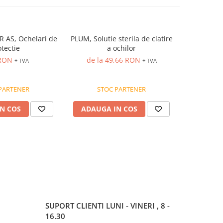
 AS, Ochelari de
PLUM, Solutie sterila de clatire
COVERG
tectie
a ochilor
mască 
 RON
de la 49,66 RON
80
+ TVA
+ TVA
PARTENER
STOC PARTENER
ST
N COS
ADAUGA IN COS
ADAUG
SUPORT CLIENTI
LUNI - VINERI , 8 -
16.30