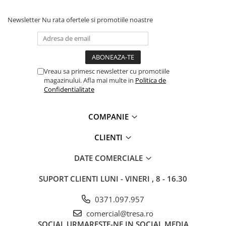
inadvertente; descrierea bunurilor sau a serviciilor disponibile
(imagini, text, etc) fiind cu titlu informativ, fara a reprezenta o
Newsletter
Nu rata ofertele si promotiile noastre
obligatie contactuala din partea Tresa.ro. Preturile si
disponibilitatea produselor comercializate pot suferi modificari
ulterioare, acest lucru fiind influentat de factori externi precum
politica de preturi a furnizorilor, disponibilitatea produselor pe
stocul acestora sau costurile adiacente de aprovizionare. Tresa isi
Vreau sa primesc newsletter cu promotiile
rezerva dreptul de a completa eventualele omisiuni si de a
magazinului. Afla mai multe in
Politica de
corecta eventuale erori in afisare, fara a anunta in prealabil. Toate
Confidentialitate
promotiile prezente in site sunt valabile in limita stocului
disponibil.
COMPANIE
CLIENTI
DATE COMERCIALE
SUPORT CLIENTI
LUNI - VINERI , 8 - 16.30
0371.097.957
comercial@tresa.ro
SOCIAL
URMARESTE-NE IN SOCIAL MEDIA