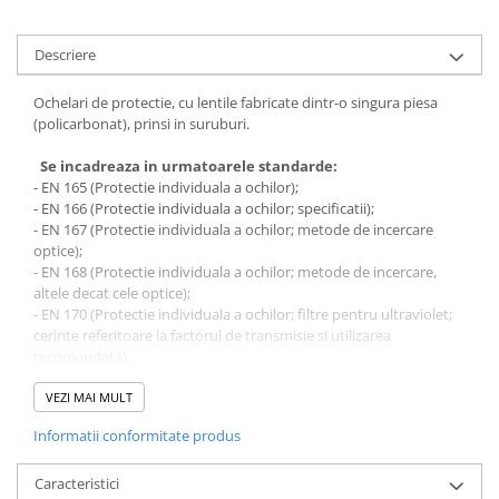
Costume | Combinezoane Ignifuge
Jachete| Bluze Ignifuge
Descriere
Mânecuțe Ignifuge
Pantaloni Ignifugi
Ochelari de protectie, cu lentile fabricate dintr-o singura piesa
(policarbonat), prinsi in suruburi.
Sorturi ignifuge
Se incadreaza in urmatoarele standarde:
- EN 165 (Protectie individuala a ochilor);
- EN 166 (Protectie individuala a ochilor; specificatii);
- EN 167 (Protectie individuala a ochilor; metode de incercare
optice);
- EN 168 (Protectie individuala a ochilor; metode de incercare,
altele decat cele optice);
- EN 170 (Protectie individuala a ochilor; filtre pentru ultraviolet;
cerinte referitoare la factorul de transmisie si utilizarea
recomandata).
Caracteristici:
VEZI MAI MULT
- material lentile si brate: policarbonat;
Informatii conformitate produs
- ochelari cu brate fixe, din policarbonat incolor;
- greutate: 40.4 g;
- lungime brate: 120 mm;
Caracteristici