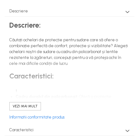
Costume | Combinezoane Ignifuge
Descriere
Jachete| Bluze Ignifuge
Mânecuțe Ignifuge
Descriere:
Pantaloni Ignifugi
Sorturi ignifuge
Căutați ochelari de protecție pentru sudare care să ofere o
combinație perfectă de confort, protecție și vizibilitate? Alegeți
ochelarii noștri de sudare cu cadru din policarbonat și lentile
rezistente la zgârieturi, concepuți pentru a vă proteja ochii în
cele mai dificile condiții de lucru.
Caracteristici:
t
Cadru durabil din policarbonat:
Oferă o protecție
excelentă împotriva impactului și a substanțelor chimice.
VEZI MAI MULT
t
Lentile din policarbonat de 2,2 mm grosime:
Utilizabile în
Informatii conformitate produs
condiții de temperatură extremă, rezistente la zgârieturi și
oferă o vedere clară a zonei de sudare.
Caracteristici
t
Protector lateral larg:
Asigură o protecție suplimentară