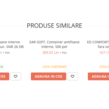
PRODUSE SIMILARE
oane interne
EAR SOFT, Container antifoane
ED COMFORT 
snur, SNR 26 DB
interne, 500 per
fara s
ei
389,92 Lei
167,1
+ TVA
+ TVA
TOC
STOC PARTENER
STOC 
COS
ADAUGA IN COS
ADAUGA I