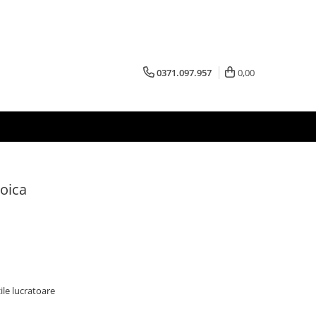
0371.097.957
0,00
coica
zile lucratoare