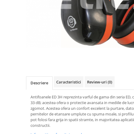
Îmbrăcăminte IMPERMEABILĂ
Costume | Combinezoane
Impermeabile
Pantaloni Impermeabili
Pelerine | Jachete Impermeabile
Imbracaminte TERMOIZOLANTĂ
Jachete Termoizolante
Pantaloni Termoizolanti
Costume | Combinezoane
Termoizolante
Veste Termoizolante
Caracteristici
Review-uri
(0)
Descriere
Îmbrăcăminte REFLECTORIZANTĂ
(HI-VIS)
Antifoanele ED 3H reprezinta varful de gama din seria ED
Jachete reflectorizante (HI-VIS)
33 dB; acestea ofera o protectie avansata in mediile de lucr
zgomot. Acestea ofera un confort excelent la purtare, dator
Pantaloni si salopete reflectorizante
pernitelor de etansare umplute cu spuma moale, si profilul
(HI-VIS)
pot folosi fara grija in spatii stramte, in majoritatea aplicat
Costume reflectorizante (HI-VIS)
constructii.
Combinezoane Reflectorizante (HI-