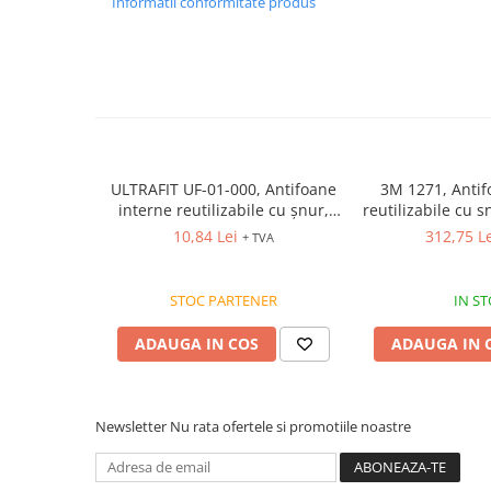
Informatii conformitate produs
VIS)
Veste reflectorizante (HI-VIS)
Tricouri si bluze reflectorizante (HI-
VIS)
Fesuri, capisoane si sepci
reflectorizante (HI-VIS)
Accesorii reflectorizante (HI-VIS)
ULTRAFIT UF-01-000, Antifoane
3M 1271, Antif
Îmbrăcăminte ANTICHIMICĂ |
interne reutilizabile cu șnur,
reutilizabile cu 
MULTIRISC
din cauciuc siliconic, 28 dB
10,84 Lei
312,75 L
+ TVA
Costume | Combinezoane
[Cutie 1 set]
Antichimice | Multirisc
Halate | Sorturi Antichimice |
STOC PARTENER
IN S
Multirisc
ADAUGA IN COS
ADAUGA IN 
Jachete | Bluze Antichimice |
Multirisc
Pantaloni Antichimici | Multirisc
Newsletter
Nu rata ofertele si promotiile noastre
Îmbrăcăminte IGNIFUGĂ (ANTI-
FLACĂRĂ)
Jambiere Ignifuge