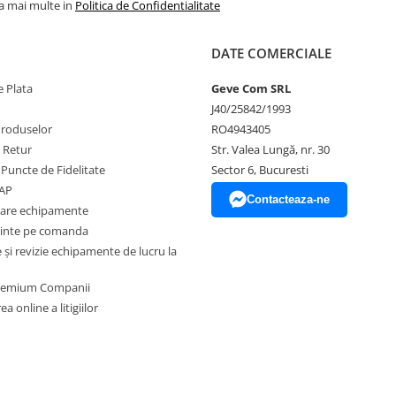
la mai multe in
Politica de Confidentialitate
DATE COMERCIALE
 Plata
Geve Com SRL
J40/25842/1993
Produselor
RO4943405
e Retur
Str. Valea Lungă, nr. 30
 Puncte de Fidelitate
Sector 6, Bucuresti
EAP
Contacteaza-ne
zare echipamente
inte pe comanda
și revizie echipamente de lucru la
Premium Companii
a online a litigiilor