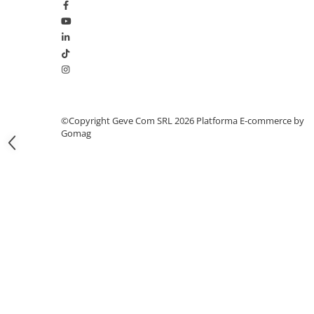
Bocanci
Bocanci outdoor
Bocanci de lucru O1
Bocanci de protecție OB
Bocanci de lucru O2
Bocanci de protecție S1
©Copyright Geve Com SRL 2026
Platforma E-commerce by
Bocanci de protecție S1P
Gomag
Bocanci de protecție S2
Bocanci de protecție S3
Cizme
Cizme outdoor
Cizme de lucru OB
Cizme de lucru O4/O5
Cizme de protecție S3
Cizme de protecție S4
Cizme de protecție S5
Cizme electroizolante