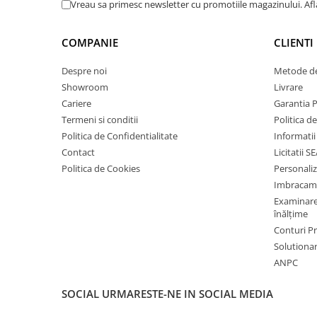
Vreau sa primesc newsletter cu promotiile magazinului. Af
Cagule | Capisoane Ignifuge
Costume | Combinezoane Ignifuge
COMPANIE
CLIENTI
Jachete| Bluze Ignifuge
Mânecuțe Ignifuge
Despre noi
Metode de
Showroom
Livrare
Pantaloni Ignifugi
Cariere
Garantia 
Sorturi ignifuge
Termeni si conditii
Politica d
ÎNCĂLȚĂMINTE
Politica de Confidentialitate
Informatii
Pantofi
Contact
Licitatii S
Pantofi outdoor
Politica de Cookies
Personali
Pantofi de lucru O1
Imbracam
Examinare 
Pantofi de lucru O2
înălțime
Pantofi de protecție S1
Conturi 
Pantofi de protecție OB
Solutionare
Pantofi de protecție SB
ANPC
Pantofi de protecție S1P
SOCIAL
URMARESTE-NE IN SOCIAL MEDIA
Pantofi de protecție S2
Pantofi de protecție S3