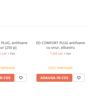
PLUG, antifoane
ED COMFORT PLUG antifoane
ED 4FIT ant
nur [250 p]
cu snur, albastru
5 Lei
1,64 Lei
39
+ TVA
+ TVA
PARTENER
STOC PARTENER
ST
N COS
ADAUGA IN COS
ADAUG