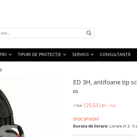
TRII
TIPURI DE PROTECȚIE
SERVICII
CONSULTANŢĂ
ca
ED 3H, antifoane tip s
ED
125,53 Lei
+ TVA
+ TVA
STOC EPUIZAT
Durata de livrare:
Livrare in 3 - 5 