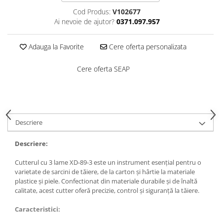
Saboți de protecție OB
Tricouri si bluze reflectorizante (HI-
Cod Produs:
V102677
Saboți de protecție SB
VIS)
Ai nevoie de ajutor?
0371.097.957
Sandale
Fesuri, capisoane si sepci
Sandale de protecție OB
reflectorizante (HI-VIS)
Adauga la Favorite
Cere oferta personalizata
Sandale de lucru O1
Accesorii reflectorizante (HI-VIS)
Sandale de protecție SB
Cere oferta SEAP
Îmbrăcăminte ANTICHIMICĂ |
MULTIRISC
Sandale de protecție S1
Sandale de protecție S1P
Costume | Combinezoane
Antichimice | Multirisc
Accesorii încălțăminte
Halate | Sorturi Antichimice |
Descriere
Multirisc
Jachete | Bluze Antichimice |
Descriere:
Multirisc
Cutterul cu 3 lame XD-89-3 este un instrument esențial pentru o
Pantaloni Antichimici | Multirisc
varietate de sarcini de tăiere, de la carton și hârtie la materiale
Îmbrăcăminte IGNIFUGĂ (ANTI-
plastice și piele. Confectionat din materiale durabile și de înaltă
FLACĂRĂ)
calitate, acest cutter oferă precizie, control și siguranță la tăiere.
Jambiere Ignifuge
Caracteristici:
Cagule | Capisoane Ignifuge