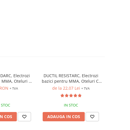
DARC, Electrozi
DUCTIL RESISTARC, Electrozi
P
ru MMA, Oteluri C-
bazici pentru MMA, Oteluri C-
de l
aliate (Pachet)
Mn si slab aliate (Pachet)
 RON
de la 22,07 Lei
+ TVA
+ TVA
 STOC
IN STOC
N COS
ADAUGA IN COS
ADAUG