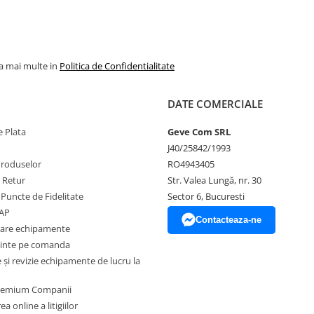
la mai multe in
Politica de Confidentialitate
DATE COMERCIALE
 Plata
Geve Com SRL
J40/25842/1993
Produselor
RO4943405
e Retur
Str. Valea Lungă, nr. 30
 Puncte de Fidelitate
Sector 6, Bucuresti
EAP
Contacteaza-ne
zare echipamente
inte pe comanda
și revizie echipamente de lucru la
Premium Companii
a online a litigiilor