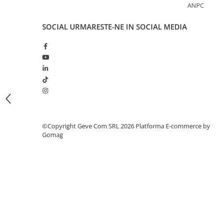
ANPC
Bocanci
Bocanci outdoor
SOCIAL
URMARESTE-NE IN SOCIAL MEDIA
Bocanci de lucru O1
Bocanci de protecție OB
Bocanci de lucru O2
Bocanci de protecție S1
Bocanci de protecție S1P
Bocanci de protecție S2
Bocanci de protecție S3
Cizme
©Copyright Geve Com SRL 2026
Platforma E-commerce by
Gomag
Cizme outdoor
Cizme de lucru OB
Cizme de lucru O4/O5
Cizme de protecție S3
Cizme de protecție S4
Cizme de protecție S5
Cizme electroizolante