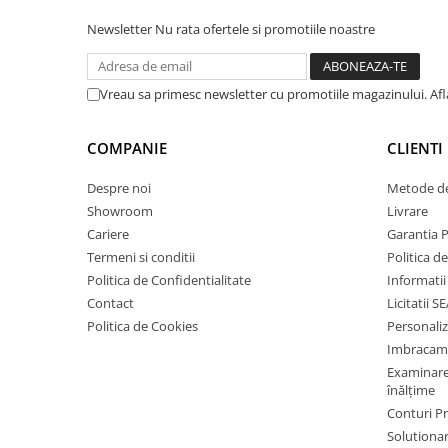
Cagule | Capisoane Ignifuge
Newsletter
Nu rata ofertele si promotiile noastre
Costume | Combinezoane Ignifuge
Jachete| Bluze Ignifuge
Vreau sa primesc newsletter cu promotiile magazinului. Af
Mânecuțe Ignifuge
Pantaloni Ignifugi
COMPANIE
CLIENTI
Sorturi ignifuge
ÎNCĂLȚĂMINTE
Despre noi
Metode de
Pantofi
Showroom
Livrare
Cariere
Garantia 
Pantofi outdoor
Termeni si conditii
Politica d
Pantofi de lucru O1
Politica de Confidentialitate
Informatii
Pantofi de lucru O2
Contact
Licitatii S
Pantofi de protecție S1
Politica de Cookies
Personali
Pantofi de protecție OB
Imbracam
Pantofi de protecție SB
Examinare 
înălțime
Pantofi de protecție S1P
Conturi 
Pantofi de protecție S2
Solutionare
Pantofi de protecție S3