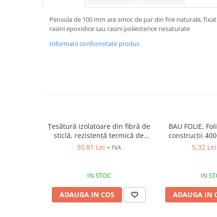
VIS)
Veste reflectorizante (HI-VIS)
Pensula de 100 mm are smoc de par din fire naturale, fixat
rasini epoxidice sau rasini poliesterice nesaturate
Tricouri si bluze reflectorizante (HI-
VIS)
Informatii conformitate produs
Fesuri, capisoane si sepci
reflectorizante (HI-VIS)
Accesorii reflectorizante (HI-VIS)
Îmbrăcăminte ANTICHIMICĂ |
MULTIRISC
Costume | Combinezoane
Antichimice | Multirisc
Țesătură izolatoare din fibră de
BAU FOLIE, Fol
Halate | Sorturi Antichimice |
sticlă, rezistență termică de
construcții 40
Multirisc
până la 550ºC
30,81 Lei
5,32 Lei
+ TVA
Jachete | Bluze Antichimice |
Multirisc
IN STOC
IN S
Pantaloni Antichimici | Multirisc
Îmbrăcăminte IGNIFUGĂ (ANTI-
ADAUGA IN COS
ADAUGA IN 
FLACĂRĂ)
Jambiere Ignifuge