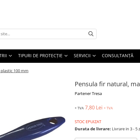
TRII
TIPURI DE PROTECȚIE
SERVICII
CONSULTANŢĂ
r plastic 100 mm
Pensula fir natural, m
Partener Tresa
7,80 Lei
+ TVA
+ TVA
STOC EPUIZAT
Durata de livrare:
Livrare in 3 - 5 