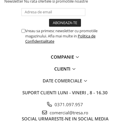
Newsletter
Nu rata ofertele si promotiile noastre
Saboți și papuci
Saboți și papuci de uz general
Saboți de lucru O1
Vreau sa primesc newsletter cu promotiile
Saboți de protecție OB
magazinului. Afla mai multe in
Politica de
Saboți de protecție SB
Confidentialitate
Sandale
Sandale de protecție OB
COMPANIE
Sandale de lucru O1
CLIENTI
Sandale de protecție SB
Sandale de protecție S1
DATE COMERCIALE
Sandale de protecție S1P
SUPORT CLIENTI
LUNI - VINERI , 8 - 16.30
Accesorii încălțăminte
Instructiuni pentru fixare:
PROTECȚIA MÂINILOR
0371.097.957
1) Cu partea interioara in sus folosindu-va de margini separati
Mănuși de protecție
comercial@tresa.ro
sectiunea superioara si cea inferioara pentru a realiza o forma de
SOCIAL
URMARESTE-NE IN SOCIAL MEDIA
Protecție mecanică
cupa. Indoiti usor centrul clemei pentru nas;
2) Asigurati-va ca ambele sectiuni sunt desfacute complet;
Protecție tăiere