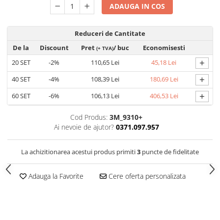
VIS)
ADAUGA IN COS
Veste reflectorizante (HI-VIS)
Tricouri si bluze reflectorizante (HI-
Reduceri de Cantitate
VIS)
De la
Discount
Pret
/ buc
Economisesti
(+ TVA)
Fesuri, capisoane si sepci
+
reflectorizante (HI-VIS)
20
SET
-2%
110,65 Lei
45,18 Lei
Accesorii reflectorizante (HI-VIS)
+
40
SET
-4%
108,39 Lei
180,69 Lei
Îmbrăcăminte ANTICHIMICĂ |
+
60
SET
-6%
106,13 Lei
406,53 Lei
MULTIRISC
Costume | Combinezoane
Cod Produs:
3M_9310+
Antichimice | Multirisc
Ai nevoie de ajutor?
0371.097.957
Halate | Sorturi Antichimice |
Multirisc
La achizitionarea acestui produs primiti
3
puncte de fidelitate
Jachete | Bluze Antichimice |
Multirisc
Adauga la Favorite
Cere oferta personalizata
Pantaloni Antichimici | Multirisc
Îmbrăcăminte IGNIFUGĂ (ANTI-
FLACĂRĂ)
Jambiere Ignifuge