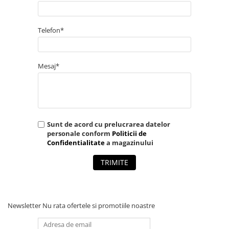
Accesorii protectie respiratorie
LUCRU LA ÎNĂLȚIME
Telefon*
Centuri și hamuri
Mijloace de legatură și
absorbitoare de energie
Mesaj*
Dispozitive de ancorare și
conectare
Sisteme de oprire a căderii
Căsti și accesorii
Sunt de acord cu prelucrarea datelor
Sisteme stationare | Linia vietii
personale conform
Politicii de
Confidentialitate
a magazinului
Seturi și kituri complete
TRIMITE
Dispozitive de salvare
Servicii verificare echipamente
ARTICOLE TEHNICE SI PRIM AJUTOR
Newsletter
Nu rata ofertele si promotiile noastre
DETECTIE SI SEMNALIZARE
UNICĂ FOLOSINȚĂ