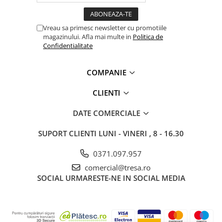
Mănuși Unică Folosință
Mânecuțe | Cotiere Unică
Vreau sa primesc newsletter cu promotiile
Folosință
magazinului. Afla mai multe in
Politica de
Confidentialitate
Acoperitori Încălțăminte Unică
Folosință
Acoperitori Cap Unică Folosință
COMPANIE
Măști Unică Folosință
CLIENTI
Halate | Jachete Unică Folosință
DATE COMERCIALE
Combinezoane | Pantaloni Unică
Folosință
SUPORT CLIENTI
LUNI - VINERI , 8 - 16.30
Șorțuri Unică Folosință
0371.097.957
Accesorii Unică Folosință
comercial@tresa.ro
CURĂȚENIE ȘI INGRIJIRE
SOCIAL
URMARESTE-NE IN SOCIAL MEDIA
SCULE & MATERIALE
Scule și unelte
Cutii unelte și organizatoare