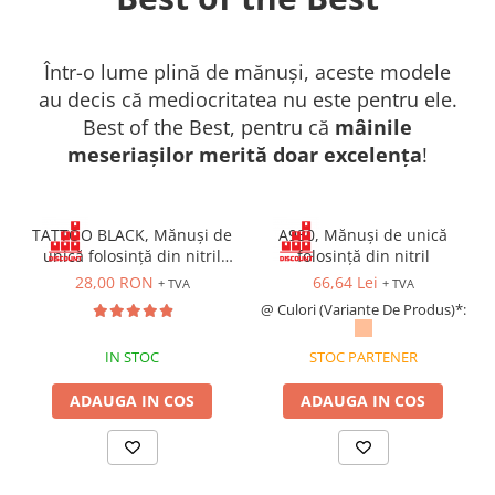
Îmbrăcăminte IMPERMEABILĂ
Costume | Combinezoane
Impermeabile
Într-o lume plină de mănuși, aceste modele
Pantaloni Impermeabili
au decis că mediocritatea nu este pentru ele.
Pelerine | Jachete Impermeabile
Best of the Best, pentru că
mâinile
Imbracaminte TERMOIZOLANTĂ
meseriașilor merită doar excelența
!
Jachete Termoizolante
Pantaloni Termoizolanti
TATTOO BLACK, Mănuși de
A930, Mănuși de unică
Costume | Combinezoane
unică folosință din nitril
folosință din nitril
Termoizolante
nepudrat, grosime: ~0,11
28,00 RON
66,64 Lei
+ TVA
+ TVA
Veste Termoizolante
mm [set 100 buc]
@ Culori (Variante De Produs)*:
Îmbrăcăminte REFLECTORIZANTĂ
(HI-VIS)
IN STOC
STOC PARTENER
Jachete reflectorizante (HI-VIS)
ADAUGA IN COS
ADAUGA IN COS
Pantaloni si salopete reflectorizante
(HI-VIS)
Costume reflectorizante (HI-VIS)
Combinezoane Reflectorizante (HI-