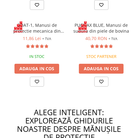
Saboți și papuci
Saboți și papuci de uz general
GOAT-1, Manusi de
PUGNAX BLUE, Manusi de
Saboți de lucru O1
protectie mecanica din
sudura din piele de bovina
Saboți de protecție OB
piele de capra
11,86 Lei
40,70 RON
+ TVA
+ TVA
Saboți de protecție SB
Sandale
IN STOC
STOC PARTENER
Sandale de protecție OB
Sandale de lucru O1
ADAUGA IN COS
ADAUGA IN COS
Sandale de protecție SB
Sandale de protecție S1
Sandale de protecție S1P
Accesorii încălțăminte
PROTECȚIA MÂINILOR
ALEGE INTELIGENT:
Mănuși de protecție
EXPLOREAZĂ GHIDURILE
Protecție mecanică
NOASTRE DESPRE MĂNUȘILE
Protecție tăiere
DE PROTECȚIE