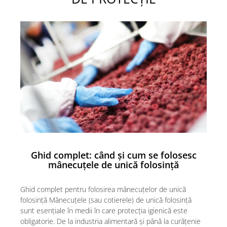
Protecție chimică si biologică
Protecție sudură
Protecție termică (căldură)
Protecție termică (frig)
Anti-vibrații
Protecție descărcări electrostatice
(ESD)
Electroizolante
Protecție specială
Riscuri minime
Mânecuțe (Cotiere)
Accesorii
Ghid complet: când și cum se folosesc
mânecuțele de unică folosință
CĂȘTI DE PROTECȚIE
PROTECȚIA OCHILOR
Ghid complet pentru folosirea mânecuțelor de unică
Ghi
Ochelari de protecție
folosință Mânecuțele (sau cotierele) de unică folosință
Măn
Măști și geamuri de sudură
sunt esențiale în medii în care protecția igienică este
ech
obligatorie. De la industria alimentară și până la curățenie
act
Viziere