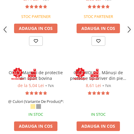
acoperire PU
Bocanci
Bocanci outdoor
STOC PARTENER
STOC PARTENER
Bocanci de lucru O1
ADAUGA IN COS
ADAUGA IN COS
Bocanci de protecție OB
Bocanci de lucru O2
Bocanci de protecție S1
Bocanci de protecție S1P
Bocanci de protecție S2
Bocanci de protecție S3
OXEN, Manusi de protectie
GREYWOLF-1, Mănuși de
Cizme
din spalt bovina
protecție tip driver din piele
de bovină, Categoria II EIP
de la 5,04 Lei
8,61 Lei
+ TVA
+ TVA
Cizme outdoor
Cizme de lucru OB
@ Culori (Variante De Produs)*:
Cizme de lucru O4/O5
Cizme de protecție S3
IN STOC
IN STOC
Cizme de protecție S4
Cizme de protecție S5
ADAUGA IN COS
ADAUGA IN COS
Cizme electroizolante