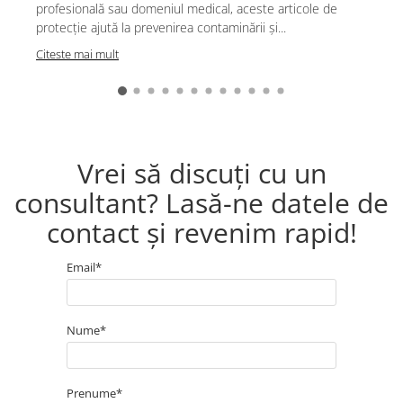
profesională sau domeniul medical, aceste articole de
ris
PROTECȚIE AUDITIVĂ
protecție ajută la prevenirea contaminării și...
pot
Antifoane externe
Citeste mai mult
Cit
Antifoane externe clasice
Antifoane externe cu prindere pe
casca de protecție
Antifoane interne
Vrei să discuți cu un
Antifoane interne de unică
folosință
consultant? Lasă-ne datele de
Antifoane interne reutilizabile
contact și revenim rapid!
Antifoane interne cu fir
PROTECȚIE RESPIRATORIE
Email*
Protecție respiratorie de unică
folosință
Măști integrale reutilizabile
Nume*
Semi-măști reutilizabile
Filtre
Prenume*