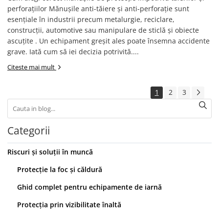
sudură
perforațiilor Mănușile anti-tăiere și anti-perforație sunt
Electrozi și sârmă sudură
esențiale în industrii precum metalurgie, reciclare,
Echipamente sudura
construcții, automotive sau manipulare de sticlă și obiecte
ascuțite . Un echipament greșit ales poate însemna accidente
Etanșare, Izolare, Lipire
grave. Iată cum să iei decizia potrivită....
Materiale izolare, etansare
Citeste mai mult
Spume, Silicoane, Adezivi & Conexe
Pistoale spumă și silicon
1
2
3
Folie construcții
Benzi adezive
Diverse
Categorii
Riscuri și soluții în muncă
Protecție la foc și căldură
Ghid complet pentru echipamente de iarnă
Protecția prin vizibilitate înaltă