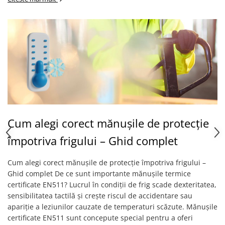
Protecție chimică si biologică
Protecție sudură
Protecție termică (căldură)
Protecție termică (frig)
Anti-vibrații
Protecție descărcări electrostatice
(ESD)
Electroizolante
Protecție specială
Cum alegi corect mănușile de protecție
Riscuri minime
Mânecuțe (Cotiere)
împotriva frigului – Ghid complet
Accesorii
Cum alegi corect mănușile de protecție împotriva frigului –
CĂȘTI DE PROTECȚIE
Ghid complet De ce sunt importante mănușile termice
PROTECȚIA OCHILOR
certificate EN511? Lucrul în condiții de frig scade dexteritatea,
Ochelari de protecție
sensibilitatea tactilă și crește riscul de accidentare sau
Măști și geamuri de sudură
apariție a leziunilor cauzate de temperaturi scăzute. Mănușile
certificate EN511 sunt concepute special pentru a oferi
Viziere