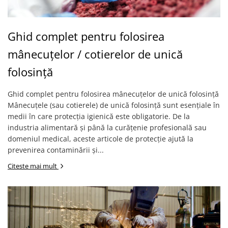
Îmbrăcăminte IMPERMEABILĂ
Costume | Combinezoane
Impermeabile
Ghid complet pentru folosirea
Pantaloni Impermeabili
mânecuțelor / cotierelor de unică
Pelerine | Jachete Impermeabile
Imbracaminte TERMOIZOLANTĂ
folosință
Jachete Termoizolante
Ghid complet pentru folosirea mânecuțelor de unică folosință
Pantaloni Termoizolanti
Mânecuțele (sau cotierele) de unică folosință sunt esențiale în
Costume | Combinezoane
medii în care protecția igienică este obligatorie. De la
Termoizolante
industria alimentară și până la curățenie profesională sau
Veste Termoizolante
domeniul medical, aceste articole de protecție ajută la
Îmbrăcăminte REFLECTORIZANTĂ
prevenirea contaminării și...
(HI-VIS)
Citeste mai mult
Jachete reflectorizante (HI-VIS)
Pantaloni si salopete reflectorizante
(HI-VIS)
Costume reflectorizante (HI-VIS)
Combinezoane Reflectorizante (HI-