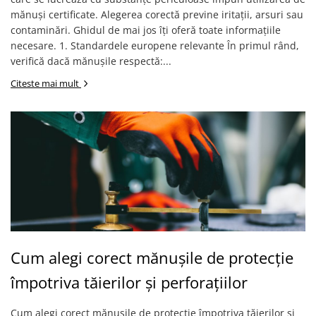
Clești și foarfece
mănuși certificate. Alegerea corectă previne iritații, arsuri sau
Instrumente de masură și marcaj
contaminări. Ghidul de mai jos îți oferă toate informațiile
Unelte de taiat si accesorii
necesare. 1. Standardele europene relevante În primul rând,
verifică dacă mănușile respectă:...
Unelte de vopsit si accesorii
Ciocane, topoare
Citeste mai mult
Galeti, cuve
Mistrii, canciocuri, șpacluri,
gletiere
Perii sarma
Roabe si accesorii
Sape, lopeti, cazmale
Scule electrice
Accesorii scule electrice
Discuri debitare și polizare
Cum alegi corect mănușile de protecție
Discuri, coli și role abrazive
împotriva tăierilor și perforațiilor
Burghie și dălți
Echipamente & Consumabile
Cum alegi corect mănușile de protecție împotriva tăierilor și