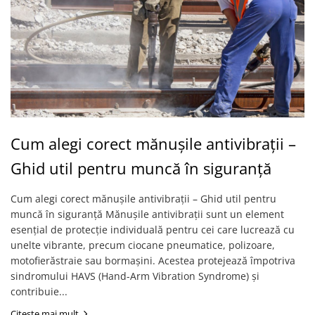
Saboți și papuci
Saboți și papuci de uz general
Saboți de lucru O1
Saboți de protecție OB
Saboți de protecție SB
Sandale
Sandale de protecție OB
Cum alegi corect mănușile antivibrații –
Sandale de lucru O1
Ghid util pentru muncă în siguranță
Sandale de protecție SB
Sandale de protecție S1
Cum alegi corect mănușile antivibrații – Ghid util pentru
Sandale de protecție S1P
muncă în siguranță Mănușile antivibrații sunt un element
Accesorii încălțăminte
esențial de protecție individuală pentru cei care lucrează cu
unelte vibrante, precum ciocane pneumatice, polizoare,
PROTECȚIA MÂINILOR
motofierăstraie sau bormașini. Acestea protejează împotriva
Mănuși de protecție
sindromului HAVS (Hand-Arm Vibration Syndrome) și
Protecție mecanică
contribuie...
Protecție tăiere
Citeste mai mult