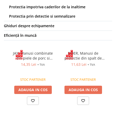
Protectia impotriva caderilor de la inaltime
Protectia prin detectie si semnalizare
Ghiduri despre echipamente
Eficiență în muncă
JAY, Manusi combinate
EIDER, Manusi de
PE
din piele de porc si
protectie din spalt de
tesatura de bumbac
bovina si bumbac
14,35 Lei
11,63 Lei
+ TVA
+ TVA
STOC PARTENER
STOC PARTENER
ADAUGA IN COS
ADAUGA IN COS