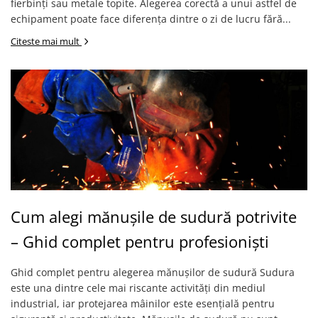
fierbinți sau metale topite. Alegerea corectă a unui astfel de
Accesorii protectie respiratorie
echipament poate face diferența dintre o zi de lucru fără...
LUCRU LA ÎNĂLȚIME
Citeste mai mult
Centuri și hamuri
Mijloace de legatură și
absorbitoare de energie
Dispozitive de ancorare și
conectare
Sisteme de oprire a căderii
Căsti și accesorii
Sisteme stationare | Linia vietii
Seturi și kituri complete
Cum alegi mănușile de sudură potrivite
Dispozitive de salvare
– Ghid complet pentru profesioniști
Servicii verificare echipamente
ARTICOLE TEHNICE SI PRIM AJUTOR
Ghid complet pentru alegerea mănușilor de sudură Sudura
este una dintre cele mai riscante activități din mediul
DETECTIE SI SEMNALIZARE
industrial, iar protejarea mâinilor este esențială pentru
UNICĂ FOLOSINȚĂ