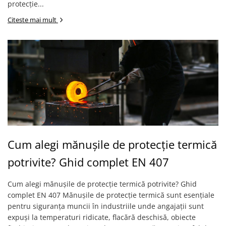
protecție...
PROTECȚIE AUDITIVĂ
Citeste mai mult
Antifoane externe
Antifoane externe clasice
Antifoane externe cu prindere pe
casca de protecție
Antifoane interne
Antifoane interne de unică
folosință
Antifoane interne reutilizabile
Antifoane interne cu fir
Cum alegi mănușile de protecție termică
PROTECȚIE RESPIRATORIE
Protecție respiratorie de unică
potrivite? Ghid complet EN 407
folosință
Măști integrale reutilizabile
Cum alegi mănușile de protecție termică potrivite? Ghid
complet EN 407 Mănușile de protecție termică sunt esențiale
Semi-măști reutilizabile
pentru siguranța muncii în industriile unde angajații sunt
Filtre
expuși la temperaturi ridicate, flacără deschisă, obiecte