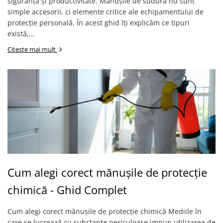
siguranță și productivitate. Mănușile de sudură nu sunt
Mănuși Unică Folosință
simple accesorii, ci elemente critice ale echipamentului de
Mânecuțe | Cotiere Unică
protecție personală. În acest ghid îți explicăm ce tipuri
Folosință
există,...
Acoperitori Încălțăminte Unică
Citeste mai mult
Folosință
Acoperitori Cap Unică Folosință
Măști Unică Folosință
Halate | Jachete Unică Folosință
Combinezoane | Pantaloni Unică
Folosință
Șorțuri Unică Folosință
Accesorii Unică Folosință
Cum alegi corect mănușile de protecție
CURĂȚENIE ȘI INGRIJIRE
chimică - Ghid Complet
SCULE & MATERIALE
Scule și unelte
Cum alegi corect mănușile de protecție chimică Mediile în
Cutii unelte și organizatoare
care se lucrează cu substanțe periculoase impun utilizarea de