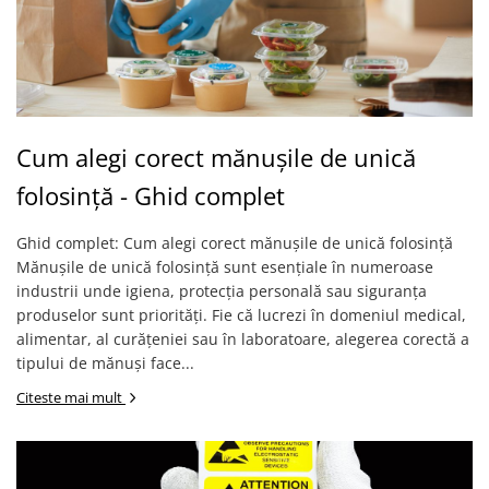
Cagule | Capisoane Ignifuge
Costume | Combinezoane Ignifuge
Jachete| Bluze Ignifuge
Mânecuțe Ignifuge
Pantaloni Ignifugi
Cum alegi corect mănușile de unică
Sorturi ignifuge
folosință - Ghid complet
ÎNCĂLȚĂMINTE
Pantofi
Ghid complet: Cum alegi corect mănușile de unică folosință
Pantofi outdoor
Mănușile de unică folosință sunt esențiale în numeroase
Pantofi de lucru O1
industrii unde igiena, protecția personală sau siguranța
Pantofi de lucru O2
produselor sunt priorități. Fie că lucrezi în domeniul medical,
alimentar, al curățeniei sau în laboratoare, alegerea corectă a
Pantofi de protecție S1
tipului de mănuși face...
Pantofi de protecție OB
Pantofi de protecție SB
Citeste mai mult
Pantofi de protecție S1P
Pantofi de protecție S2
Pantofi de protecție S3