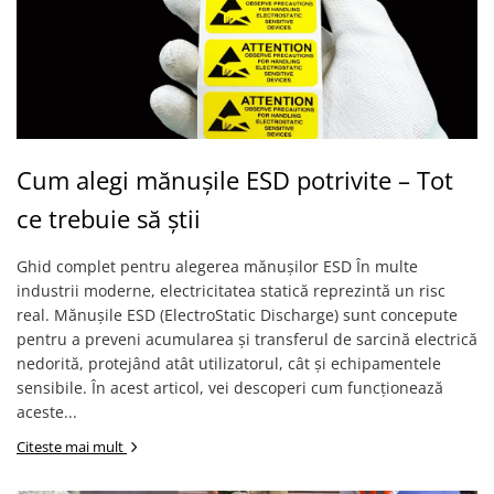
Bocanci
Bocanci outdoor
Bocanci de lucru O1
Bocanci de protecție OB
Bocanci de lucru O2
Bocanci de protecție S1
Cum alegi mănușile ESD potrivite – Tot
Bocanci de protecție S1P
ce trebuie să știi
Bocanci de protecție S2
Bocanci de protecție S3
Ghid complet pentru alegerea mănușilor ESD În multe
Cizme
industrii moderne, electricitatea statică reprezintă un risc
real. Mănușile ESD (ElectroStatic Discharge) sunt concepute
Cizme outdoor
pentru a preveni acumularea și transferul de sarcină electrică
Cizme de lucru OB
nedorită, protejând atât utilizatorul, cât și echipamentele
Cizme de lucru O4/O5
sensibile. În acest articol, vei descoperi cum funcționează
Cizme de protecție S3
aceste...
Cizme de protecție S4
Citeste mai mult
Cizme de protecție S5
Cizme electroizolante