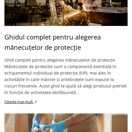
VIS)
Veste reflectorizante (HI-VIS)
Tricouri si bluze reflectorizante (HI-
VIS)
Fesuri, capisoane si sepci
Ghidul complet pentru alegerea
reflectorizante (HI-VIS)
Accesorii reflectorizante (HI-VIS)
mănecuțelor de protecție
Îmbrăcăminte ANTICHIMICĂ |
MULTIRISC
Ghid complet pentru alegerea mănecuțelor de protecție
Mănecuțele de protecție sunt o componentă esențială în
Costume | Combinezoane
echipamentul individual de protecție (EIP), mai ales în
Antichimice | Multirisc
activitățile în care mâinile și antebrațele sunt expuse la
Halate | Sorturi Antichimice |
riscuri frecvente. Acest ghid te ajută să alegi produsul potrivit
Multirisc
în funcție de activitatea desfășurată...
Jachete | Bluze Antichimice |
Multirisc
Citeste mai mult
Pantaloni Antichimici | Multirisc
Îmbrăcăminte IGNIFUGĂ (ANTI-
FLACĂRĂ)
Jambiere Ignifuge